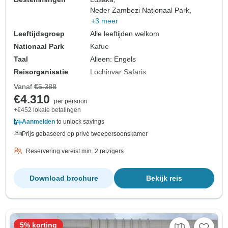
Neder Zambezi Nationaal Park,
+3 meer
Leeftijdsgroep
Alle leeftijden welkom
Nationaal Park
Kafue
Taal
Alleen: Engels
Reisorganisatie
Lochinvar Safaris
Vanaf
€5.388
€4.310
per persoon
+€452 lokale betalingen
Aanmelden
to unlock savings
Prijs gebaseerd op privé tweepersoonskamer
Reservering vereist min. 2 reizigers
Download brochure
Bekijk reis
5% korting