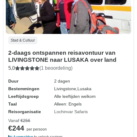
Stad & Cultuur
2-daags ontspannen reisavontuur van
LIVINGSTONE naar LUSAKA over land
5,0
(1 beoordeling)
Duur
2 dagen
Bestemmingen
Livingstone,
Lusaka
Leeftijdsgroep
Alle leeftijden welkom
Taal
Alleen: Engels
Reisorganisatie
Lochinvar Safaris
Vanaf
€256
€244
per persoon
Aanmelden
to unlock savings