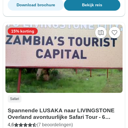
Download brochure
Bekijk reis
15% korting
Safari
Spannende LUSAKA naar LIVINGSTONE
Overland avontuurlijke Safari Tour - 6
Dagen
4,6
(7 beoordelingen)