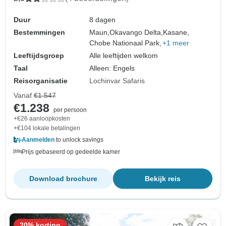
Duur
8 dagen
Bestemmingen
Maun,
Okavango Delta,
Kasane,
Chobe Nationaal Park,
+1 meer
Leeftijdsgroep
Alle leeftijden welkom
Taal
Alleen: Engels
Reisorganisatie
Lochinvar Safaris
Vanaf
€1.547
€1.238
per persoon
+€26 aanloopkosten
+€104 lokale betalingen
Aanmelden
to unlock savings
Prijs gebaseerd op gedeelde kamer
Download brochure
Bekijk reis
20% korting