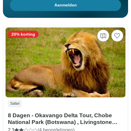
Aanmelden
20% korting
Safari
8 Dagen - Okavango Delta Tour, Chobe
National Park (Botswana) , Livingstone
(Zambia) safari gericht op wilde dieren
2,3
(4 beoordelingen)