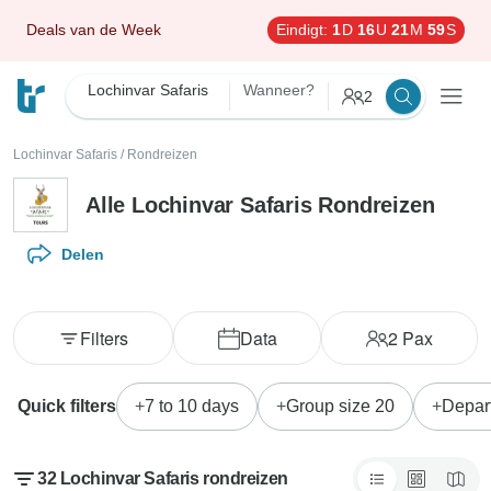
Deals van de Week
Eindigt:
1
D
16
U
21
M
57
S
Lochinvar Safaris
Wanneer?
2
Lochinvar Safaris
/
Rondreizen
Alle Lochinvar Safaris Rondreizen
Delen
Filters
Data
2
Pax
Quick filters
7 to 10 days
Group size 20
Depar
32 Lochinvar Safaris rondreizen