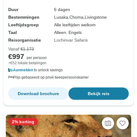
Duur
6 dagen
Bestemmingen
Lusaka,
Choma,
Livingstone
Leeftijdsgroep
Alle leeftijden welkom
Taal
Alleen: Engels
Reisorganisatie
Lochinvar Safaris
Vanaf
€1.173
€997
per persoon
+€52 lokale betalingen
Aanmelden
to unlock savings
Prijs gebaseerd op privé tweepersoonskamer
Download brochure
Bekijk reis
2% korting