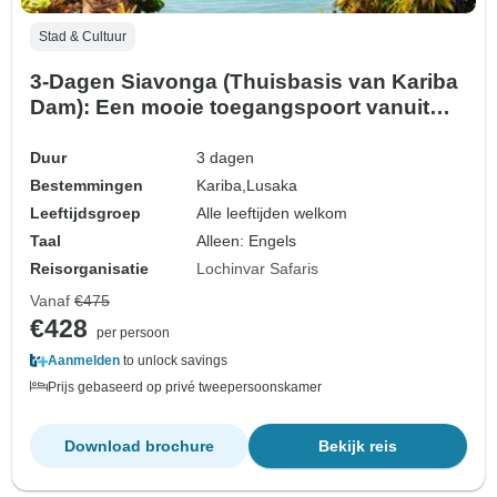
Stad & Cultuur
3-Dagen Siavonga (Thuisbasis van Kariba
Dam): Een mooie toegangspoort vanuit
Lusaka en een Wildlife Safari naar Kariba
(Zimbabwe)
Duur
3 dagen
Bestemmingen
Kariba,
Lusaka
Leeftijdsgroep
Alle leeftijden welkom
Taal
Alleen: Engels
Reisorganisatie
Lochinvar Safaris
Vanaf
€475
€428
per persoon
Aanmelden
to unlock savings
Prijs gebaseerd op privé tweepersoonskamer
Download brochure
Bekijk reis