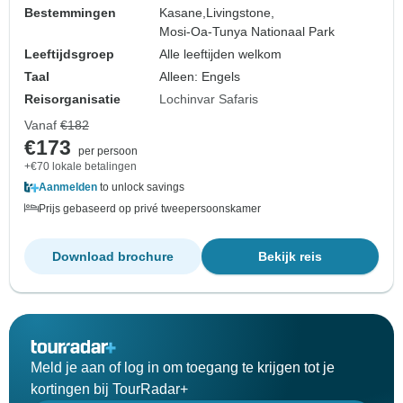
Bestemmingen
Kasane,
Livingstone,
Mosi-Oa-Tunya Nationaal Park
Leeftijdsgroep
Alle leeftijden welkom
Taal
Alleen: Engels
Reisorganisatie
Lochinvar Safaris
Vanaf
€182
€173
per persoon
+€70 lokale betalingen
Aanmelden
to unlock savings
Prijs gebaseerd op privé tweepersoonskamer
Download brochure
Bekijk reis
Meld je aan of log in om toegang te krijgen tot je
kortingen bij TourRadar+