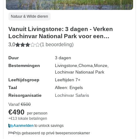
Natuur & Wilde dieren
Vanuit Livingstone: 3 dagen - Verken
Lochinvar National Park voor een
vogelexcursie
3,0
(1 beoordeling)
Duur
3 dagen
Bestemmingen
Livingstone,
Choma,
Monze,
Lochinvar Nationaal Park
Leeftijdsgroep
Leeftijden 7+
Taal
Alleen: Engels
Reisorganisatie
Lochinvar Safaris
Vanaf
€500
€490
per persoon
+€13 lokale betalingen
Aanmelden
to unlock savings
Prijs gebaseerd op privé tweepersoonskamer