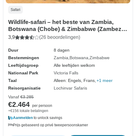
Safari
Wildlife-safari – het beste van Zambia,
Botswana (Chobe) & Zimbabwe (Zambezi)
– 8 dagen
3,9
(26 beoordelingen)
Duur
8 dagen
Bestemmingen
Zambia
Botswana
Zimbabwe
Leeftijdsgroep
Alle leeftijden welkom
Nationaal Park
Victoria Falls
Taal
Alleen: Engels, Frans,
+1 meer
Reisorganisatie
Lochinvar Safaris
Vanaf
€3.285
€2.464
per persoon
+€156 lokale betalingen
Aanmelden
to unlock savings
Prijs gebaseerd op privé tweepersoonskamer