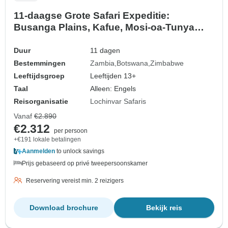
11-daagse Grote Safari Expeditie:
Busanga Plains, Kafue, Mosi-oa-Tunya
(Zambia), Chobe (Botswana) en Hwange
National Parks (Zimbabwe).
Duur
11 dagen
Bestemmingen
Zambia
Botswana
Zimbabwe
Leeftijdsgroep
Leeftijden 13+
Taal
Alleen: Engels
Reisorganisatie
Lochinvar Safaris
Vanaf
€2.890
€2.312
per persoon
+€191 lokale betalingen
Aanmelden
to unlock savings
Prijs gebaseerd op privé tweepersoonskamer
Reservering vereist min. 2 reizigers
Download brochure
Bekijk reis