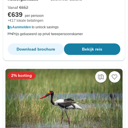
Vanaf
€652
€639
per persoon
+€17 lokale betalingen
Aanmelden
to unlock savings
Prijs gebaseerd op privé tweepersoonskamer
Download brochure
Bekijk reis
2% korting