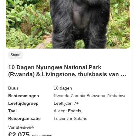
Safari
10 Dagen Nyungwe National Park
(Rwanda) & Livingstone, thuisbasis van de
Victoria Watervallen (Zambia) Safari
Avontuur
Duur
10 dagen
Bestemmingen
Rwanda
Zambia
Botswana
Zimbabwe
Leeftijdsgroep
Leeftijden 7+
Taal
Alleen: Engels
Reisorganisatie
Lochinvar Safaris
Vanaf
€2.594
€2.075
per persoon