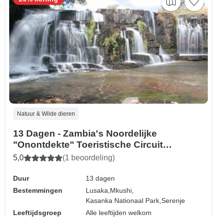
Natuur & Wilde dieren
13 Dagen - Zambia's Noordelijke
"Onontdekte" Toeristische Circuit
Watervallen Avontuurlijke Rondreis
5,0
(1 beoordeling)
Duur
13 dagen
Bestemmingen
Lusaka,
Mkushi,
Kasanka Nationaal Park,
Serenje
Leeftijdsgroep
Alle leeftijden welkom