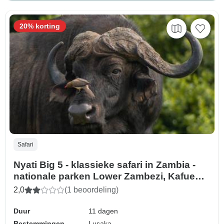
20% korting
Safari
Nyati Big 5 - klassieke safari in Zambia -
nationale parken Lower Zambezi, Kafue
(Busanga Plains) & South Luangwa - 11
2,0
(1 beoordeling)
dagen
Duur
11 dagen
Bestemmingen
Lusaka,