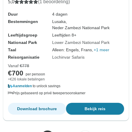
5,0
(1 beoordeling)
Duur
4 dagen
Bestemmingen
Lusaka,
Neder Zambezi Nationaal Park
Leeftijdsgroep
Leeftijden 8+
Nationaal Park
Lower Zambezi Nationaal Park
Taal
Alleen: Engels, Frans,
+1 meer
Reisorganisatie
Lochinvar Safaris
Vanaf
€778
€700
per persoon
+€26 lokale betalingen
Aanmelden
to unlock savings
Prijs gebaseerd op privé tweepersoonskamer
Download brochure
Bekijk reis