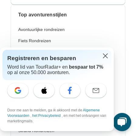
Top avonturenstijlen
Avontuurlijke rondreizen
Fiets Rondreizen
Noorderlicht
Registreren en besparen
Riviercruises
Word lid van TourRadar+ en
bespaar tot 7%
op al onze 50.000 avonturen.
Afrika Safari
Wandeltochten
Culturele Rondreizen
Bus Rondreizen
Door me aan te melden, ga ik akkoord met de
Algemene
Voorwaarden
,
het Privacybeleid
, en met het ontvangen van
Trein / Spoor Reizen
marketingmails.
Strand Rondreizen