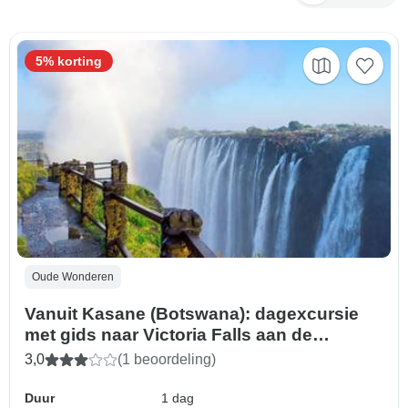
5% korting
Oude Wonderen
Vanuit Kasane (Botswana): dagexcursie
met gids naar Victoria Falls aan de
Zambiaanse kant
3,0
(1 beoordeling)
Duur
1 dag