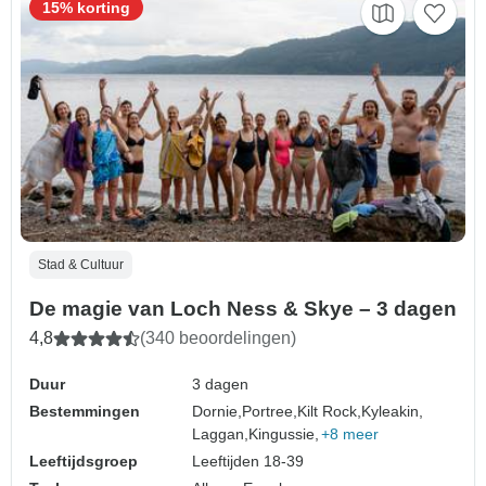
15% korting
Stad & Cultuur
De magie van Loch Ness & Skye – 3 dagen
4,8
(340 beoordelingen)
Duur
3 dagen
Bestemmingen
Dornie,
Portree,
Kilt Rock,
Kyleakin,
Laggan,
Kingussie,
+8 meer
Leeftijdsgroep
Leeftijden 18-39