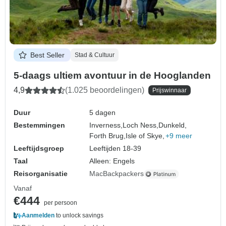
Best Seller
Stad & Cultuur
5-daags ultiem avontuur in de Hooglanden
4,9
(1.025 beoordelingen)
Prijswinnaar
Duur
5 dagen
Bestemmingen
Inverness,
Loch Ness,
Dunkeld,
Forth Brug,
Isle of Skye,
+9 meer
Leeftijdsgroep
Leeftijden 18-39
Taal
Alleen: Engels
Reisorganisatie
MacBackpackers
Vanaf
€444
per persoon
Aanmelden
to unlock savings