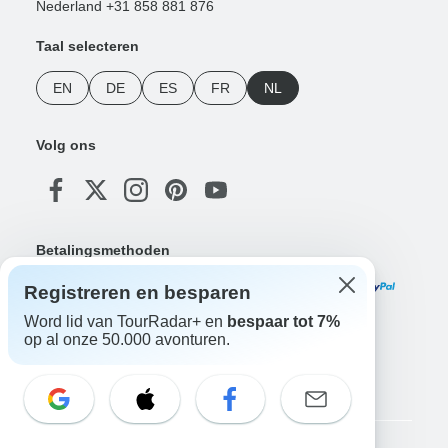
Nederland +31 858 881 876
Taal selecteren
EN
DE
ES
FR
NL
Volg ons
Betalingsmethoden
Registreren en besparen
Word lid van TourRadar+ en
bespaar tot 7%
op al onze 50.000 avonturen.
Download onze app