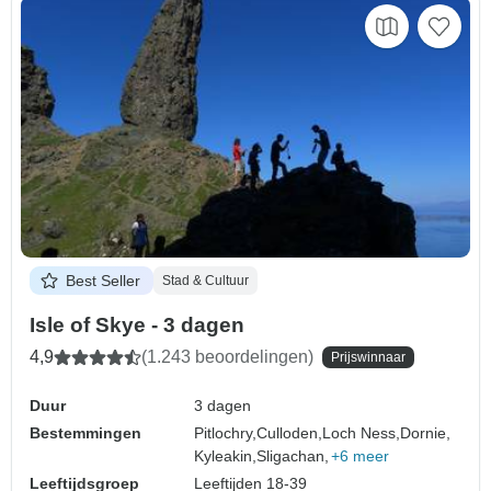
Best Seller
Stad & Cultuur
Isle of Skye - 3 dagen
4,9
(1.243 beoordelingen)
Prijswinnaar
Duur
3 dagen
Bestemmingen
Pitlochry,
Culloden,
Loch Ness,
Dornie,
Kyleakin,
Sligachan,
+6 meer
Leeftijdsgroep
Leeftijden 18-39