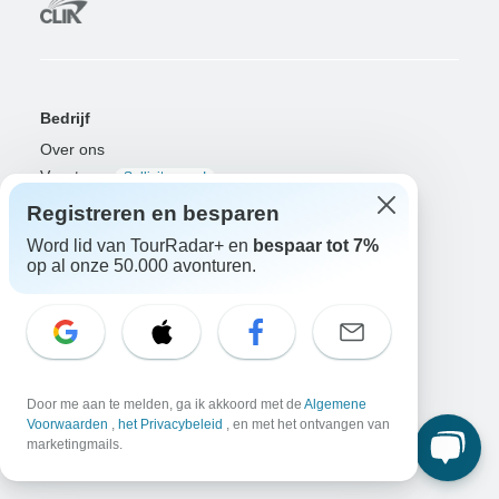
Bedrijf
Over ons
Vacatures
Solliciteer nu!
Registreren en besparen
Reizigers
Word lid van TourRadar+ en
bespaar tot 7%
Win een avontuur
Doe nu mee!
op al onze 50.000 avonturen.
Waarom TourRadar?
Na je boeking
Annuleringsvoorwaarden
Community
Door me aan te melden, ga ik akkoord met de
Algemene
Platform voor Georganiseerde Avonturen
Voorwaarden
,
het Privacybeleid
, en met het ontvangen van
Georganiseerde Avonturen uitgelegd
marketingmails.
Verbonden bedrijfsoplossingen