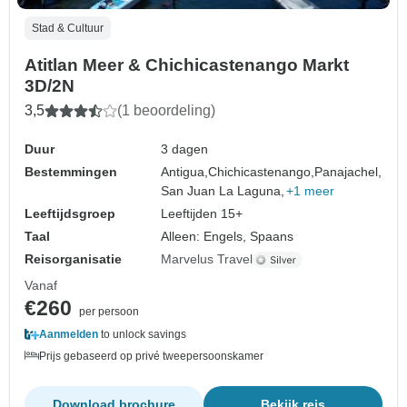
Stad & Cultuur
Atitlan Meer & Chichicastenango Markt
3D/2N
3,5
(1 beoordeling)
Duur
3 dagen
Bestemmingen
Antigua,
Chichicastenango,
Panajachel,
San Juan La Laguna,
+1 meer
Leeftijdsgroep
Leeftijden 15+
Taal
Alleen: Engels, Spaans
Reisorganisatie
Marvelus Travel
Vanaf
€260
per persoon
Aanmelden
to unlock savings
Prijs gebaseerd op privé tweepersoonskamer
Download brochure
Bekijk reis