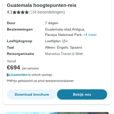
Guatemala hoogtepunten-reis
4,1
(4 beoordelingen)
Duur
7 dagen
Bestemmingen
Guatemala-stad,
Antigua,
Pacaya Nationaal Park,
+4 meer
Leeftijdsgroep
Leeftijden 15+
Taal
Alleen: Engels, Spaans
Reisorganisatie
Marvelus Travel
Vanaf
€694
per persoon
Aanmelden
to unlock savings
Prijs gebaseerd op privé tweepersoonskamer
Download brochure
Bekijk reis