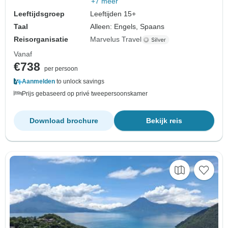
+7 meer
Leeftijdsgroep
Leeftijden 15+
Taal
Alleen: Engels, Spaans
Reisorganisatie
Marvelus Travel
Vanaf
€738
per persoon
Aanmelden
to unlock savings
Prijs gebaseerd op privé tweepersoonskamer
Download brochure
Bekijk reis