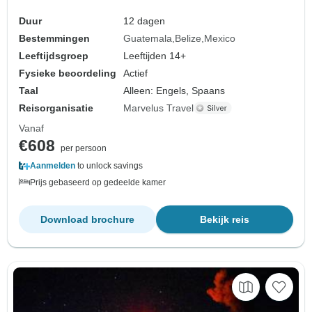
Duur
12 dagen
Bestemmingen
Guatemala
Belize
Mexico
Leeftijdsgroep
Leeftijden 14+
Fysieke beoordeling
Actief
Taal
Alleen: Engels, Spaans
Reisorganisatie
Marvelus Travel
Vanaf
€608
per persoon
Aanmelden
to unlock savings
Prijs gebaseerd op gedeelde kamer
Download brochure
Bekijk reis