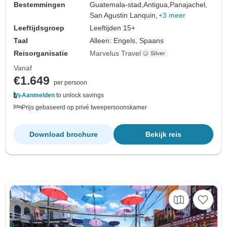
Bestemmingen
Guatemala-stad,
Antigua,
Panajachel,
San Agustin Lanquin,
+3 meer
Leeftijdsgroep
Leeftijden 15+
Taal
Alleen: Engels, Spaans
Reisorganisatie
Marvelus Travel
Vanaf
€1.649
per persoon
Aanmelden
to unlock savings
Prijs gebaseerd op privé tweepersoonskamer
Download brochure
Bekijk reis