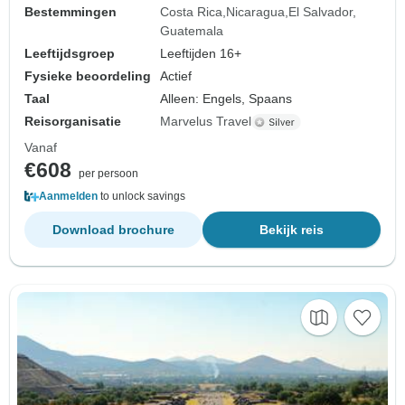
Bestemmingen
Costa Rica
Nicaragua
El Salvador
Guatemala
Leeftijdsgroep
Leeftijden 16+
Fysieke beoordeling
Actief
Taal
Alleen: Engels, Spaans
Reisorganisatie
Marvelus Travel
Vanaf
€608
per persoon
Aanmelden
to unlock savings
Download brochure
Bekijk reis