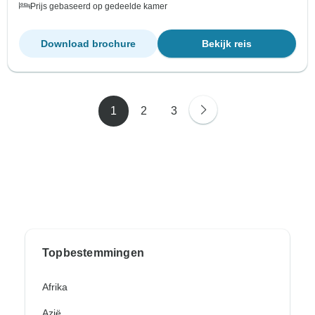
Prijs gebaseerd op gedeelde kamer
Download brochure
Bekijk reis
1
2
3
Topbestemmingen
Afrika
Azië