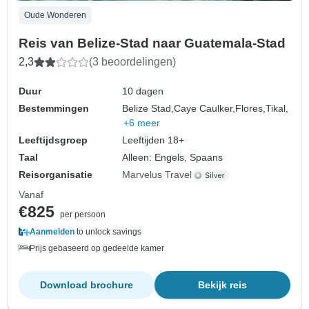
Oude Wonderen
Reis van Belize-Stad naar Guatemala-Stad
2,3
(3 beoordelingen)
Duur
10 dagen
Bestemmingen
Belize Stad,
Caye Caulker,
Flores,
Tikal,
+6 meer
Leeftijdsgroep
Leeftijden 18+
Taal
Alleen: Engels, Spaans
Reisorganisatie
Marvelus Travel
Vanaf
€825
per persoon
Aanmelden
to unlock savings
Prijs gebaseerd op gedeelde kamer
Download brochure
Bekijk reis