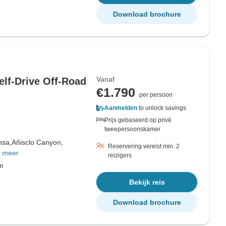
Download brochure
Vanaf
elf-Drive Off-Road
€1.790
per persoon
Aanmelden
to unlock savings
Prijs gebaseerd op privé
tweepersoonskamer
nsa,
Añisclo Canyon,
Reservering vereist min. 2
 meer
reizigers
om
Bekijk reis
Download brochure