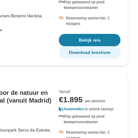
Prijs gebaseerd op privé
tweepersoonskamer
riani,
Borjomi,
Vardzia,
Reservering vereist min. 2
reizigers
om
Bekijk reis
Download brochure
Vanaf
door de natuur en
€1.895
al (vanuit Madrid)
per persoon
Aanmelden
to unlock savings
Prijs gebaseerd op privé
tweepersoonskamer
tuurpark Serra da Estrela,
Reservering vereist min. 2