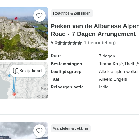
Roadtrips & Zelf rijden
Pieken van de Albanese Alpen:
Road - 7 Dagen Arrangement
5,0
(1 beoordeling)
Duur
7 dagen
Bestemmingen
Tirana,
Krujë,
Theth,
S
Bekijk kaart
Leeftijdsgroep
Alle leeftijden welk
Taal
Alleen: Engels
Reisorganisatie
Indie
Wandelen & trekking