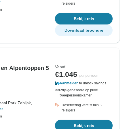
r
reizigers
om
Bekijk reis
Download brochure
Vanaf
 en Alpentoppen 5
€1.045
per persoon
Aanmelden
to unlock savings
Prijs gebaseerd op privé
tweepersoonskamer
naal Park,
Zabljak,
Reservering vereist min. 2
er
reizigers
om
Bekijk reis