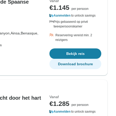
Vanaf
n de Spaanse
€1.145
per persoon
Aanmelden
to unlock savings
Prijs gebaseerd op privé
tweepersoonskamer
Canyon,
Ainsa,
Benasque,
Reservering vereist min. 2
reizigers
om
Bekijk reis
Download brochure
Vanaf
cht door het hart
€1.285
per persoon
Aanmelden
to unlock savings