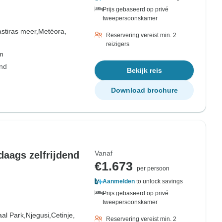
Prijs gebaseerd op privé
tweepersoonskamer
astiras meer,
Metéora,
Reservering vereist min. 2
reizigers
om
and
Bekijk reis
Download brochure
Vanaf
daags zelfrijdend
€1.673
per persoon
Aanmelden
to unlock savings
Prijs gebaseerd op privé
tweepersoonskamer
al Park,
Njegusi,
Cetinje,
Reservering vereist min. 2