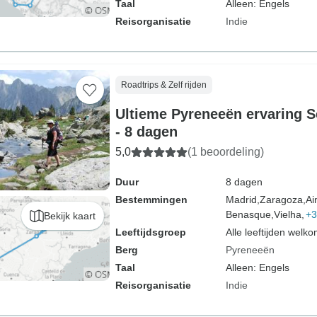
Taal
Alleen: Engels
Reisorganisatie
Indie
Roadtrips & Zelf rijden
Ultieme Pyreneeën ervaring S
- 8 dagen
5,0
(1 beoordeling)
Duur
8 dagen
Bestemmingen
Madrid,
Zaragoza,
Ai
Benasque,
Vielha,
+3
Bekijk kaart
Leeftijdsgroep
Alle leeftijden welk
Berg
Pyreneeën
Taal
Alleen: Engels
Reisorganisatie
Indie