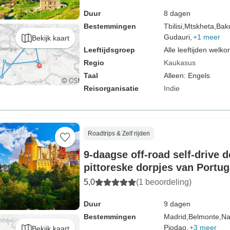
Duur
8 dagen
Bestemmingen
Tbilisi,
Mtskheta,
Baku
Gudauri,
+1 meer
Bekijk kaart
Leeftijdsgroep
Alle leeftijden welk
Regio
Kaukasus
Taal
Alleen: Engels
Reisorganisatie
Indie
Roadtrips & Zelf rijden
9-daagse off-road self-drive 
pittoreske dorpjes van Portug
5,0
(1 beoordeling)
Duur
9 dagen
Bestemmingen
Madrid,
Belmonte,
Na
Piodao,
+3 meer
Bekijk kaart