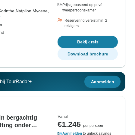
Prijs gebaseerd op privé
tweepersoonskamer
orinthe,
Nafplion,
Mycene,
r
Reservering vereist min. 2
om
reizigers
and
Bekijk reis
Download brochure
n bij TourRadar+
Aanmelden
Vanaf
in bergachtig
€1.245
fting onder
per persoon
Aanmelden
to unlock savings