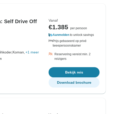
Vanaf
 Self Drive Off
€1.385
per persoon
Aanmelden
to unlock savings
Prijs gebaseerd op privé
tweepersoonskamer
hkoder,
Koman,
+1 meer
Reservering vereist min. 2
om
reizigers
Bekijk reis
Download brochure