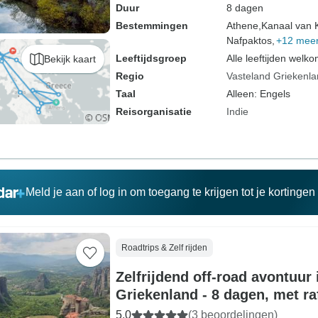
Duur
8 dagen
Bestemmingen
Athene,
Kanaal van K
Nafpaktos,
+12 mee
Leeftijdsgroep
Alle leeftijden welk
Bekijk kaart
Regio
Vasteland Griekenl
Taal
Alleen: Engels
Reisorganisatie
Indie
Meld je aan of log in om toegang te krijgen tot je kortinge
Roadtrips & Zelf rijden
Zelfrijdend off-road avontuur 
Griekenland - 8 dagen, met ra
begeleiding
5,0
(3 beoordelingen)