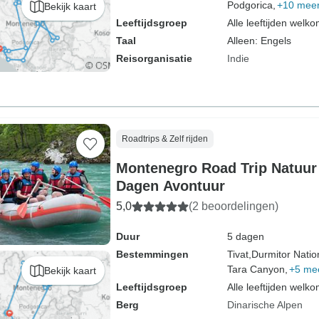
Podgorica,
+10 mee
Bekijk kaart
Leeftijdsgroep
Alle leeftijden welk
Taal
Alleen: Engels
Reisorganisatie
Indie
Roadtrips & Zelf rijden
Montenegro Road Trip Natuur
Dagen Avontuur
5,0
(2 beoordelingen)
Duur
5 dagen
Bestemmingen
Tivat,
Durmitor Natio
Tara Canyon,
+5 me
Bekijk kaart
Leeftijdsgroep
Alle leeftijden welk
Berg
Dinarische Alpen