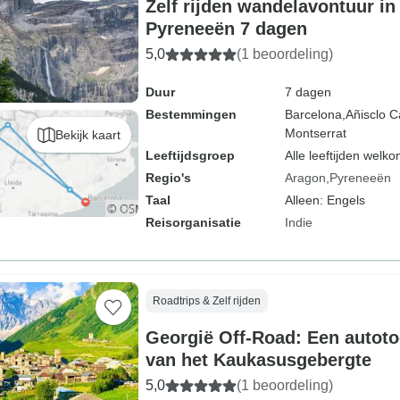
Zelf rijden wandelavontuur i
Pyreneeën 7 dagen
5,0
(1 beoordeling)
Duur
7 dagen
Bestemmingen
Barcelona,
Añisclo 
Montserrat
Bekijk kaart
Leeftijdsgroep
Alle leeftijden welk
Regio's
Aragon
Pyreneeën
Taal
Alleen: Engels
Reisorganisatie
Indie
Roadtrips & Zelf rijden
Georgië Off-Road: Een autoto
van het Kaukasusgebergte
5,0
(1 beoordeling)