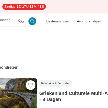
Eindigt:
2
D
17
U
17
M
42
S
neer?
2
Bestemmingen
Avonturenstijlen
 rondreizen
Roadtrips & Zelf rijden
Griekenland Culturele Multi-A
- 8 Dagen