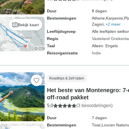
Duur
8 dagen
Bestemmingen
Athene,
Karpenisi,
Pl
Zagori,
+2 meer
Bekijk kaart
Leeftijdsgroep
Alle leeftijden welk
Regio
Vasteland Griekenl
Taal
Alleen: Engels
Reisorganisatie
Indie
Roadtrips & Zelf rijden
Het beste van Montenegro: 7-
off-road pakket
5,0
(3 beoordelingen)
Duur
7 dagen
Bestemmingen
Tivat,
Lovcen Nationa