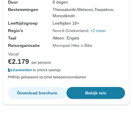
Duur
8 dagen
Bestemmingen
Thessaloniki,
Metsovo,
Tsepelovo,
Monodendri
Leeftijdsgroep
Leeftijden 18+
Regio's
Noord-Griekenland
+2 meer
Taal
Alleen: Engels
Reisorganisatie
Monopati Hike n Bike
Vanaf
€2.179
per persoon
Aanmelden
to unlock savings
Prijs gebaseerd op privé tweepersoonskamer
Download brochure
Bekijk reis