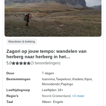
Wandelen & trekking
Zagori op jouw tempo: wandelen van
herberg naar herberg in het
Pindusgebergte
5,0
(3 beoordelingen)
Duur
7 dagen
Bestemmingen
Ioannina,
Tsepelovo,
Vradeto,
Kipoi,
Monodendri,
Papingo
Leeftijdsgroep
Leeftijden 18+
Regio's
Noord-Griekenland
+3 meer
Taal
Alleen: Engels