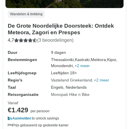
Wandelen & trekking
De Grote Noordelijke Doorsteek: Ontdek
Meteora, Zagori en Prespes
4,7
(3 beoordelingen)
Duur
9 dagen
Bestemmingen
Thessaloniki,
Kastraki,
Metéora,
Kipoi,
Monodendri,
+2 meer
Leeftijdsgroep
Leeftijden 18+
Regio's
Vasteland Griekenland
+2 meer
Taal
Engels, Nederlands
Reisorganisatie
Monopati Hike n Bike
Vanaf
€1.429
per persoon
Aanmelden
to unlock savings
Prijs gebaseerd op gedeelde kamer