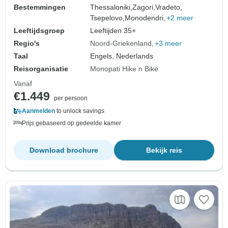
Bestemmingen
Thessaloniki,
Zagori,
Vradeto,
Tsepelovo,
Monodendri,
+2 meer
Leeftijdsgroep
Leeftijden 35+
Regio's
Noord-Griekenland
+3 meer
Taal
Engels, Nederlands
Reisorganisatie
Monopati Hike n Bike
Vanaf
€1.449
per persoon
Aanmelden
to unlock savings
Prijs gebaseerd op gedeelde kamer
Download brochure
Bekijk reis