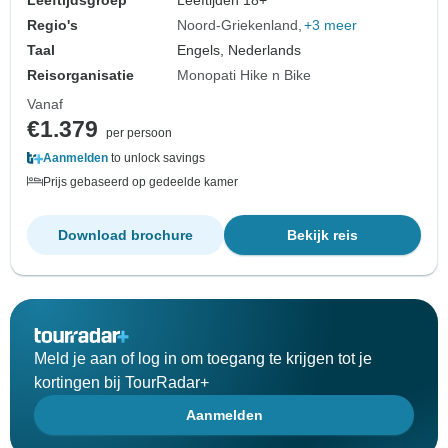
Leeftijdsgroep
Leeftijden 18+
Regio's
Noord-Griekenland
+3 meer
Taal
Engels, Nederlands
Reisorganisatie
Monopati Hike n Bike
Vanaf
€1.379
per persoon
Aanmelden
to unlock savings
Prijs gebaseerd op gedeelde kamer
Download brochure
Bekijk reis
Meld je aan of log in om toegang te krijgen tot je
kortingen bij TourRadar+
Aanmelden