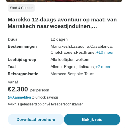
Stad & Cultuur
Marokko 12-daags avontuur op maat: van
Marrakech naar woestijnduinen,
Chefchaouen en fes
Duur
12 dagen
Bestemmingen
Marrakesh,
Essaouira,
Casablanca,
Chefchaouen,
Fes,
Ifrane,
+10 meer
Leeftijdsgroep
Alle leeftijden welkom
Taal
Alleen: Engels, Italiaans,
+2 meer
Reisorganisatie
Morocco Bespoke Tours
Vanaf
€2.300
per persoon
Aanmelden
to unlock savings
Prijs gebaseerd op privé tweepersoonskamer
Download brochure
Bekijk reis