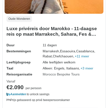
Oude Wonderen
Luxe privéreis door Marokko - 11-daagse
reis op maat Marrakech, Sahara, Fes &
Chefchaouen
Duur
11 dagen
Bestemmingen
Marrakesh,
Essaouira,
Casablanca,
Rabat,
Chefchaouen,
+11 meer
Leeftijdsgroep
Alle leeftijden welkom
Taal
Alleen: Engels, Italiaans,
+3 meer
Reisorganisatie
Morocco Bespoke Tours
Vanaf
€2.090
per persoon
Aanmelden
to unlock savings
Prijs gebaseerd op privé tweepersoonskamer