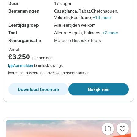
Duur
17 dagen
Bestemmingen
Casablanca,
Rabat,
Chefchaouen,
Volubilis,
Fes,
Ifrane,
+13 meer
Leeftijdsgroep
Alle leeftijden welkom
Taal
Alleen: Engels, Italiaans,
+2 meer
Reisorganisatie
Morocco Bespoke Tours
Vanaf
€3.250
per persoon
Aanmelden
to unlock savings
Prijs gebaseerd op privé tweepersoonskamer
Download brochure
Bekijk reis