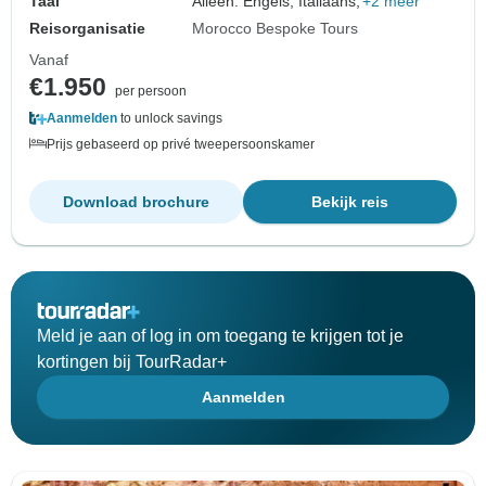
Taal
Alleen: Engels, Italiaans,
+2 meer
Reisorganisatie
Morocco Bespoke Tours
Vanaf
€1.950
per persoon
Aanmelden
to unlock savings
Prijs gebaseerd op privé tweepersoonskamer
Download brochure
Bekijk reis
Meld je aan of log in om toegang te krijgen tot je
kortingen bij TourRadar+
Aanmelden