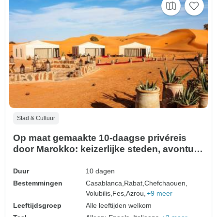
Stad & Cultuur
Op maat gemaakte 10-daagse privéreis
door Marokko: keizerlijke steden, avontuur
in de Sahara en berglandschappen
Duur
10 dagen
Bestemmingen
Casablanca,
Rabat,
Chefchaouen,
Volubilis,
Fes,
Azrou,
+9 meer
Leeftijdsgroep
Alle leeftijden welkom