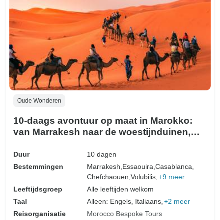
Oude Wonderen
10-daags avontuur op maat in Marokko:
van Marrakesh naar de woestijnduinen,
Essaouira, Chefchaouen en Fez
Duur
10 dagen
Bestemmingen
Marrakesh,
Essaouira,
Casablanca,
Chefchaouen,
Volubilis,
+9 meer
Leeftijdsgroep
Alle leeftijden welkom
Taal
Alleen: Engels, Italiaans,
+2 meer
Reisorganisatie
Morocco Bespoke Tours