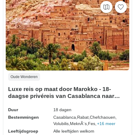
Oude Wonderen
Luxe reis op maat door Marokko - 18-
daagse privéreis van Casablanca naar
keizerlijke steden, het Atlasgebergte en de
Saharawoestijn
Duur
18 dagen
Bestemmingen
Casablanca,
Rabat,
Chefchaouen,
Volubilis,
MeknÃ¨s,
Fes,
+16 meer
Leeftijdsgroep
Alle leeftijden welkom