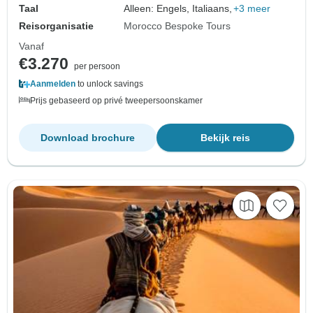
Taal
Alleen: Engels, Italiaans,
+3 meer
Reisorganisatie
Morocco Bespoke Tours
Vanaf
€3.270
per persoon
Aanmelden
to unlock savings
Prijs gebaseerd op privé tweepersoonskamer
Download brochure
Bekijk reis