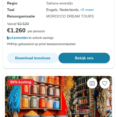
Regio
Sahara-woestijn
Taal
Engels, Nederlands,
+5 meer
Reisorganisatie
MOROCCO DREAM TOURS
Vanaf
€2.520
€1.260
per persoon
Aanmelden
to unlock savings
Prijs gebaseerd op privé tweepersoonskamer
Download brochure
Bekijk reis
50% korting