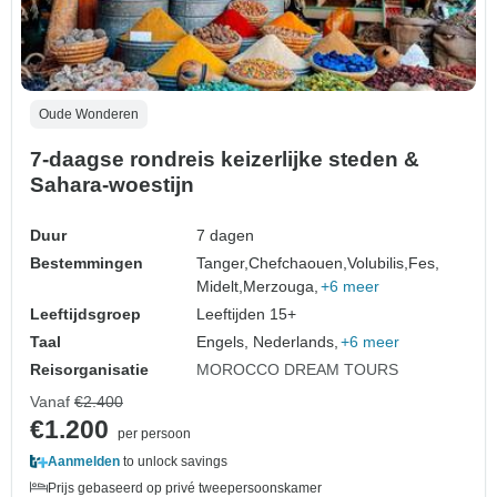
Oude Wonderen
7-daagse rondreis keizerlijke steden &
Sahara-woestijn
Duur
7 dagen
Bestemmingen
Tanger,
Chefchaouen,
Volubilis,
Fes,
Midelt,
Merzouga,
+6 meer
Leeftijdsgroep
Leeftijden 15+
Taal
Engels, Nederlands,
+6 meer
Reisorganisatie
MOROCCO DREAM TOURS
Vanaf
€2.400
€1.200
per persoon
Aanmelden
to unlock savings
Prijs gebaseerd op privé tweepersoonskamer