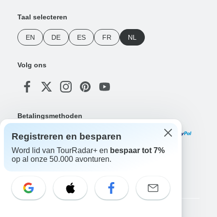
Taal selecteren
EN
DE
ES
FR
NL
Volg ons
Betalingsmethoden
Registreren en besparen
Word lid van TourRadar+ en
bespaar tot 7%
op al onze 50.000 avonturen.
Download onze app
Copyright © TourRadar. Alle rechten voorbehouden.