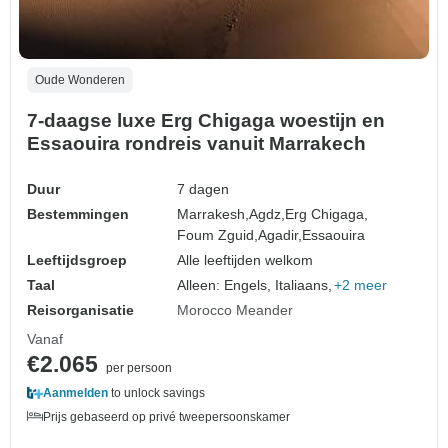
Oude Wonderen
7-daagse luxe Erg Chigaga woestijn en
Essaouira rondreis vanuit Marrakech
Duur
7 dagen
Bestemmingen
Marrakesh,
Agdz,
Erg Chigaga,
Foum Zguid,
Agadir,
Essaouira
Leeftijdsgroep
Alle leeftijden welkom
Taal
Alleen: Engels, Italiaans,
+2 meer
Reisorganisatie
Morocco Meander
Vanaf
€2.065
per persoon
Aanmelden
to unlock savings
Prijs gebaseerd op privé tweepersoonskamer