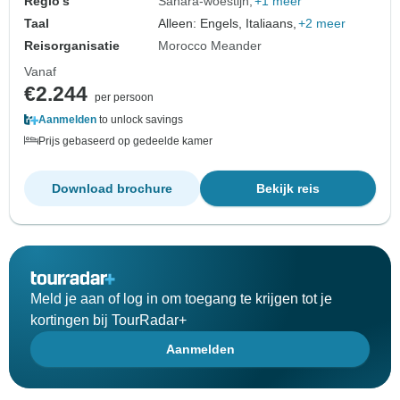
Regio's
Sahara-woestijn
+1 meer
Taal
Alleen: Engels, Italiaans,
+2 meer
Reisorganisatie
Morocco Meander
Vanaf
€2.244
per persoon
Aanmelden
to unlock savings
Prijs gebaseerd op gedeelde kamer
Download brochure
Bekijk reis
Meld je aan of log in om toegang te krijgen tot je
kortingen bij TourRadar+
Aanmelden