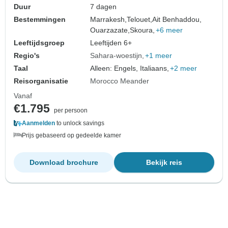
Duur
7 dagen
Bestemmingen
Marrakesh,
Telouet,
Ait Benhaddou,
Ouarzazate,
Skoura,
+6 meer
Leeftijdsgroep
Leeftijden 6+
Regio's
Sahara-woestijn
+1 meer
Taal
Alleen: Engels, Italiaans,
+2 meer
Reisorganisatie
Morocco Meander
Vanaf
€1.795
per persoon
Aanmelden
to unlock savings
Prijs gebaseerd op gedeelde kamer
Download brochure
Bekijk reis