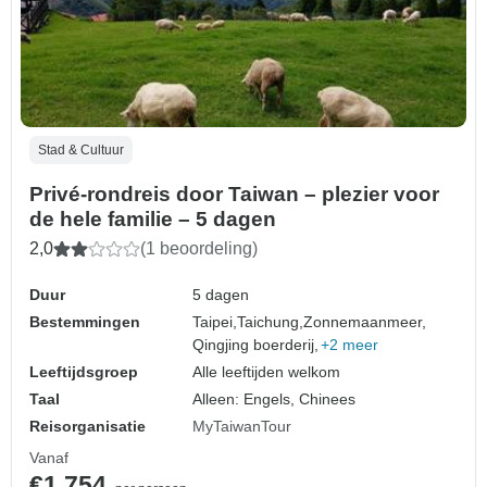
Stad & Cultuur
Privé-rondreis door Taiwan – plezier voor
de hele familie – 5 dagen
2,0
(1 beoordeling)
Duur
5 dagen
Bestemmingen
Taipei,
Taichung,
Zonnemaanmeer,
Qingjing boerderij,
+2 meer
Leeftijdsgroep
Alle leeftijden welkom
Taal
Alleen: Engels, Chinees
Reisorganisatie
MyTaiwanTour
Vanaf
€1.754