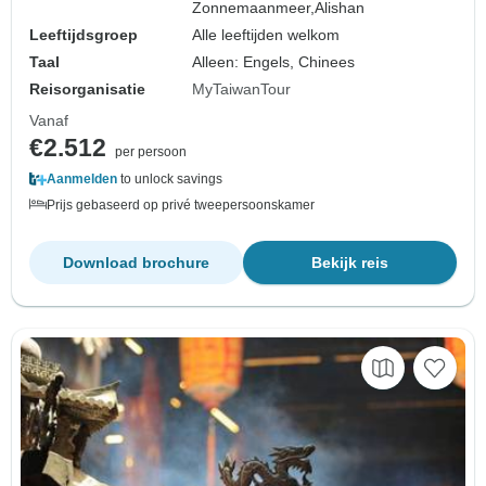
Zonnemaanmeer,
Alishan
Leeftijdsgroep
Alle leeftijden welkom
Taal
Alleen: Engels, Chinees
Reisorganisatie
MyTaiwanTour
Vanaf
€2.512
per persoon
Aanmelden
to unlock savings
Prijs gebaseerd op privé tweepersoonskamer
Download brochure
Bekijk reis