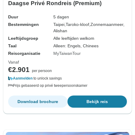
Daagse Privé Rondreis (Premium)
Duur
5 dagen
Bestemmingen
Taipei,
Taroko-kloof,
Zonnemaanmeer,
Alishan
Leeftijdsgroep
Alle leeftijden welkom
Taal
Alleen: Engels, Chinees
Reisorganisatie
MyTaiwanTour
Vanaf
€2.901
per persoon
Aanmelden
to unlock savings
Prijs gebaseerd op privé tweepersoonskamer
Download brochure
Bekijk reis