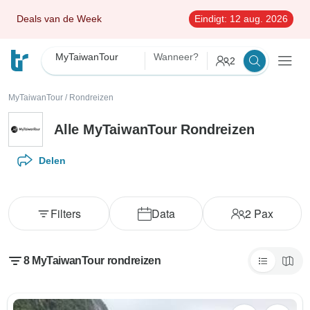
Deals van de Week
Eindigt:
12 aug. 2026
MyTaiwanTour
Wanneer?
2
MyTaiwanTour
/
Rondreizen
Alle MyTaiwanTour Rondreizen
Delen
Filters
Data
2
Pax
8 MyTaiwanTour rondreizen