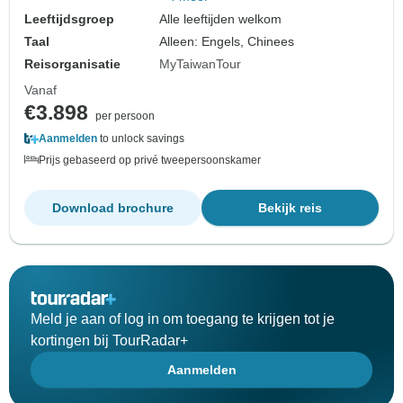
Leeftijdsgroep
Alle leeftijden welkom
Taal
Alleen: Engels, Chinees
Reisorganisatie
MyTaiwanTour
Vanaf
€3.898
per persoon
Aanmelden
to unlock savings
Prijs gebaseerd op privé tweepersoonskamer
Download brochure
Bekijk reis
Meld je aan of log in om toegang te krijgen tot je
kortingen bij TourRadar+
Aanmelden