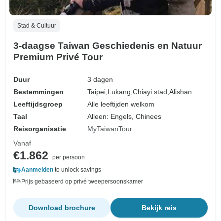
Stad & Cultuur
3-daagse Taiwan Geschiedenis en Natuur
Premium Privé Tour
Duur
3 dagen
Bestemmingen
Taipei,
Lukang,
Chiayi stad,
Alishan
Leeftijdsgroep
Alle leeftijden welkom
Taal
Alleen: Engels, Chinees
Reisorganisatie
MyTaiwanTour
Vanaf
€1.862
per persoon
Aanmelden
to unlock savings
Prijs gebaseerd op privé tweepersoonskamer
Download brochure
Bekijk reis