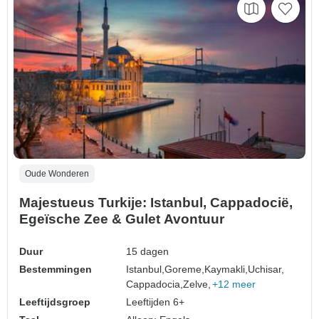
Oude Wonderen
Majestueus Turkije: Istanbul, Cappadocië,
Egeïsche Zee & Gulet Avontuur
Duur
15 dagen
Bestemmingen
Istanbul,
Goreme,
Kaymakli,
Uchisar,
Cappadocia,
Zelve,
+12 meer
Leeftijdsgroep
Leeftijden 6+