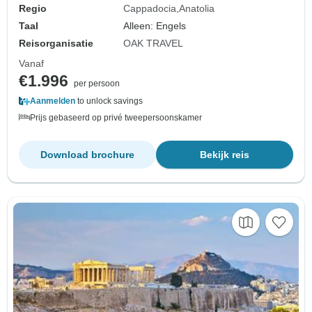
Regio
Cappadocia
Anatolia
Taal
Alleen: Engels
Reisorganisatie
OAK TRAVEL
Vanaf
€1.996
per persoon
Aanmelden
to unlock savings
Prijs gebaseerd op privé tweepersoonskamer
Download brochure
Bekijk reis