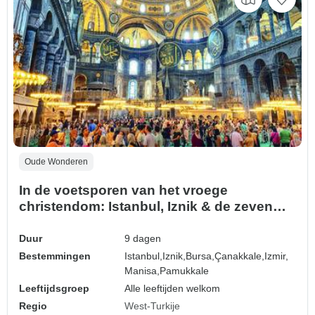
Oude Wonderen
In de voetsporen van het vroege
christendom: Istanbul, Iznik & de zeven
kerken van Openbaring
Duur
9 dagen
Bestemmingen
Istanbul,
Iznik,
Bursa,
Çanakkale,
Izmir,
Manisa,
Pamukkale
Leeftijdsgroep
Alle leeftijden welkom
Regio
West-Turkije