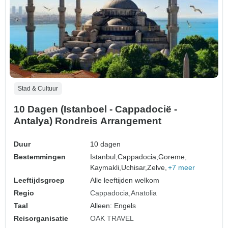
Stad & Cultuur
10 Dagen (Istanboel - Cappadocië -
Antalya) Rondreis Arrangement
Duur
10 dagen
Bestemmingen
Istanbul,
Cappadocia,
Goreme,
Kaymakli,
Uchisar,
Zelve,
+7 meer
Leeftijdsgroep
Alle leeftijden welkom
Regio
Cappadocia
Anatolia
Taal
Alleen: Engels
Reisorganisatie
OAK TRAVEL