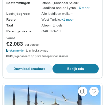
Bestemmingen
Istanbul,
Kusadasi,
Selcuk,
Laodicea aan de Lycus,
+6 meer
Leeftijdsgroep
Alle leeftijden welkom
Regio
West-Turkije
+1 meer
Taal
Alleen: Engels
Reisorganisatie
OAK TRAVEL
Vanaf
€2.083
per persoon
Aanmelden
to unlock savings
Prijs gebaseerd op privé tweepersoonskamer
Download brochure
Bekijk reis