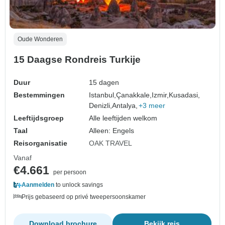
Oude Wonderen
15 Daagse Rondreis Turkije
Duur
15 dagen
Bestemmingen
Istanbul,
Çanakkale,
Izmir,
Kusadasi,
Denizli,
Antalya,
+3 meer
Leeftijdsgroep
Alle leeftijden welkom
Taal
Alleen: Engels
Reisorganisatie
OAK TRAVEL
Vanaf
€4.661
per persoon
Aanmelden
to unlock savings
Prijs gebaseerd op privé tweepersoonskamer
Download brochure
Bekijk reis