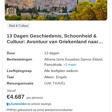
Stad & Cultuur
13 Dagen Geschiedenis, Schoonheid &
Cultuur: Avontuur van Griekenland naar
Turkije
Duur
13 dagen
Bestemmingen
Athene,
Izmir,
Kusadasi,
Samos Eiland,
Pamukkale,
+3 meer
Leeftijdsgroep
Alle leeftijden welkom
Taal
Alleen: Engels
Reisorganisatie
OAK TRAVEL
Vanaf
€4.687
per persoon
Aanmelden
to unlock savings
Prijs gebaseerd op privé tweepersoonskamer