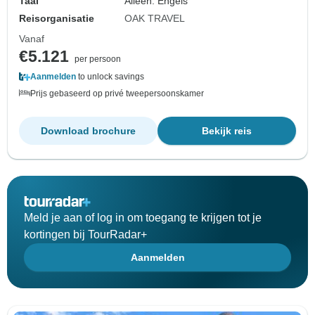
Taal
Alleen: Engels
Reisorganisatie
OAK TRAVEL
Vanaf
€5.121
per persoon
Aanmelden
to unlock savings
Prijs gebaseerd op privé tweepersoonskamer
Download brochure
Bekijk reis
Meld je aan of log in om toegang te krijgen tot je
kortingen bij TourRadar+
Aanmelden