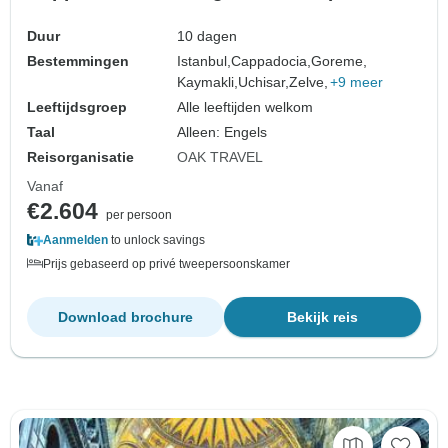
Duur
10 dagen
Bestemmingen
Istanbul,
Cappadocia,
Goreme,
Kaymakli,
Uchisar,
Zelve,
+9 meer
Leeftijdsgroep
Alle leeftijden welkom
Taal
Alleen: Engels
Reisorganisatie
OAK TRAVEL
Vanaf
€2.604
per persoon
Aanmelden
to unlock savings
Prijs gebaseerd op privé tweepersoonskamer
Download brochure
Bekijk reis