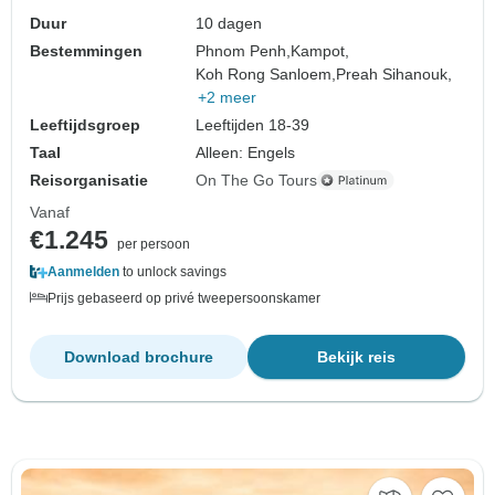
Duur
10 dagen
Bestemmingen
Phnom Penh,
Kampot,
Koh Rong Sanloem,
Preah Sihanouk,
+2 meer
Leeftijdsgroep
Leeftijden 18-39
Taal
Alleen: Engels
Reisorganisatie
On The Go Tours
Vanaf
€1.245
per persoon
Aanmelden
to unlock savings
Prijs gebaseerd op privé tweepersoonskamer
Download brochure
Bekijk reis