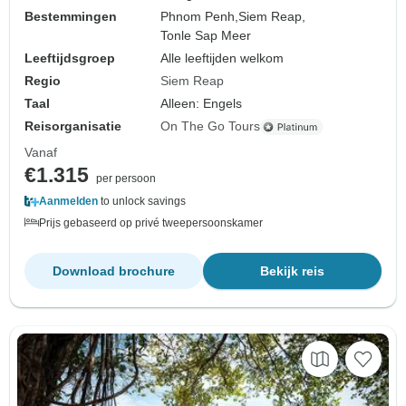
Bestemmingen
Phnom Penh,
Siem Reap,
Tonle Sap Meer
Leeftijdsgroep
Alle leeftijden welkom
Regio
Siem Reap
Taal
Alleen: Engels
Reisorganisatie
On The Go Tours
Vanaf
€1.315
per persoon
Aanmelden
to unlock savings
Prijs gebaseerd op privé tweepersoonskamer
Download brochure
Bekijk reis