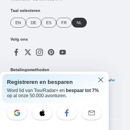
Taal selecteren
EN
DE
ES
FR
NL
Volg ons
Betalingsmethoden
Registreren en besparen
Word lid van TourRadar+ en
bespaar tot 7%
op al onze 50.000 avonturen.
Download onze app
Copyright © TourRadar. Alle rechten voorbehouden.