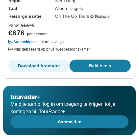
Regio
Siem Reap
Taal
Alleen: Engels
Reisorganisatie
On The Go Tours
Vanaf
€1.040
€676
per persoon
Aanmelden
to unlock savings
Prijs gebaseerd op privé tweepersoonskamer
Download brochure
Bekijk reis
Meld je aan of log in om toegang te krijgen tot je
kortingen bij TourRadar+
Aanmelden