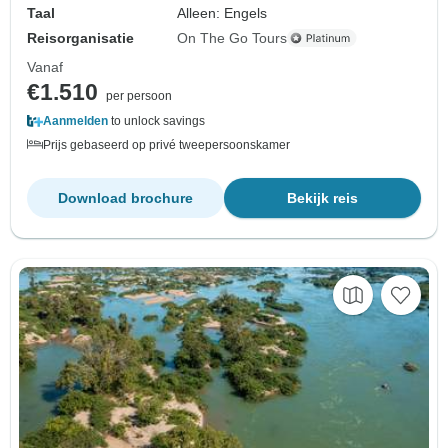
Taal
Alleen: Engels
Reisorganisatie
On The Go Tours
Vanaf
€1.510
per persoon
Aanmelden
to unlock savings
Prijs gebaseerd op privé tweepersoonskamer
Download brochure
Bekijk reis