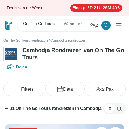
Deals van de Week
Eindigt:
2
D
21
U
29
M
39
S
On The Go Tours
Wanneer?
2
On The Go Tours rondreizen
/
Cambodja-rondreizen
Cambodja Rondreizen van On The Go
Tours
Delen
Filters
Data
2
Pax
11 On The Go Tours rondreizen in Cambodja