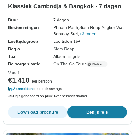
Klassiek Cambodja & Bangkok - 7 dagen
Duur
7 dagen
Bestemmingen
Phnom Penh,
Siem Reap,
Angkor Wat,
Banteay Srei,
+3 meer
Leeftijdsgroep
Leeftijden 15+
Regio
Siem Reap
Taal
Alleen: Engels
Reisorganisatie
On The Go Tours
Vanaf
€1.410
per persoon
Aanmelden
to unlock savings
Prijs gebaseerd op privé tweepersoonskamer
Download brochure
Bekijk reis