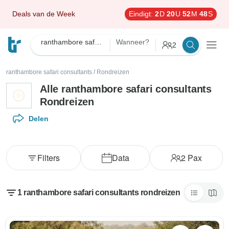
Deals van de Week
Eindigt:
2
D
20
U
52
M
48
S
ranthambore safari consultants
Wanneer?
2
ranthambore safari consultants
/
Rondreizen
Alle ranthambore safari consultants
Rondreizen
Delen
Filters
Data
2
Pax
1 ranthambore safari consultants rondreizen