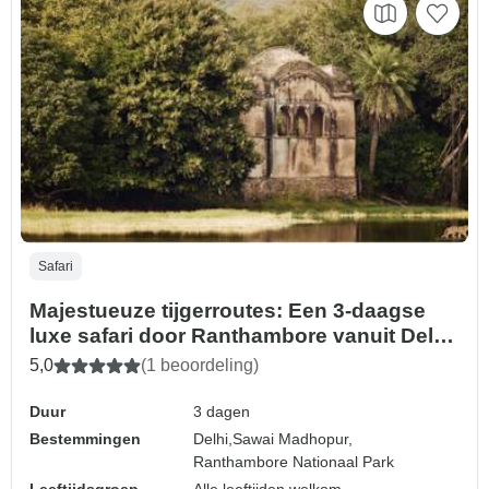
Safari
Majestueuze tijgerroutes: Een 3-daagse
luxe safari door Ranthambore vanuit Delhi
of Jaipur
5,0
(1 beoordeling)
Duur
3 dagen
Bestemmingen
Delhi,
Sawai Madhopur,
Ranthambore Nationaal Park