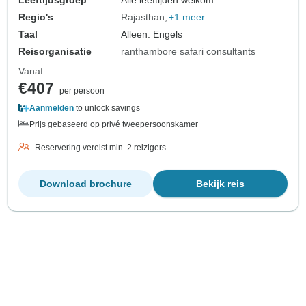
Leeftijdsgroep
Alle leeftijden welkom
Regio's
Rajasthan
+1 meer
Taal
Alleen: Engels
Reisorganisatie
ranthambore safari consultants
Vanaf
€407
per persoon
Aanmelden
to unlock savings
Prijs gebaseerd op privé tweepersoonskamer
Reservering vereist min. 2 reizigers
Download brochure
Bekijk reis