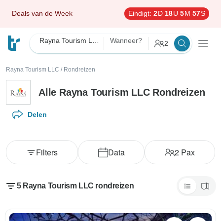
Deals van de Week
Eindigt:
2
D
18
U
5
M
56
S
Rayna Tourism LLC
Wanneer?
2
Rayna Tourism LLC
/
Rondreizen
Alle Rayna Tourism LLC Rondreizen
Delen
Filters
Data
2
Pax
5 Rayna Tourism LLC rondreizen