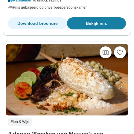
Aanmelden
to unlock savings
Prijs gebaseerd op privé tweepersoonskamer
Download brochure
Bekijk reis
Eten & Wijn
4 dagen 'Smaken van Mexico': een