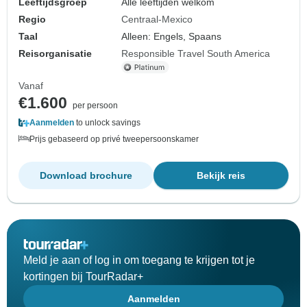
Leeftijdsgroep
Alle leeftijden welkom
Regio
Centraal-Mexico
Taal
Alleen: Engels, Spaans
Reisorganisatie
Responsible Travel South America
Vanaf
€1.600
per persoon
Aanmelden
to unlock savings
Prijs gebaseerd op privé tweepersoonskamer
Download brochure
Bekijk reis
Meld je aan of log in om toegang te krijgen tot je
kortingen bij TourRadar+
Aanmelden