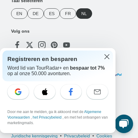
Taal selecteren
EN
DE
ES
FR
NL
Volg ons
Registreren en besparen
Betalingsmethoden
Word lid van TourRadar+ en
bespaar tot 7%
op al onze 50.000 avonturen.
Download onze app
Door me aan te melden, ga ik akkoord met de
Algemene
Voorwaarden
,
het Privacybeleid
, en met het ontvangen van
marketingmails.
Copyright © TourRadar. Alle rechten voorbehouden.
Juridische kennisgeving
Privacybeleid
Cookies