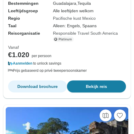
Bestemmingen
Guadalajara,
Tequila
Leeftijdsgroep
Alle leeftijden welkom
Regio
Pacifische kust Mexico
Taal
Alleen: Engels, Spaans
Reisorganisatie
Responsible Travel South America
Vanaf
€1.020
per persoon
Aanmelden
to unlock savings
Prijs gebaseerd op privé tweepersoonskamer
Download brochure
Bekijk reis