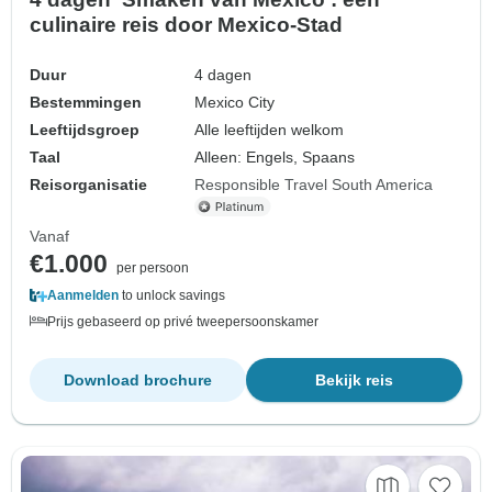
culinaire reis door Mexico-Stad
Duur
4 dagen
Bestemmingen
Mexico City
Leeftijdsgroep
Alle leeftijden welkom
Taal
Alleen: Engels, Spaans
Reisorganisatie
Responsible Travel South America
Vanaf
€1.000
per persoon
Aanmelden
to unlock savings
Prijs gebaseerd op privé tweepersoonskamer
Download brochure
Bekijk reis