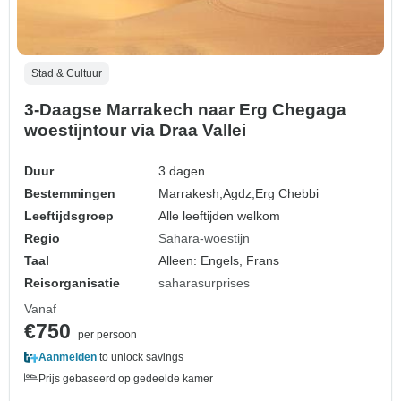
Stad & Cultuur
3-Daagse Marrakech naar Erg Chegaga
woestijntour via Draa Vallei
Duur
3 dagen
Bestemmingen
Marrakesh,
Agdz,
Erg Chebbi
Leeftijdsgroep
Alle leeftijden welkom
Regio
Sahara-woestijn
Taal
Alleen: Engels, Frans
Reisorganisatie
saharasurprises
Vanaf
€750
per persoon
Aanmelden
to unlock savings
Prijs gebaseerd op gedeelde kamer