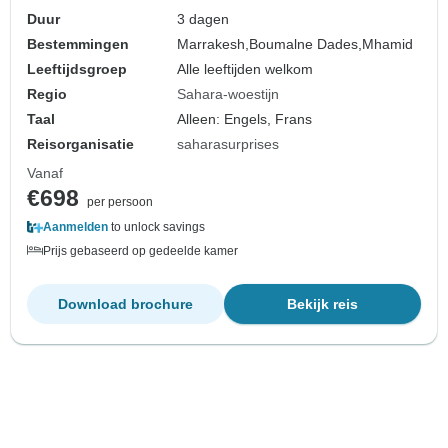
Duur
3 dagen
Bestemmingen
Marrakesh,
Boumalne Dades,
Mhamid
Leeftijdsgroep
Alle leeftijden welkom
Regio
Sahara-woestijn
Taal
Alleen: Engels, Frans
Reisorganisatie
saharasurprises
Vanaf
€698
per persoon
Aanmelden
to unlock savings
Prijs gebaseerd op gedeelde kamer
Download brochure
Bekijk reis