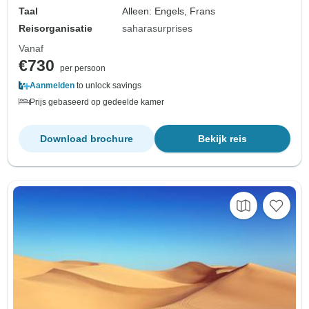
Taal
Alleen: Engels, Frans
Reisorganisatie
saharasurprises
Vanaf
€730
per persoon
Aanmelden
to unlock savings
Prijs gebaseerd op gedeelde kamer
Download brochure
Bekijk reis