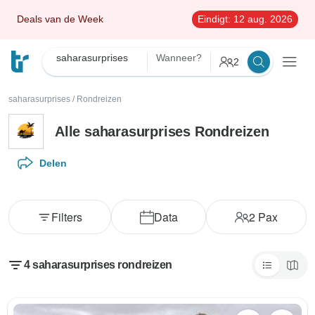
Deals van de Week
Eindigt:
12 aug. 2026
saharasurprises
Wanneer?
2
saharasurprises
/
Rondreizen
Alle saharasurprises Rondreizen
Delen
Filters
Data
2
Pax
4 saharasurprises rondreizen