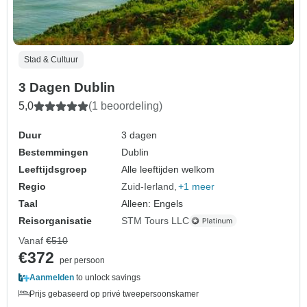
Stad & Cultuur
3 Dagen Dublin
5,0
(1 beoordeling)
Duur
3 dagen
Bestemmingen
Dublin
Leeftijdsgroep
Alle leeftijden welkom
Regio
Zuid-Ierland
+1 meer
Taal
Alleen: Engels
Reisorganisatie
STM Tours LLC
Vanaf
€510
€372
per persoon
Aanmelden
to unlock savings
Prijs gebaseerd op privé tweepersoonskamer