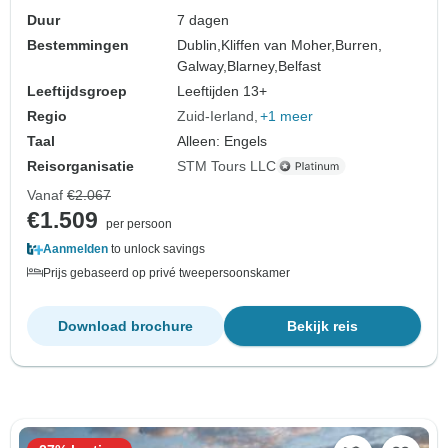
Duur
7 dagen
Bestemmingen
Dublin,
Kliffen van Moher,
Burren,
Galway,
Blarney,
Belfast
Leeftijdsgroep
Leeftijden 13+
Regio
Zuid-Ierland
+1 meer
Taal
Alleen: Engels
Reisorganisatie
STM Tours LLC
Vanaf
€2.067
€1.509
per persoon
Aanmelden
to unlock savings
Prijs gebaseerd op privé tweepersoonskamer
Download brochure
Bekijk reis