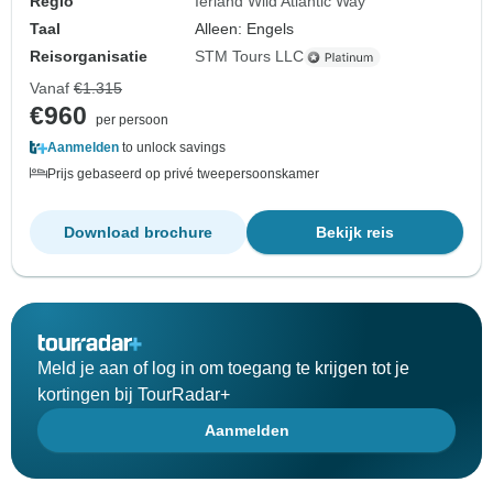
Regio
Ierland Wild Atlantic Way
Taal
Alleen: Engels
Reisorganisatie
STM Tours LLC
Vanaf
€1.315
€960
per persoon
Aanmelden
to unlock savings
Prijs gebaseerd op privé tweepersoonskamer
Download brochure
Bekijk reis
Meld je aan of log in om toegang te krijgen tot je
kortingen bij TourRadar+
Aanmelden