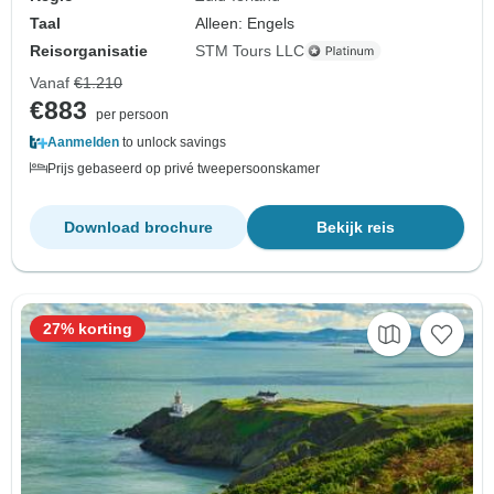
Taal
Alleen: Engels
Reisorganisatie
STM Tours LLC
Vanaf
€1.210
€883
per persoon
Aanmelden
to unlock savings
Prijs gebaseerd op privé tweepersoonskamer
Download brochure
Bekijk reis
27% korting