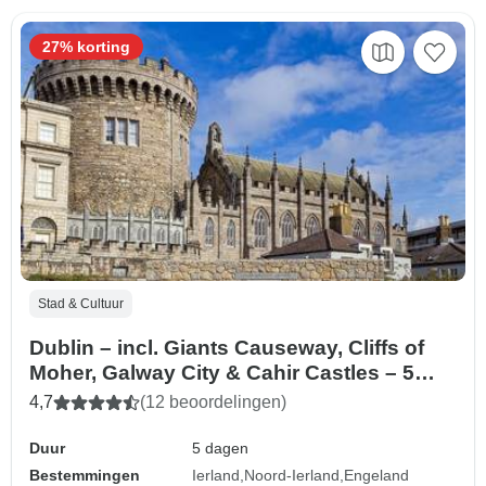
27% korting
Stad & Cultuur
Dublin – incl. Giants Causeway, Cliffs of
Moher, Galway City & Cahir Castles – 5
dagen
4,7
(12 beoordelingen)
Duur
5 dagen
Bestemmingen
Ierland
Noord-Ierland
Engeland