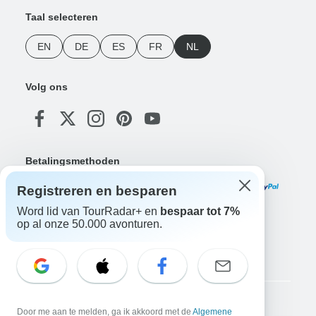
Taal selecteren
EN
DE
ES
FR
NL
Volg ons
Betalingsmethoden
Registreren en besparen
Word lid van TourRadar+ en
bespaar tot 7%
op al onze 50.000 avonturen.
Download onze app
Copyright © TourRadar. Alle rechten voorbehouden.
Door me aan te melden, ga ik akkoord met de
Algemene