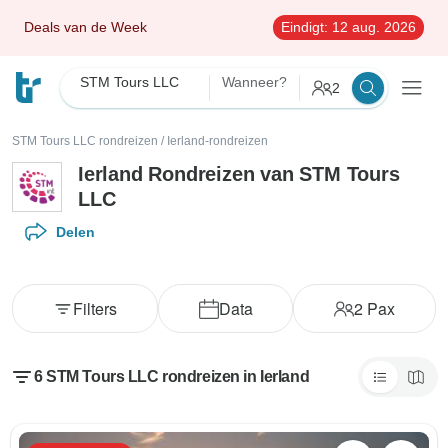
Deals van de Week
Eindigt:
12 aug. 2026
STM Tours LLC
Wanneer?
2
STM Tours LLC rondreizen
/
Ierland-rondreizen
Ierland Rondreizen van STM Tours
LLC
Delen
Filters
Data
2
Pax
6 STM Tours LLC rondreizen in Ierland