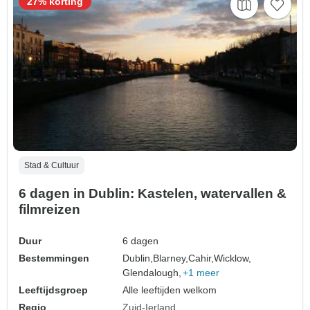
27% korting
Stad & Cultuur
6 dagen in Dublin: Kastelen, watervallen &
filmreizen
Duur
6 dagen
Bestemmingen
Dublin,
Blarney,
Cahir,
Wicklow,
Glendalough,
+1 meer
Leeftijdsgroep
Alle leeftijden welkom
Regio
Zuid-Ierland