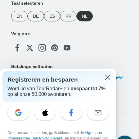
Taal selecteren
EN
DE
ES
FR
NL
Volg ons
Betalingsmethoden
Registreren en besparen
Word lid van TourRadar+ en
bespaar tot 7%
op al onze 50.000 avonturen.
Download onze app
Copyright © TourRadar. Alle rechten voorbehouden.
Door me aan te melden, ga ik akkoord met de
Algemene
Voorwaarden
,
het Privacybeleid
, en met het ontvangen van