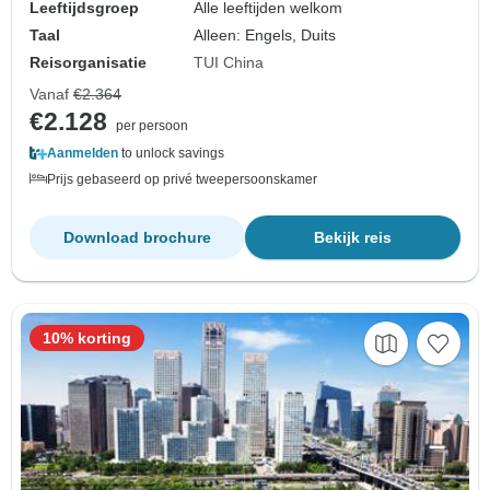
Leeftijdsgroep
Alle leeftijden welkom
Taal
Alleen: Engels, Duits
Reisorganisatie
TUI China
Vanaf
€2.364
€2.128
per persoon
Aanmelden
to unlock savings
Prijs gebaseerd op privé tweepersoonskamer
Download brochure
Bekijk reis
10% korting