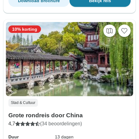
Download brochure
Bekijk reis
10% korting
Stad & Cultuur
Grote rondreis door China
4,7
(34 beoordelingen)
Duur
13 dagen