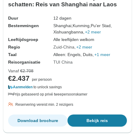
schatten: Reis van Shanghai naar Laos
Duur
12 dagen
Bestemmingen
Shanghai,
Kunming,
Pu'er Stad,
Xishuangbanna,
+2 meer
Leeftijdsgroep
Alle leeftijden welkom
Regio
Zuid-China
+2 meer
Taal
Alleen: Engels, Duits,
+1 meer
Reisorganisatie
TUI China
Vanaf
€2.708
€2.437
per persoon
Aanmelden
to unlock savings
Prijs gebaseerd op privé tweepersoonskamer
Reservering vereist min. 2 reizigers
Download brochure
Bekijk reis