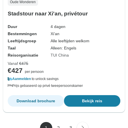
Oude Wonderen
Stadstour naar Xi'an, privétour
Duur
4 dagen
Bestemmingen
Xi'an
Leeftijdsgroep
Alle leeftijden welkom
Taal
Alleen: Engels
Reisorganisatie
TUI China
Vanaf
€475
€427
per persoon
Aanmelden
to unlock savings
Prijs gebaseerd op privé tweepersoonskamer
Download brochure
Bekijk reis