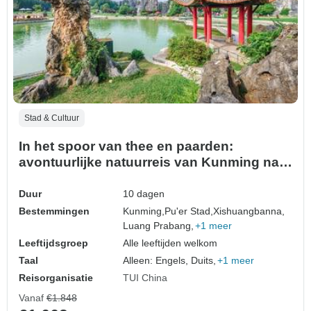
Stad & Cultuur
In het spoor van thee en paarden:
avontuurlijke natuurreis van Kunming naar
Laos
Duur
10 dagen
Bestemmingen
Kunming,
Pu'er Stad,
Xishuangbanna,
Luang Prabang,
+1 meer
Leeftijdsgroep
Alle leeftijden welkom
Taal
Alleen: Engels, Duits,
+1 meer
Reisorganisatie
TUI China
Vanaf
€1.848