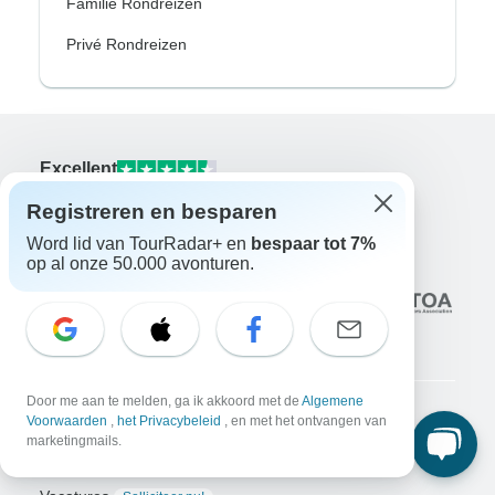
Familie Rondreizen
Privé Rondreizen
Excellent
10.000+
reviews op
Registreren en besparen
Word lid van TourRadar+ en
bespaar tot 7%
Geassocieerd met
op al onze 50.000 avonturen.
Door me aan te melden, ga ik akkoord met de
Algemene
Voorwaarden
,
het Privacybeleid
, en met het ontvangen van
Bedrijf
marketingmails.
Over ons