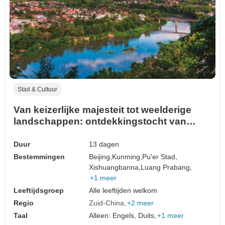
Stad & Cultuur
Van keizerlijke majesteit tot weelderige
landschappen: ontdekkingstocht van
Beijing naar Laos
Duur
13 dagen
Bestemmingen
Beijing,
Kunming,
Pu'er Stad,
Xishuangbanna,
Luang Prabang,
+1 meer
Leeftijdsgroep
Alle leeftijden welkom
Regio
Zuid-China
+2 meer
Taal
Alleen: Engels, Duits,
+1 meer