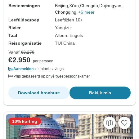
Bestemmingen
Beijing,
Xi'an,
Chengdu,
Dujiangyan,
Chongqing,
+6 meer
Leeftijdsgroep
Leeftijden 10+
Rivier
Yangtze
Taal
Alleen: Engels
Reisorganisatie
TUI China
Vanaf
€3.278
€2.950
per persoon
Aanmelden
to unlock savings
Prijs gebaseerd op privé tweepersoonskamer
Download brochure
Bekijk reis
10% korting