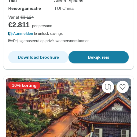
Taal
Alleen: Spaans
Reisorganisatie
TUI China
Vanaf
€3.124
€2.811
per persoon
Aanmelden
to unlock savings
Prijs gebaseerd op privé tweepersoonskamer
Download brochure
Bekijk reis
10% korting