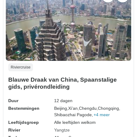
Riviercruise
Blauwe Draak van China, Spaanstalige
gids, privérondleiding
Duur
12 dagen
Bestemmingen
Beijing,
Xi'an,
Chengdu,
Chongqing,
Shibaozhai Pagode,
+4 meer
Leeftijdsgroep
Alle leeftijden welkom
Rivier
Yangtze