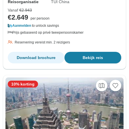
Reisorganisatie
TUI China
Vanaf
€2.943
€2.649
per persoon
Aanmelden
to unlock savings
Prijs gebaseerd op privé tweepersoonskamer
Reservering vereist min. 2 reizigers
Download brochure
Bekijk reis
10% korting