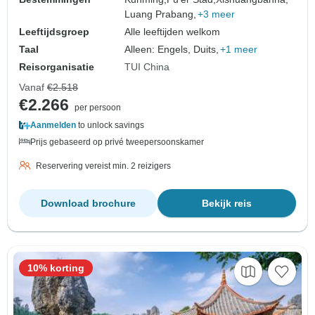
Luang Prabang,
+3 meer
Leeftijdsgroep
Alle leeftijden welkom
Taal
Alleen: Engels, Duits,
+1 meer
Reisorganisatie
TUI China
Vanaf
€2.518
€2.266
per persoon
Aanmelden
to unlock savings
Prijs gebaseerd op privé tweepersoonskamer
Reservering vereist min. 2 reizigers
Download brochure
Bekijk reis
10% korting