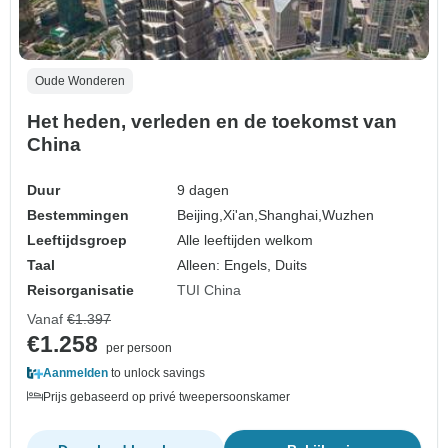
Oude Wonderen
Het heden, verleden en de toekomst van
China
Duur
9 dagen
Bestemmingen
Beijing,
Xi'an,
Shanghai,
Wuzhen
Leeftijdsgroep
Alle leeftijden welkom
Taal
Alleen: Engels, Duits
Reisorganisatie
TUI China
Vanaf
€1.397
€1.258
per persoon
Aanmelden
to unlock savings
Prijs gebaseerd op privé tweepersoonskamer