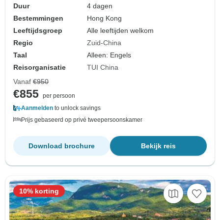
Duur
4 dagen
Bestemmingen
Hong Kong
Leeftijdsgroep
Alle leeftijden welkom
Regio
Zuid-China
Taal
Alleen: Engels
Reisorganisatie
TUI China
Vanaf
€950
€855
per persoon
Aanmelden
to unlock savings
Prijs gebaseerd op privé tweepersoonskamer
Download brochure
Bekijk reis
10% korting