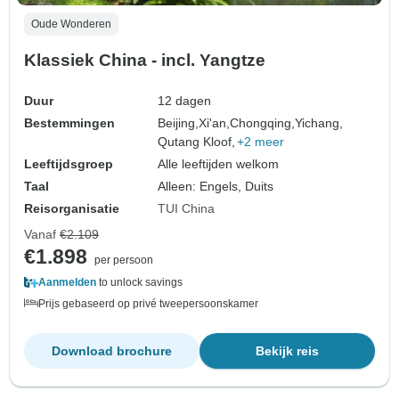
Oude Wonderen
Klassiek China - incl. Yangtze
Duur
12 dagen
Bestemmingen
Beijing,
Xi'an,
Chongqing,
Yichang,
Qutang Kloof,
+2 meer
Leeftijdsgroep
Alle leeftijden welkom
Taal
Alleen: Engels, Duits
Reisorganisatie
TUI China
Vanaf
€2.109
€1.898
per persoon
Aanmelden
to unlock savings
Prijs gebaseerd op privé tweepersoonskamer
Download brochure
Bekijk reis