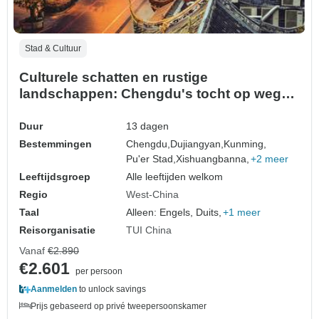
Stad & Cultuur
Culturele schatten en rustige
landschappen: Chengdu's tocht op weg
naar Laos
Duur
13 dagen
Bestemmingen
Chengdu,
Dujiangyan,
Kunming,
Pu'er Stad,
Xishuangbanna,
+2 meer
Leeftijdsgroep
Alle leeftijden welkom
Regio
West-China
Taal
Alleen: Engels, Duits,
+1 meer
Reisorganisatie
TUI China
Vanaf
€2.890
€2.601
per persoon
Aanmelden
to unlock savings
Prijs gebaseerd op privé tweepersoonskamer