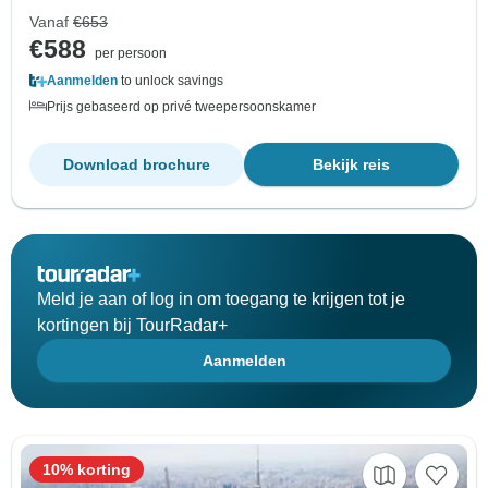
Vanaf
€653
€588
per persoon
Aanmelden
to unlock savings
Prijs gebaseerd op privé tweepersoonskamer
Download brochure
Bekijk reis
Meld je aan of log in om toegang te krijgen tot je
kortingen bij TourRadar+
Aanmelden
10% korting