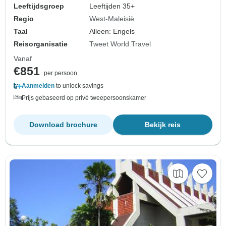
Leeftijdsgroep
Leeftijden 35+
Regio
West-Maleisië
Taal
Alleen: Engels
Reisorganisatie
Tweet World Travel
Vanaf
€851
per persoon
Aanmelden
to unlock savings
Prijs gebaseerd op privé tweepersoonskamer
Download brochure
Bekijk reis