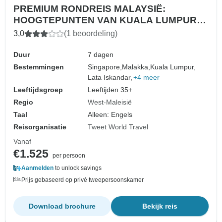
PREMIUM RONDREIS MALAYSIË:
HOOGTEPUNTEN VAN KUALA LUMPUR
EN PENANG
3,0
(1 beoordeling)
Duur
7 dagen
Bestemmingen
Singapore,
Malakka,
Kuala Lumpur,
Lata Iskandar,
+4 meer
Leeftijdsgroep
Leeftijden 35+
Regio
West-Maleisië
Taal
Alleen: Engels
Reisorganisatie
Tweet World Travel
Vanaf
€1.525
per persoon
Aanmelden
to unlock savings
Prijs gebaseerd op privé tweepersoonskamer
Download brochure
Bekijk reis