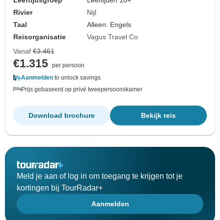
Leeftijdsgroep
Leeftijden 10+
Rivier
Nijl
Taal
Alleen: Engels
Reisorganisatie
Vagus Travel Co
Vanaf
€3.461
€1.315
per persoon
Aanmelden
to unlock savings
Prijs gebaseerd op privé tweepersoonskamer
Download brochure
Bekijk reis
Meld je aan of log in om toegang te krijgen tot je
kortingen bij TourRadar+
Aanmelden