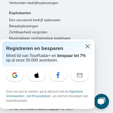
Verbonden bedrijfsoplossingen
Exploitanten
Een succesvol bedrijf opbouwen
Betaaloplossingen
Zichtbaarheid vergroten
Maximaliseer rechtstreekse boekingen
Login voor exploitanten
Registreren en besparen
Reisleiders
Word lid van TourRadar+ en
bespaar tot 7%
op al onze 50.000 avonturen.
Reisleider van het Jaar
Registeren als reisleider
Login voor reisleiders
Partners
Reisbureaus
Door me aan te melden, ga ik akkoord met de
Algemene
Voorwaarden
,
het Privacybeleid
, en met het ontvangen van
RISE: Affiliates & makers
marketingmails.
DMO's & marketeers
OTAs, luchtvaartmaatschappijen & GDS