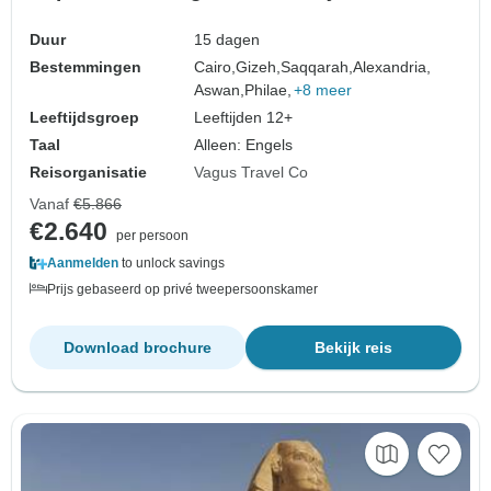
Duur
15 dagen
Bestemmingen
Cairo,
Gizeh,
Saqqarah,
Alexandria,
Aswan,
Philae,
+8 meer
Leeftijdsgroep
Leeftijden 12+
Taal
Alleen: Engels
Reisorganisatie
Vagus Travel Co
Vanaf
€5.866
€2.640
per persoon
Aanmelden
to unlock savings
Prijs gebaseerd op privé tweepersoonskamer
Download brochure
Bekijk reis