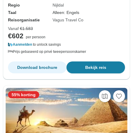
Regio
Nijldal
Taal
Alleen: Engels
Reisorganisatie
Vagus Travel Co
Vanaf
€1.583
€602
per persoon
Aanmelden
to unlock savings
Prijs gebaseerd op privé tweepersoonskamer
Download brochure
Bekijk reis
55% korting