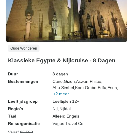
Oude Wonderen
Klassieke Egypte & Nijlcruise - 8 Dagen
Duur
8 dagen
Bestemmingen
Cairo,
Gizeh,
Aswan,
Philae,
Abu Simbel,
Kom Ombo,
Edfu,
Esna,
+2 meer
Leeftijdsgroep
Leeftijden 12+
Regio's
Nijl
Nijldal
Taal
Alleen: Engels
Reisorganisatie
Vagus Travel Co
Vanaf
€3.590