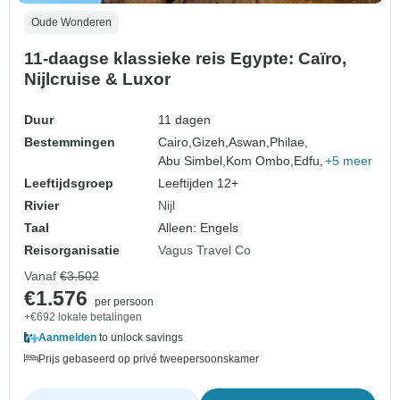
Oude Wonderen
11-daagse klassieke reis Egypte: Caïro,
Nijlcruise & Luxor
Duur
11 dagen
Bestemmingen
Cairo,
Gizeh,
Aswan,
Philae,
Abu Simbel,
Kom Ombo,
Edfu,
+5 meer
Leeftijdsgroep
Leeftijden 12+
Rivier
Nijl
Taal
Alleen: Engels
Reisorganisatie
Vagus Travel Co
Vanaf
€3.502
€1.576
per persoon
+€692 lokale betalingen
Aanmelden
to unlock savings
Prijs gebaseerd op privé tweepersoonskamer