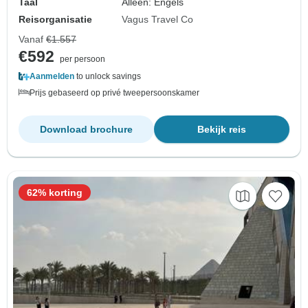
Taal
Alleen: Engels
Reisorganisatie
Vagus Travel Co
Vanaf
€1.557
€592
per persoon
Aanmelden
to unlock savings
Prijs gebaseerd op privé tweepersoonskamer
Download brochure
Bekijk reis
62% korting