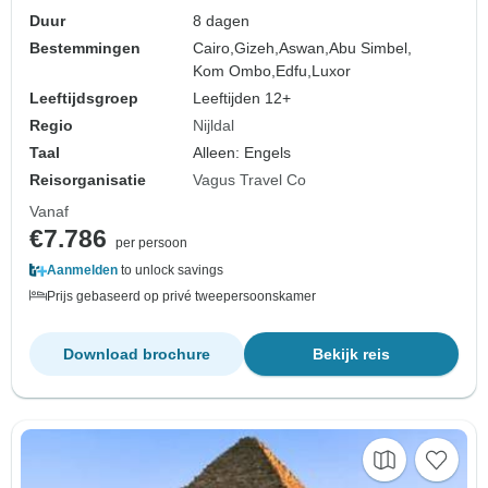
Duur
8 dagen
Bestemmingen
Cairo,
Gizeh,
Aswan,
Abu Simbel,
Kom Ombo,
Edfu,
Luxor
Leeftijdsgroep
Leeftijden 12+
Regio
Nijldal
Taal
Alleen: Engels
Reisorganisatie
Vagus Travel Co
Vanaf
€7.786
per persoon
Aanmelden
to unlock savings
Prijs gebaseerd op privé tweepersoonskamer
Download brochure
Bekijk reis