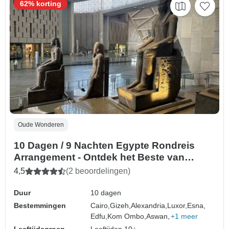
62% korting
Oude Wonderen
10 Dagen / 9 Nachten Egypte Rondreis
Arrangement - Ontdek het Beste van
Egypte
4,5
(2 beoordelingen)
Duur
10 dagen
Bestemmingen
Cairo,
Gizeh,
Alexandria,
Luxor,
Esna,
Edfu,
Kom Ombo,
Aswan,
+1 meer