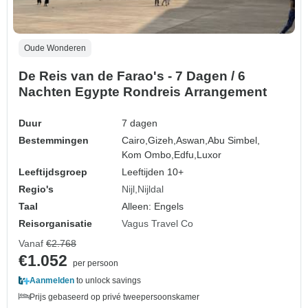
Oude Wonderen
De Reis van de Farao's - 7 Dagen / 6
Nachten Egypte Rondreis Arrangement
Duur
7 dagen
Bestemmingen
Cairo,
Gizeh,
Aswan,
Abu Simbel,
Kom Ombo,
Edfu,
Luxor
Leeftijdsgroep
Leeftijden 10+
Regio's
Nijl
Nijldal
Taal
Alleen: Engels
Reisorganisatie
Vagus Travel Co
Vanaf
€2.768
€1.052
per persoon
Aanmelden
to unlock savings
Prijs gebaseerd op privé tweepersoonskamer