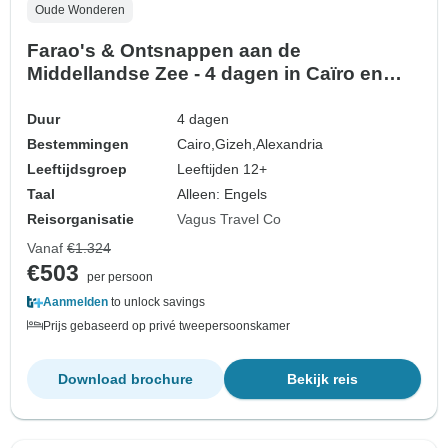
Oude Wonderen
Farao's & Ontsnappen aan de
Middellandse Zee - 4 dagen in Caïro en
Alexandrië
Duur
4 dagen
Bestemmingen
Cairo,
Gizeh,
Alexandria
Leeftijdsgroep
Leeftijden 12+
Taal
Alleen: Engels
Reisorganisatie
Vagus Travel Co
Vanaf
€1.324
€503
per persoon
Aanmelden
to unlock savings
Prijs gebaseerd op privé tweepersoonskamer
Download brochure
Bekijk reis