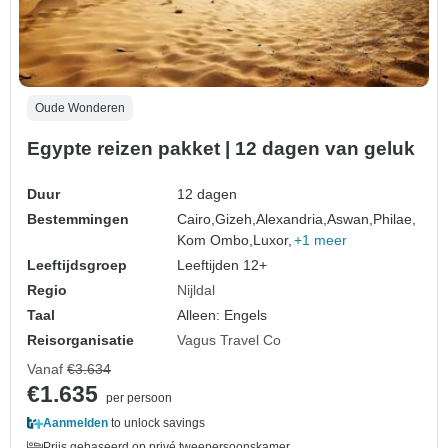
Oude Wonderen
Egypte reizen pakket | 12 dagen van geluk
Duur
12 dagen
Bestemmingen
Cairo,
Gizeh,
Alexandria,
Aswan,
Philae,
Kom Ombo,
Luxor,
+1 meer
Leeftijdsgroep
Leeftijden 12+
Regio
Nijldal
Taal
Alleen: Engels
Reisorganisatie
Vagus Travel Co
Vanaf
€3.634
€1.635
per persoon
Aanmelden
to unlock savings
Prijs gebaseerd op privé tweepersoonskamer