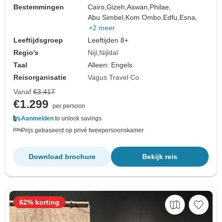
Bestemmingen
Cairo,
Gizeh,
Aswan,
Philae,
Abu Simbel,
Kom Ombo,
Edfu,
Esna,
+2 meer
Leeftijdsgroep
Leeftijden 8+
Regio's
Nijl
Nijldal
Taal
Alleen: Engels
Reisorganisatie
Vagus Travel Co
Vanaf
€3.417
€1.299
per persoon
Aanmelden
to unlock savings
Prijs gebaseerd op privé tweepersoonskamer
Download brochure
Bekijk reis
62% korting