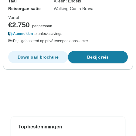
Taal
Alleen: Engels
Reisorganisatie
Walking Costa Brava
Vanaf
€2.750
per persoon
Aanmelden
to unlock savings
Prijs gebaseerd op privé tweepersoonskamer
Download brochure
Bekijk reis
Topbestemmingen