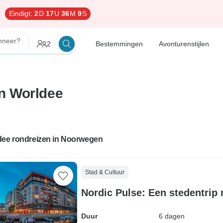
Eindigt:
2
D
17
U
36
M
8
S
neer?
2
Bestemmingen
Avonturenstijlen
n Worldee
dee rondreizen in Noorwegen
Stad & Cultuur
Nordic Pulse: Een stedentrip 
Duur
6 dagen