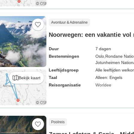
Avontuur & Adrenaline
Noorwegen: een vakantie vol
Duur
7 dagen
Bestemmingen
Oslo,
Rondane Natio
Jotunheimen Nationa
Leeftijdsgroep
Alle leeftijden welk
Taal
Alleen: Engels
Bekijk kaart
Reisorganisatie
Worldee
Poolreis