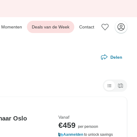
Momenten
Deals van de Week
Contact
Delen
Vanaf
naar Oslo
€459
per persoon
Aanmelden
to unlock savings