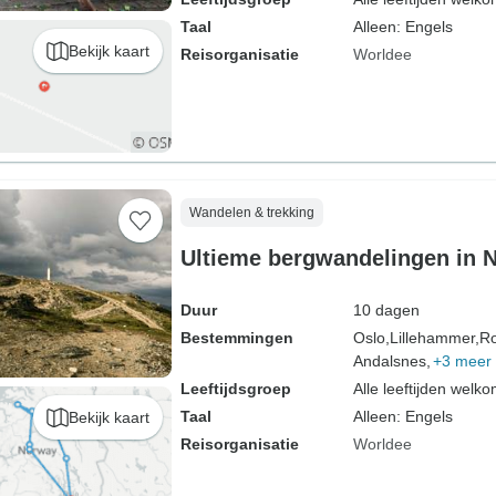
Taal
Alleen: Engels
Bekijk kaart
Reisorganisatie
Worldee
Wandelen & trekking
Ultieme bergwandelingen in
Duur
10 dagen
Bestemmingen
Oslo,
Lillehammer,
Ro
Andalsnes,
+3 meer
Leeftijdsgroep
Alle leeftijden welk
Taal
Alleen: Engels
Bekijk kaart
Reisorganisatie
Worldee