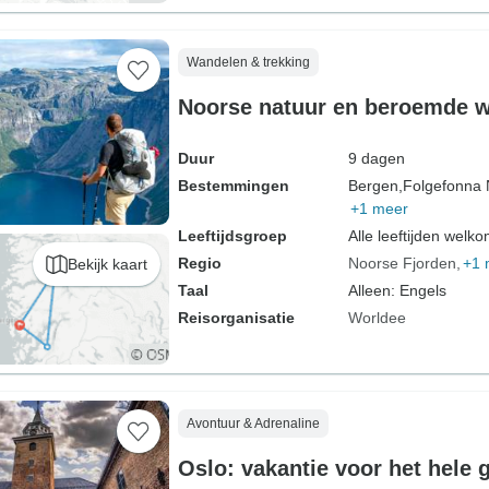
Wandelen & trekking
Noorse natuur en beroemde 
Duur
9 dagen
Bestemmingen
Bergen,
Folgefonna 
+1 meer
Leeftijdsgroep
Alle leeftijden welk
Regio
Noorse Fjorden
+1 
Bekijk kaart
Taal
Alleen: Engels
Reisorganisatie
Worldee
Avontuur & Adrenaline
Oslo: vakantie voor het hele 