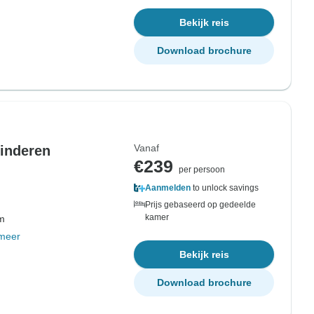
Bekijk reis
Download brochure
Vanaf
kinderen
€239
per persoon
Aanmelden
to unlock savings
Prijs gebaseerd op gedeelde
kamer
om
meer
Bekijk reis
Download brochure