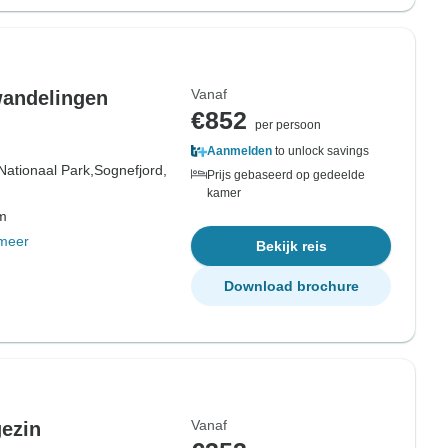
Vanaf
wandelingen
€852
per persoon
Aanmelden
to unlock savings
Nationaal Park,
Sognefjord,
Prijs gebaseerd op gedeelde
kamer
om
meer
Bekijk reis
Download brochure
Vanaf
gezin