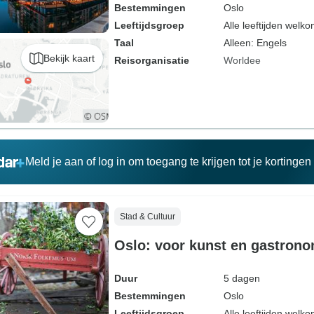
Bestemmingen
Oslo
Leeftijdsgroep
Alle leeftijden welk
Taal
Alleen: Engels
Bekijk kaart
Reisorganisatie
Worldee
Meld je aan of log in om toegang te krijgen tot je kortinge
Stad & Cultuur
Oslo: voor kunst en gastrono
Duur
5 dagen
Bestemmingen
Oslo
Leeftijdsgroep
Alle leeftijden welk