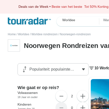
Deals van de Week
•
Beste van het beste
Tot 50% Korting
Worldee
Wan
Home
/
Worldee
/
Worldee rondreizen
/
Noorwegen-rondreizen
Noorwegen Rondreizen va
10 Worl
Wie gaat er op reis?
Volwassenen
2
18 Jaar en ouder
Kinderen
0
Jonger dan 18