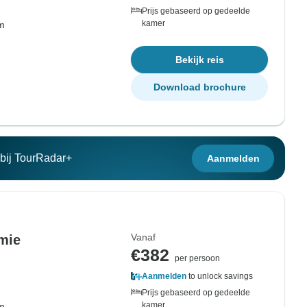
Prijs gebaseerd op gedeelde
kamer
om
Bekijk reis
Download brochure
n bij TourRadar+
Aanmelden
Vanaf
mie
€382
per persoon
Aanmelden
to unlock savings
Prijs gebaseerd op gedeelde
kamer
om