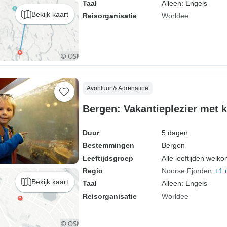
Taal
Alleen: Engels
Bekijk kaart
Reisorganisatie
Worldee
Avontuur & Adrenaline
Bergen: Vakantieplezier met 
Duur
5 dagen
Bestemmingen
Bergen
Leeftijdsgroep
Alle leeftijden welk
Regio
Noorse Fjorden
+1 
Bekijk kaart
Taal
Alleen: Engels
Reisorganisatie
Worldee