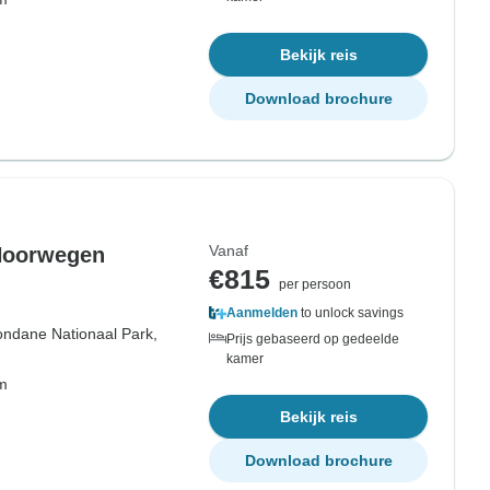
Bekijk reis
Download brochure
Vanaf
 Noorwegen
€815
per persoon
Aanmelden
to unlock savings
ndane Nationaal Park,
Prijs gebaseerd op gedeelde
kamer
om
Bekijk reis
Download brochure