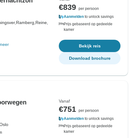
dernachtzon
€839
per persoon
Aanmelden
to unlock savings
ingsver,
Ramberg,
Reine,
Prijs gebaseerd op gedeelde
kamer
meer
Bekijk reis
Download brochure
Vanaf
Noorwegen
€751
per persoon
Aanmelden
to unlock savings
Oslo
Prijs gebaseerd op gedeelde
kamer
om