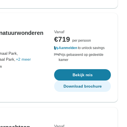
Vanaf
 natuurwonderen
€719
per persoon
Aanmelden
to unlock savings
naal Park,
Prijs gebaseerd op gedeelde
al Park,
+2 meer
kamer
om
Bekijk reis
Download brochure
Vanaf