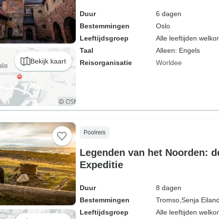
Duur
6 dagen
Bestemmingen
Oslo
Leeftijdsgroep
Alle leeftijden welk
Taal
Alleen: Engels
Bekijk kaart
Reisorganisatie
Worldee
Poolreis
Legenden van het Noorden: d
Expeditie
Duur
8 dagen
Bestemmingen
Tromso,
Senja Eiland
Leeftijdsgroep
Alle leeftijden welk