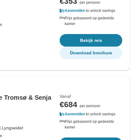
€353
per persoon
Aanmelden
to unlock savings
Prijs gebaseerd op gedeelde
kamer
om
Bekijk reis
Download brochure
Vanaf
e Tromsø & Senja
€684
per persoon
Aanmelden
to unlock savings
Prijs gebaseerd op gedeelde
kamer
,
Lyngseidet
om