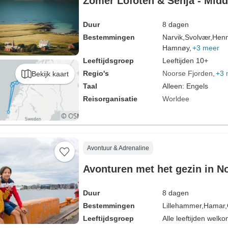
Zomer Lofoten & Senja - Mid
Duur
8 dagen
Bestemmingen
Narvik,
Svolvær,
Henn
Hamnøy,
+3 meer
Leeftijdsgroep
Leeftijden 10+
Regio's
Noorse Fjorden
+3 
Bekijk kaart
Taal
Alleen: Engels
Reisorganisatie
Worldee
Avontuur & Adrenaline
Avonturen met het gezin in 
Duur
8 dagen
Bestemmingen
Lillehammer,
Hamar,
Leeftijdsgroep
Alle leeftijden welk