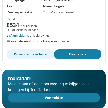
Leeftijdsgroep
Alle leeftijden welkom
Taal
Alleen: Engels
Reisorganisatie
Your Vietnam Travel
Vanaf
€534
per persoon
+€148 lokale betalingen
Aanmelden
to unlock savings
Prijs gebaseerd op privé tweepersoonskamer
Download brochure
Bekijk reis
Meld je aan of log in om toegang te krijgen tot je
kortingen bij TourRadar+
Aanmelden