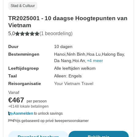
Stad & Cultuur
TR2025001 - 10 daagse Hoogtepunten van
Vietnam
5,0
(1 beoordeling)
Duur
10 dagen
Bestemmingen
Hanoi,
Ninh Binh,
Hoa Lu,
Halong Bay,
Da Nang,
Hoi An,
+4 meer
Leeftijdsgroep
Alle leeftijden welkom
Taal
Alleen: Engels
Reisorganisatie
Your Vietnam Travel
Vanaf
€467
per persoon
+€148 lokale betalingen
Aanmelden
to unlock savings
Prijs gebaseerd op privé tweepersoonskamer
Download brochure
Bekijk reis