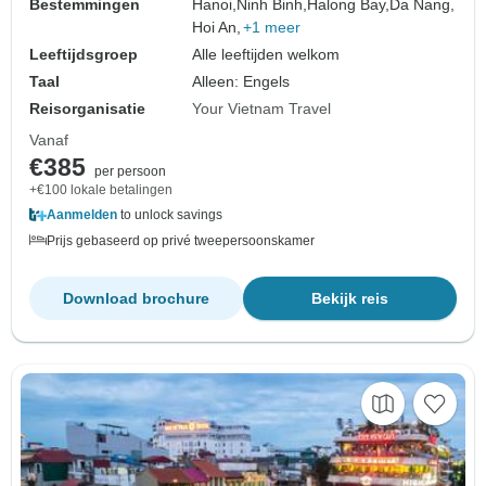
Bestemmingen
Hanoi,
Ninh Binh,
Halong Bay,
Da Nang,
Hoi An,
+1 meer
Leeftijdsgroep
Alle leeftijden welkom
Taal
Alleen: Engels
Reisorganisatie
Your Vietnam Travel
Vanaf
€385
per persoon
+€100 lokale betalingen
Aanmelden
to unlock savings
Prijs gebaseerd op privé tweepersoonskamer
Download brochure
Bekijk reis