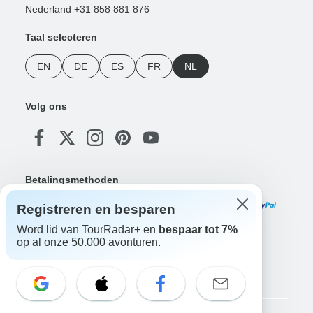
Nederland +31 858 881 876
Taal selecteren
EN
DE
ES
FR
NL
Volg ons
Betalingsmethoden
Registreren en besparen
Word lid van TourRadar+ en
bespaar tot 7%
op al onze 50.000 avonturen.
Download onze app