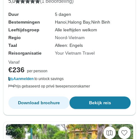
5,0
(1 beoordeling)
Duur
5 dagen
Bestemmingen
Hanoi,
Halong Bay,
Ninh Binh
Leeftijdsgroep
Alle leeftijden welkom
Regio
Noord-Vietnam
Taal
Alleen: Engels
Reisorganisatie
Your Vietnam Travel
Vanaf
€236
per persoon
Aanmelden
to unlock savings
Prijs gebaseerd op privé tweepersoonskamer
Download brochure
Bekijk reis