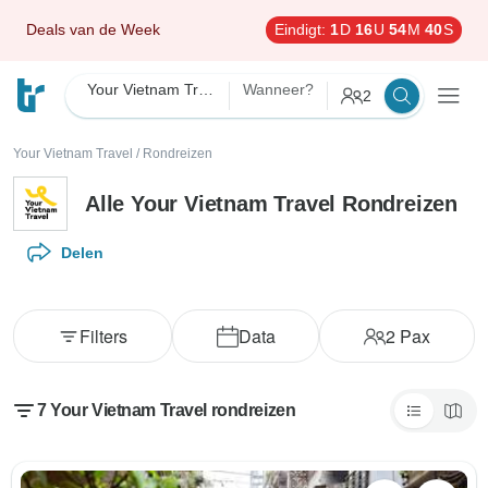
Deals van de Week
Eindigt:
1
D
16
U
54
M
39
S
Your Vietnam Travel
Wanneer?
2
Your Vietnam Travel
/
Rondreizen
Alle Your Vietnam Travel Rondreizen
Delen
Filters
Data
2
Pax
7 Your Vietnam Travel rondreizen