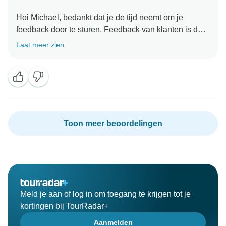
Hoi Michael, bedankt dat je de tijd neemt om je
feedback door te sturen. Feedback van klanten is de
beste manier om ervoor te zorgen dat we ons
Laat meer zien
Toon meer beoordelingen
Meld je aan of log in om toegang te krijgen tot je
kortingen bij TourRadar+
Aanmelden