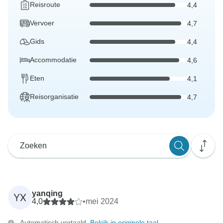
Reisroute
4,4
Vervoer
4,7
Gids
4,4
Accommodatie
4,6
Eten
4,1
Reisorganisatie
4,7
yanqing
YX
4,0
•
mei 2024
Automatisch vertaald.
Bekijk in originele taal