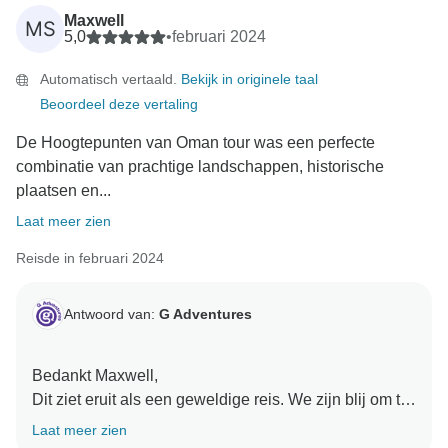
Maxwell
MS
5,0
•
februari 2024
Automatisch vertaald.
Bekijk in originele taal
Beoordeel deze vertaling
De Hoogtepunten van Oman tour was een perfecte
combinatie van prachtige landschappen, historische
plaatsen en...
Laat meer zien
Reisde in februari 2024
Antwoord van:
G Adventures
Bedankt Maxwell,
Dit ziet eruit als een geweldige reis. We zijn blij om te
horen dat je het zo naar je zin hebt gehad.
Laat meer zien