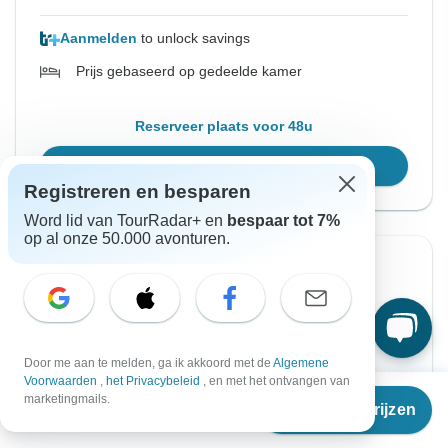
Aanmelden
to unlock savings
Prijs gebaseerd op gedeelde kamer
Reserveer plaats voor 48u
Kies deze reisdata
Registreren en besparen
Word lid van TourRadar+ en
bespaar tot 7%
op al onze 50.000 avonturen.
Directe bevestiging
-25%
Vanaf Zondag
Tot Zondag
6 dec. 2026
13 dec. 2026
Door me aan te melden, ga ik akkoord met de
Algemene
Engels
Voorwaarden
,
het Privacybeleid
, en met het ontvangen van
Vanaf
€2.549
Gegarandeerd vertrek
marketingmails.
Reisdata & prijzen
€
1.912
per persoon