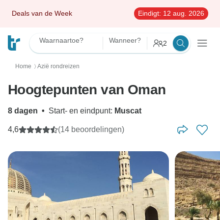
Deals van de Week
Eindigt:
12 aug. 2026
Waarnaartoe?
Wanneer?
2
Home
Azië rondreizen
〉
Hoogtepunten van Oman
8 dagen
•
Start- en eindpunt:
Muscat
4,6
(14 beoordelingen)