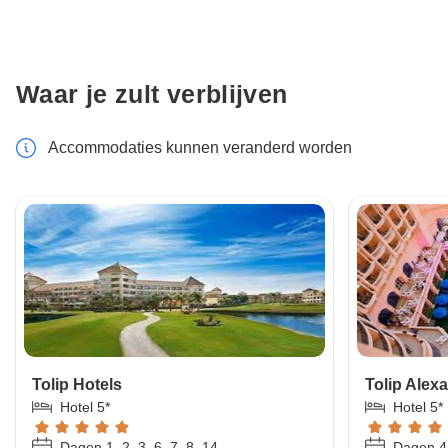
Waar je zult verblijven
Accommodaties kunnen veranderd worden
Tolip Hotels
Tolip Alex
Hotel 5*
Hotel 5*
Dagen 1, 2, 3, 6, 7, 8, 14
Dagen 4