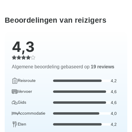
Beoordelingen van reizigers
4,3
Algemene beoordeling gebaseerd op
19 reviews
Reisroute
4,2
Vervoer
4,6
Gids
4,6
Accommodatie
4,0
Eten
4,2