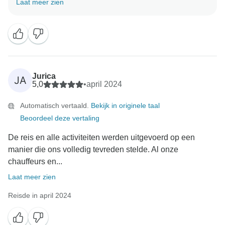
Laat meer zien
goed gemaakt en we zijn zo blij dat je een goede
ervaring met ons hebt gehad. We kijken ernaar uit om
je hier binnenkort weer te mogen verwelkomen
Oude Egypte Tours Team
Jurica
JA
5,0
•
april 2024
Automatisch vertaald.
Bekijk in originele taal
Beoordeel deze vertaling
De reis en alle activiteiten werden uitgevoerd op een
manier die ons volledig tevreden stelde. Al onze
chauffeurs en...
Laat meer zien
Reisde in april 2024