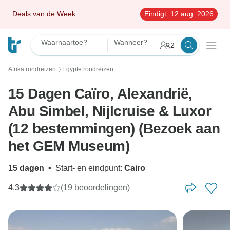
Deals van de Week
Eindigt:
12 aug. 2026
Waarnaartoe?
Wanneer?
2
Afrika rondreizen
Egypte rondreizen
〉
15 Dagen Caïro, Alexandrië,
Abu Simbel, Nijlcruise & Luxor
(12 bestemmingen) (Bezoek aan
het GEM Museum)
15 dagen
•
Start- en eindpunt:
Cairo
4,3
(19 beoordelingen)