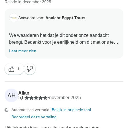
Reisde in december 2025
Antwoord van:
Ancient Egypt Tours
We waarderen het dat je dit onder onze aandacht
brengt. Bedankt voor je eerlijkheid om dit met ons te
delen. Het spijt ons dat je niet tevreden bent met je
Laat meer zien
ervaring. We nemen je feedback serieus en kijken
naar manieren om ervoor te zorgen dat dit niet meer
1
gebeurt.
Allan
AH
5,0
•
november 2025
Automatisch vertaald.
Bekijk in originele taal
Beoordeel deze vertaling
Uitstekende tour - zag alles wat we wilden zien -