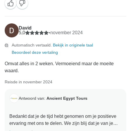
Vriendelijke Groeten
David
5,0
•
november 2024
Automatisch vertaald.
Bekijk in originele taal
Beoordeel deze vertaling
Omvat alles in 2 weken. Vermoeiend maar de moeite
waard.
Reisde in november 2024
Antwoord van:
Ancient Egypt Tours
Bedankt dat je de tijd hebt genomen om je positieve
ervaring met ons te delen. We zijn blij dat je van je
avontuur hebt genoten. Je feedback heeft onze dag