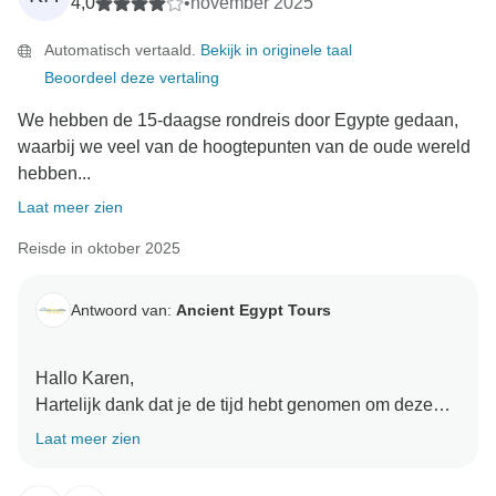
4,0
•
november 2025
Automatisch vertaald.
Bekijk in originele taal
Beoordeel deze vertaling
We hebben de 15-daagse rondreis door Egypte gedaan,
waarbij we veel van de hoogtepunten van de oude wereld
hebben...
Laat meer zien
Reisde in oktober 2025
Antwoord van:
Ancient Egypt Tours
Hallo Karen,
Hartelijk dank dat je de tijd hebt genomen om deze
mooie recensie te schrijven. Je woorden hebben ons
Laat meer zien
zo blij gemaakt. We hebben ook een geweldige tijd
met jullie gehad en hopen jullie snel weer te zien.