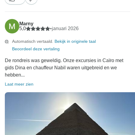
Marny
5,0
•
januari 2026
Automatisch vertaald.
Bekijk in originele taal
Beoordeel deze vertaling
De rondreis was geweldig. Onze excursies in Caïro met
gids Dina en chauffeur Nabil waren uitgebreid en we
hebben...
Laat meer zien