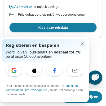
Aanmelden
to unlock savings
Prijs gebaseerd op privé tweepersoonskamer
Kies deze reisdata
Registreren en besparen
Word lid van TourRadar+ en
bespaar tot 7%
Vanaf Woensdag
Tot Woensdag
op al onze 50.000 avonturen.
12 aug. 2026
26 aug. 2026
Engels
+8 meer
€1.817
Vanaf:
per persoon
Door me aan te melden, ga ik akkoord met de
Algemene
Voorwaarden
,
het Privacybeleid
, en met het ontvangen van
Vanaf
Aanmelden
to unlock savings
marketingmails.
Reisdata & prijzen
€
1.817
per persoon
Prijs gebaseerd op privé tweepersoonskamer