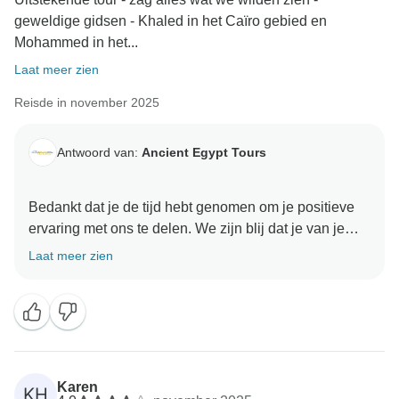
geweldige gidsen - Khaled in het Caïro gebied en
Mohammed in het...
Laat meer zien
Reisde in november 2025
Antwoord van:
Ancient Egypt Tours
Bedankt dat je de tijd hebt genomen om je positieve
ervaring met ons te delen. We zijn blij dat je van je
avontuur hebt genoten. Je feedback heeft onze dag
Laat meer zien
goed gemaakt en we zijn zo blij dat je een goede
ervaring met ons hebt gehad. We kijken ernaar uit om
je hier binnenkort weer te verwelkomen Ancient Egypt
Karen
KH