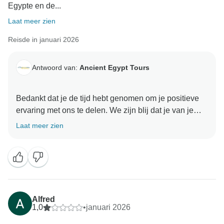
Egypte en de...
Laat meer zien
Reisde in januari 2026
Antwoord van:
Ancient Egypt Tours
Bedankt dat je de tijd hebt genomen om je positieve
ervaring met ons te delen. We zijn blij dat je van je
avontuur hebt genoten. Je feedback heeft onze dag
Laat meer zien
goed gemaakt en we zijn zo blij dat je een goede
ervaring met ons hebt gehad. We kijken ernaar uit om
je hier binnenkort weer te mogen verwelkomen
Oude Egypte Tours Team
Alfred
1,0
•
januari 2026