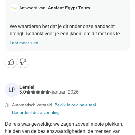
Antwoord van:
Ancient Egypt Tours
We waarderen het dat je dit onder onze aandacht
brengt. Bedankt voor je eerlijkheid om dit met ons te
delen. Het spijt ons dat je niet tevreden bent met je
Laat meer zien
ervaring. We nemen je feedback serieus en bekijken
manieren om ervoor te zorgen dat dit niet meer
Lemiel
LP
5,0
•
januari 2026
Automatisch vertaald.
Bekijk in originele taal
Beoordeel deze vertaling
De reis was geweldig; we zagen zoveel mooie plekken,
hielden van de bezienswaardigheden, de mensen van