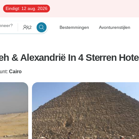
Eindigt:
12 aug. 2026
neer?
2
Bestemmingen
Avonturenstijlen
zeh & Alexandrië In 4 Sterren H
punt:
Cairo