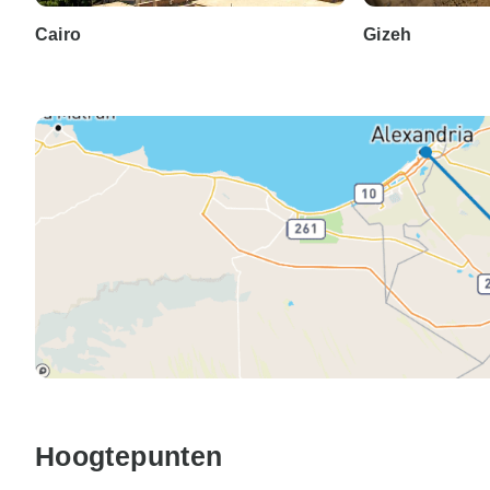
Cairo
Gizeh
Hoogtepunten