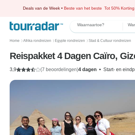
Deals van de Week
•
Beste van het beste
Tot 50% Korting
Waarnaartoe?
Wan
Home
Afrika rondreizen
Egypte rondreizen
Stad & Cultuur rondreizen
〉
〉
〉
Reispakket 4 Dagen Caïro, Gi
3,9
(7 beoordelingen)
4 dagen
•
Start- en eind