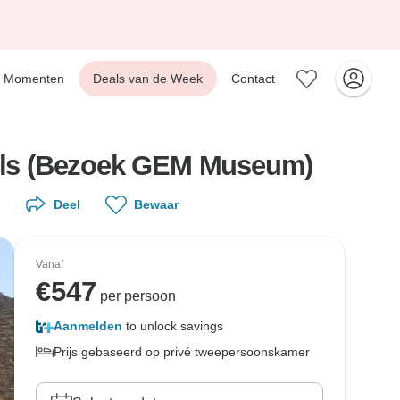
Momenten
Deals van de Week
Contact
otels (Bezoek GEM Museum)
Deel
Bewaar
Vanaf
€
547
per persoon
Aanmelden
to unlock savings
Prijs gebaseerd op privé tweepersoonskamer