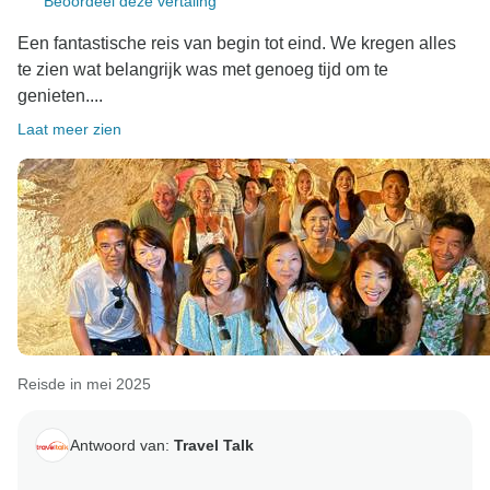
Beoordeel deze vertaling
service bieden tijdens de hele reis. Het is ook
geweldig om te weten dat je hebt genoten van de
Een fantastische reis van begin tot eind. We kregen alles
verscheidenheid aan accommodaties en het
te zien wat belangrijk was met genoeg tijd om te
gezelschap van je medereizigers. We zijn blij dat
genieten....
deze ervaring de juiste keuze bleek te zijn voor jouw
Laat meer zien
avontuur en hopen je in de toekomst op een andere
rondreis te mogen verwelkomen. Het allerbeste,
Reisde in mei 2025
Antwoord van:
Travel Talk