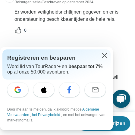
Reisorganisatie
•
Geschreven op december 2024
Er worden veiligheidsrichtlijnen gegeven en er is
ondersteuning beschikbaar tijdens de hele reis.
0
Registreren en besparen
Yasmin
Y
Word lid van TourRadar+ en
bespaar tot 7%
Gevraagd op 11 oktober 2024
op al onze 50.000 avonturen.
Wat moet ik doen als ik een nacht aan mijn verblijf wil
toevoegen?
Accommodatie
Travel Talk
Reisorganisatie
•
Geschreven op oktober 2024
Door me aan te melden, ga ik akkoord met de
Algemene
Voorwaarden
,
het Privacybeleid
, en met het ontvangen van
Je kunt een nacht aan je verblijf toevoegen door met
Vanaf
€4.466
marketingmails.
Reisdata & prijzen
de operator te overleggen om de beschikbaarheid te
€
2.680
per persoon
garanderen en de logistiek te bevestigen.