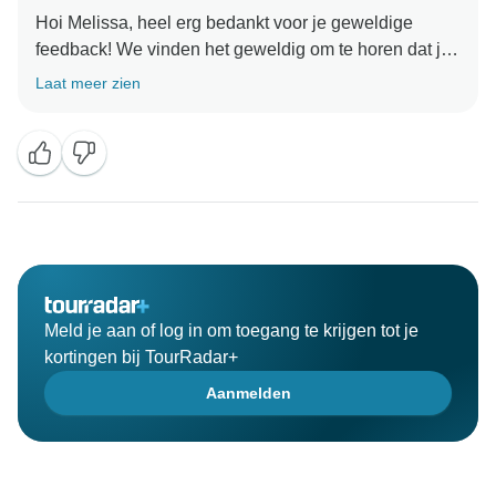
Hoi Melissa, heel erg bedankt voor je geweldige
feedback! We vinden het geweldig om te horen dat je
van elk onderdeel van de reis hebt genoten en de
Laat meer zien
inspanningen van Mustafa, onze gidsen en chauffeurs
hebt gewaardeerd. Het is geweldig om te weten dat
de guletreis en de prachtige zwemplekken zo'n
positieve indruk hebben achtergelaten. We hopen je
snel weer op een onvergetelijke reis te mogen
verwelkomen! Het allerbeste, Travel Talk Team
Meld je aan of log in om toegang te krijgen tot je
kortingen bij TourRadar+
Aanmelden