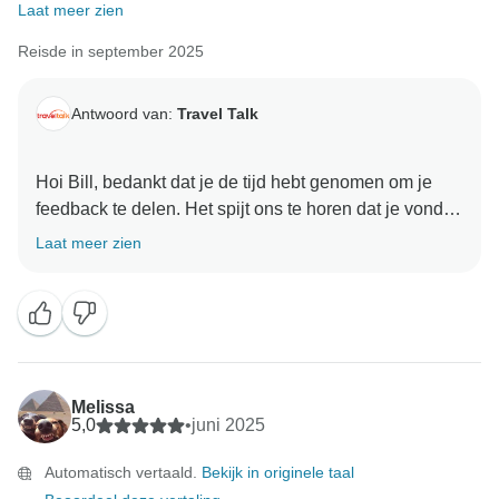
Laat meer zien
Reisde in september 2025
Antwoord van:
Travel Talk
Hoi Bill, bedankt dat je de tijd hebt genomen om je
feedback te delen. Het spijt ons te horen dat je vond
dat de informatie voorafgaand aan de reis duidelijker
Laat meer zien
had kunnen zijn. Ons team werkt voortdurend aan het
verbeteren van de communicatie voorafgaand aan
elke reis om ervoor te zorgen dat alle reizigers zich
volledig voorbereid voelen. Dat gezegd hebbende,
zijn we erg blij om te horen dat jullie gidsen, crew en
chauffeurs zo'n positieve indruk hebben gemaakt en
Melissa
jullie hebben geholpen om het meeste uit jullie tijd in
5,0
•
juni 2025
Turkije te halen. Ze zijn er trots op dat ze lokaal
Automatisch vertaald.
Bekijk in originele taal
inzicht, een soepele coördinatie en uitzonderlijke