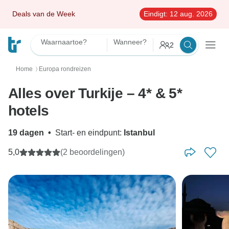
Deals van de Week
Eindigt:
12 aug. 2026
Waarnaartoe?
Wanneer?
2
Home
Europa rondreizen
〉
Alles over Turkije – 4* & 5*
hotels
19 dagen
•
Start- en eindpunt:
Istanbul
5,0
(2 beoordelingen)