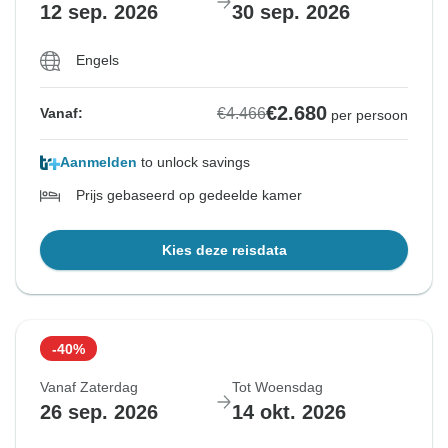
12 sep. 2026
30 sep. 2026
Engels
Bekijk vergelijkbare rondreizen voor deze data
€2.680
€4.466
Vanaf:
per persoon
Aanmelden
to unlock savings
Prijs gebaseerd op gedeelde kamer
Kies deze reisdata
-40%
Vanaf Zaterdag
Tot Woensdag
26 sep. 2026
14 okt. 2026