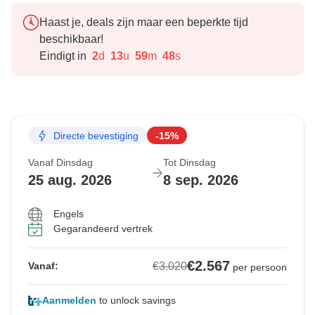
Haast je, deals zijn maar een beperkte tijd
beschikbaar!
Eindigt in
2
d
13
u
59
m
47
s
Directe bevestiging
-15%
Vanaf Dinsdag
Tot Dinsdag
25 aug. 2026
8 sep. 2026
Engels
Gegarandeerd vertrek
€2.567
€3.020
Vanaf:
per persoon
Aanmelden
to unlock savings