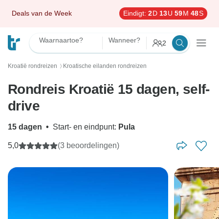
Deals van de Week
Eindigt:
2
D
13
U
59
M
47
S
Waarnaartoe?
Wanneer?
2
Kroatië rondreizen
Kroatische eilanden rondreizen
〉
Rondreis Kroatië 15 dagen, self-
drive
15 dagen
•
Start- en eindpunt:
Pula
5,0
(3 beoordelingen)