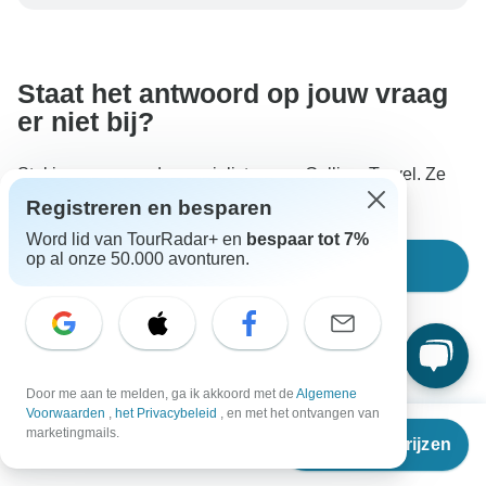
dat uw boeking in Oostenrijk wordt verwerkt, moet u
nooit geld overmaken of communiceren buiten de
TourRadar-website of -app.
Staat het antwoord op jouw vraag
er niet bij?
Stel je vraag aan de specialisten van Gulliver Travel. Ze
antwoorden in de regel binnen 8 uur.
Registreren en besparen
Word lid van TourRadar+ en
bespaar tot 7%
op al onze 50.000 avonturen.
Stel een vraag
Door me aan te melden, ga ik akkoord met de
Algemene
Voorwaarden
,
het Privacybeleid
, en met het ontvangen van
Vanaf
€2.028
marketingmails.
Goed om te weten
Reisdata & prijzen
€
1.724
per persoon
Rondreis-ID: 207046