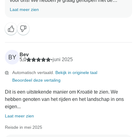
voor ons! We hebben je graag geholpen met de
boeking en je reis naar Kroatië, en we helpen je graag
Laat meer zien
weer als je besluit om nog eens naar Kroatië te gaan!
Bev
BY
5,0
•
juni 2025
Automatisch vertaald.
Bekijk in originele taal
Beoordeel deze vertaling
Dit is een uitstekende manier om Kroatië te zien. We
hebben genoten van het rijden en het landschap in ons
eigen...
Laat meer zien
Reisde in mei 2025