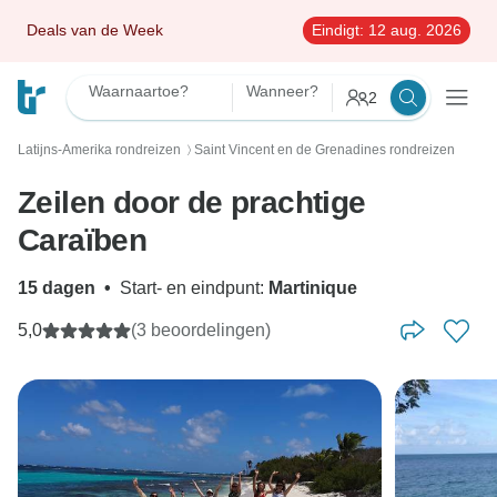
Deals van de Week
Eindigt:
12 aug. 2026
Waarnaartoe?
Wanneer?
2
Latijns-Amerika rondreizen
Saint Vincent en de Grenadines rondreizen
〉
Zeilen door de prachtige
Caraïben
15 dagen
•
Start- en eindpunt:
Martinique
5,0
(3 beoordelingen)