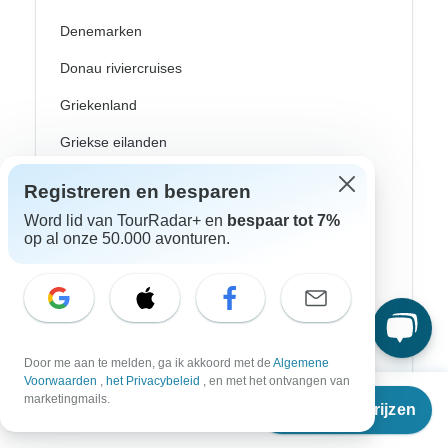
Denemarken
Donau riviercruises
Griekenland
Griekse eilanden
Groot-Brittannië
Registreren en besparen
Ijsland
Word lid van TourRadar+ en
bespaar tot 7%
op al onze 50.000 avonturen.
Ierland
Italië
Kroatië
Door me aan te melden, ga ik akkoord met de
Algemene
Noorwegen
Voorwaarden
,
het Privacybeleid
, en met het ontvangen van
Vanaf
Oost-Europa
marketingmails.
Reisdata & prijzen
€
4.275
per persoon
Portugal