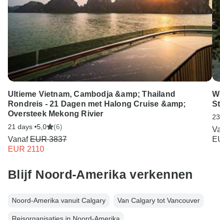
Ultieme Vietnam, Cambodja &amp; Thailand
W
Rondreis - 21 Dagen met Halong Cruise &amp;
S
Oversteek Mekong Rivier
23
21 days •
5,0
(6)
V
Vanaf
EUR 3837
E
EUR 2110
Blijf Noord-Amerika verkennen
Noord-Amerika vanuit Calgary
Van Calgary tot Vancouver
Reisorganisaties in Noord-Amerika