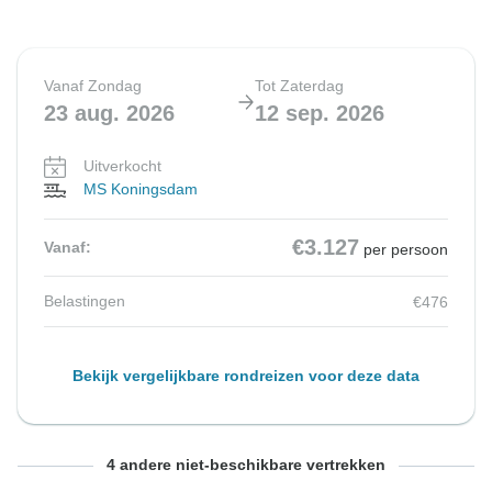
Vanaf Zondag
Tot Zaterdag
23 aug. 2026
12 sep. 2026
Uitverkocht
MS Koningsdam
€3.127
Vanaf:
per persoon
Belastingen
€476
Bekijk vergelijkbare rondreizen voor deze data
Vanaf Zondag
Vanaf Dinsdag
Vanaf Zondag
Vanaf Zondag
Tot Zaterdag
Tot Maandag
Tot Zaterdag
Tot Zaterdag
4 andere niet-beschikbare vertrekken
23 aug. 2026
25 aug. 2026
6 sep. 2026
6 sep. 2026
5 sep. 2026
7 sep. 2026
19 sep. 2026
26 sep. 2026