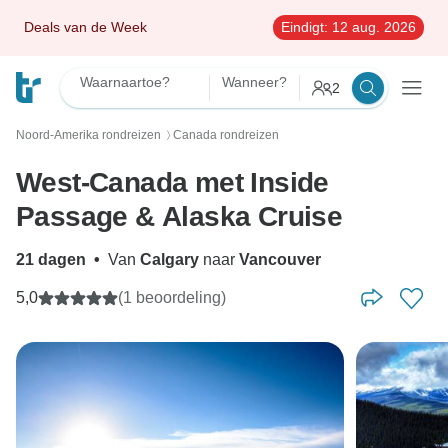
Deals van de Week
Eindigt:
12 aug. 2026
Waarnaartoe?
Wanneer?
2
Noord-Amerika rondreizen
Canada rondreizen
〉
West-Canada met Inside
Passage & Alaska Cruise
21 dagen
•
Van
Calgary
naar
Vancouver
5,0
(1 beoordeling)