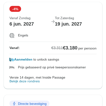
-4%
Uitverkocht
Uitverkocht
Uitverkocht
Uitverkocht
MS Koningsdam
Vanaf Zondag
Tot Zaterdag
€3.127
€3.152
€3.127
6 jun. 2027
19 jun. 2027
Vanaf:
Vanaf:
Vanaf:
per persoon
per persoon
per persoon
€3.127
Vanaf:
per persoon
Engels
Belastingen
€472
Bekijk vergelijkbare rondreizen voor deze data
Bekijk vergelijkbare rondreizen voor deze data
€3.180
€3.311
Vanaf:
per persoon
Aanmelden
to unlock savings
Prijs gebaseerd op privé tweepersoonskamer
Versie 14 dagen, met Inside Passage
Bekijk deze rondreis
Directe bevestiging