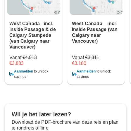
West-Canada - incl.
West-Canada – incl.
Inside Passage & de
Inside Passage (van
Calgary Stampede
Calgary naar
(van Calgary naar
Vancouver)
Vancouver)
Vanaf
€4.013
Vanaf
€3.311
€3.883
€3.180
Aanmelden
to unlock
Aanmelden
to unlock
savings
savings
Wil je het later lezen?
Download de PDF-brochure van deze reis en plan
je rondreis offline