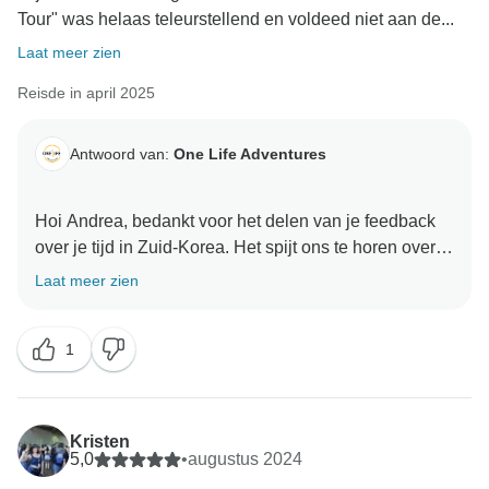
Tour" was helaas teleurstellend en voldeed niet aan de...
Laat meer zien
Reisde in april 2025
Antwoord van:
One Life Adventures
Hoi Andrea, bedankt voor het delen van je feedback
over je tijd in Zuid-Korea. Het spijt ons te horen over
alle verwarring tijdens de tour. Onze Essentials tour is
Laat meer zien
een uitgeklede versie van onze Classic tour die een
aantal van de belangrijkste activiteiten die onze
1
Classic tour biedt niet bevat - ons doel was om met
deze stijl van tour tegemoet te komen aan een lager
budget en meer vrijheid om te verkennen zoals elke
reiziger dat wil - dit is de reden waarom sommige
Kristen
activiteiten voor anderen in de tour zijn voorzien, maar
5,0
•
augustus 2024
niet voor jezelf. We verontschuldigen ons voor