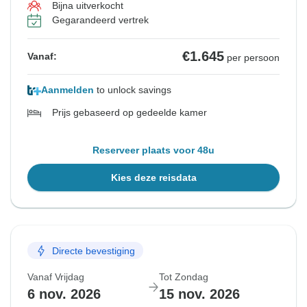
Bekijk vergelijkbare rondreizen voor deze data
Bekijk vergelijkbare rondreizen voor deze data
Bekijk vergelijkbare rondreizen voor deze data
Bijna uitverkocht
Gegarandeerd vertrek
€1.645
Vanaf:
per persoon
Aanmelden
to unlock savings
Prijs gebaseerd op gedeelde kamer
Reserveer plaats voor 48u
Kies deze reisdata
Directe bevestiging
Vanaf Vrijdag
Tot Zondag
6 nov. 2026
15 nov. 2026