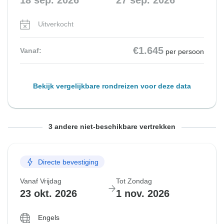
18 sep. 2026
27 sep. 2026
Uitverkocht
€1.645
Vanaf:
per persoon
Bekijk vergelijkbare rondreizen voor deze data
Vanaf Vrijdag
Vanaf Vrijdag
Vanaf Vrijdag
Tot Zondag
Tot Zondag
Tot Zondag
3 andere niet-beschikbare vertrekken
25 sep. 2026
2 okt. 2026
9 okt. 2026
4 okt. 2026
11 okt. 2026
18 okt. 2026
Directe bevestiging
Uitverkocht
Uitverkocht
Uitverkocht
Vanaf Vrijdag
Tot Zondag
€1.645
€1.645
€1.645
Vanaf:
Vanaf:
Vanaf:
per persoon
per persoon
per persoon
23 okt. 2026
1 nov. 2026
Engels