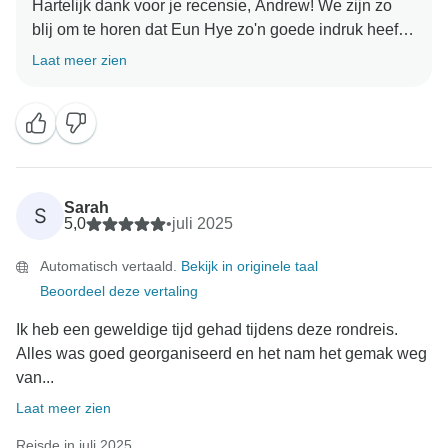
Hartelijk dank voor je recensie, Andrew! We zijn zo
blij om te horen dat Eun Hye zo'n goede indruk heeft
gemaakt, ze is echt ongelooflijk. Het was een
Laat meer zien
genoegen om je bij ons te hebben en we hopen je
Sarah
S
5,0
•
juli 2025
Automatisch vertaald.
Bekijk in originele taal
Beoordeel deze vertaling
Ik heb een geweldige tijd gehad tijdens deze rondreis.
Alles was goed georganiseerd en het nam het gemak weg
van...
Laat meer zien
Reisde in juli 2025