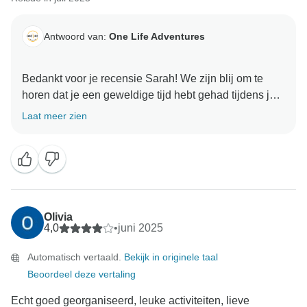
Antwoord van:
One Life Adventures
Bedankt voor je recensie Sarah! We zijn blij om te
horen dat je een geweldige tijd hebt gehad tijdens je
rondreis in Zuid-Korea met Priya - we weten dat ze blij
Laat meer zien
zal zijn om te weten dat ze een hoogtepunt van je reis
was. We zijn blij dat ze je ook heeft kunnen helpen bij
het vinden van heerlijk vegetarisch eten onderweg.
Olivia
4,0
•
juni 2025
Automatisch vertaald.
Bekijk in originele taal
Beoordeel deze vertaling
Echt goed georganiseerd, leuke activiteiten, lieve