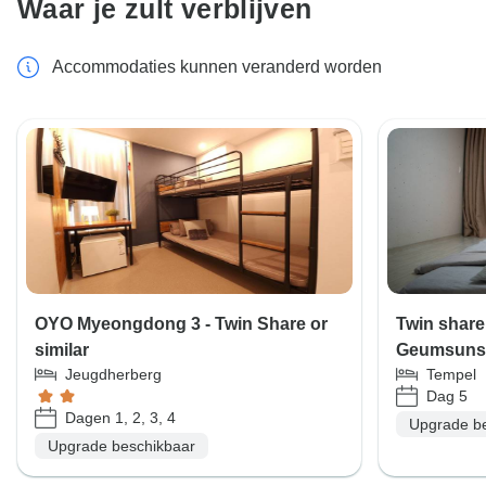
Waar je zult verblijven
Accommodaties kunnen veranderd worden
OYO Myeongdong 3 - Twin Share or
Twin share 
similar
Geumsunsa 
Jeugdherberg
Tempel
Dag 5
Dagen 1, 2, 3, 4
Upgrade b
Upgrade beschikbaar