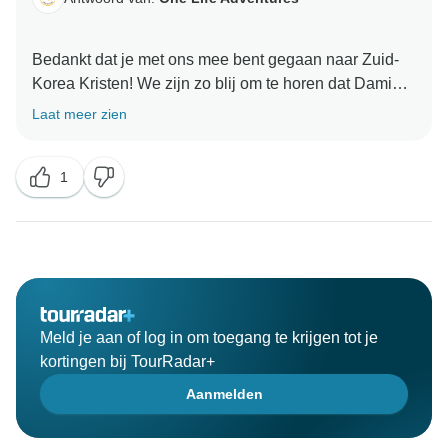
echt dat je een aantal geweldige herinneringen hebt
Bedankt dat je met ons mee bent gegaan naar Zuid-
Korea Kristen! We zijn zo blij om te horen dat Damien
in staat was om informatie en suggesties te geven die
Laat meer zien
1
Meld je aan of log in om toegang te krijgen tot je
kortingen bij TourRadar+
Aanmelden