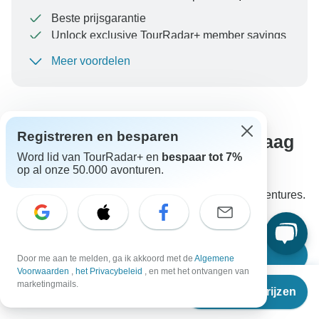
Beste prijsgarantie
Unlock exclusive TourRadar+ member savings
Meer voordelen
Om uw betaling te beschermen en ervoor te zorgen
dat uw boeking in Oostenrijk wordt verwerkt, moet u
nooit geld overmaken of communiceren buiten de
TourRadar-website of -app.
Registreren en besparen
Staat het antwoord op jouw vraag
er niet bij?
Word lid van TourRadar+ en
bespaar tot 7%
op al onze 50.000 avonturen.
Stel je vraag aan de specialisten van One Life Adventures.
Ze antwoorden in de regel binnen 1 dag.
Stel een vraag
Door me aan te melden, ga ik akkoord met de
Algemene
Voorwaarden
,
het Privacybeleid
, en met het ontvangen van
Vanaf
marketingmails.
Reisdata & prijzen
€
1.645
per persoon