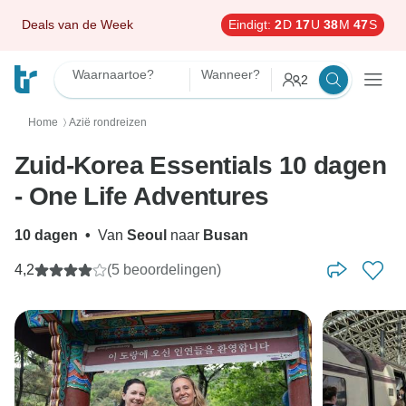
Deals van de Week
Eindigt:
2
D
17
U
38
M
45
S
Waarnaartoe?
Wanneer?
2
Home
Azië rondreizen
〉
Zuid-Korea Essentials 10 dagen
- One Life Adventures
10 dagen
•
Van
Seoul
naar
Busan
4,2
(5 beoordelingen)