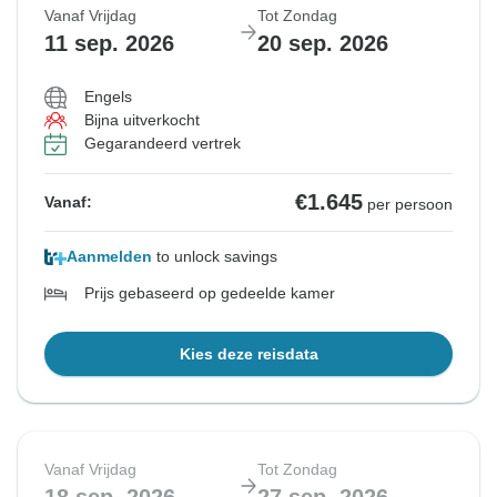
Vanaf Vrijdag
Tot Zondag
Uitverkocht
11 sep. 2026
20 sep. 2026
€1.645
Vanaf:
per persoon
Engels
Bijna uitverkocht
Gegarandeerd vertrek
Bekijk vergelijkbare rondreizen voor deze data
€1.645
Vanaf:
per persoon
Aanmelden
to unlock savings
Prijs gebaseerd op gedeelde kamer
Kies deze reisdata
Vanaf Vrijdag
Tot Zondag