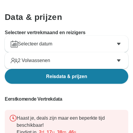
Data & prijzen
Selecteer vertrekmaand en reizigers
Selecteer datum
2
Volwassenen
Reisdata & prijzen
Eerstkomende Vertrekdata
Haast je, deals zijn maar een beperkte tijd
beschikbaar!
Eindigt in
2
d
17
u
38
m
45
s