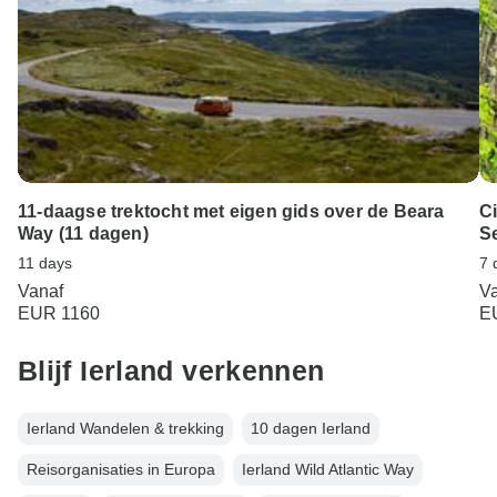
11-daagse trektocht met eigen gids over de Beara
Ci
Way (11 dagen)
Se
11 days
7 
Vanaf
V
EUR 1160
E
Blijf Ierland verkennen
Ierland Wandelen & trekking
10 dagen Ierland
Reisorganisaties in Europa
Ierland Wild Atlantic Way