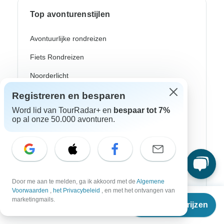
Top avonturenstijlen
Avontuurlijke rondreizen
Fiets Rondreizen
Noorderlicht
Riviercruises
Registreren en besparen
Word lid van TourRadar+ en
bespaar tot 7%
Afrika Safari
op al onze 50.000 avonturen.
Wandeltochten
Culturele Rondreizen
Bus Rondreizen
Door me aan te melden, ga ik akkoord met de
Algemene
Trein / Spoor Reizen
Voorwaarden
,
het Privacybeleid
, en met het ontvangen van
Vanaf
marketingmails.
Reisdata & prijzen
Strand Rondreizen
€
1.265
per persoon
Familie Rondreizen