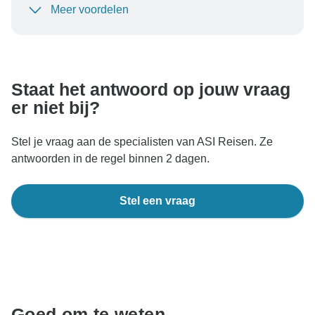
Meer voordelen
Om uw betaling te beschermen en ervoor te zorgen
dat uw boeking in Oostenrijk wordt verwerkt, moet u
nooit geld overmaken of communiceren buiten de
TourRadar-website of -app.
Staat het antwoord op jouw vraag
er niet bij?
Stel je vraag aan de specialisten van ASI Reisen. Ze
antwoorden in de regel binnen 2 dagen.
Stel een vraag
Goed om te weten