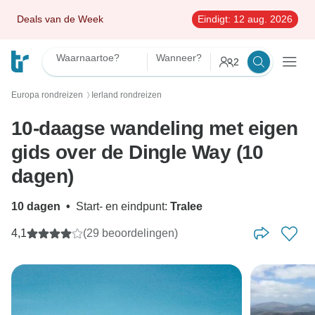
Deals van de Week
Eindigt:
12 aug. 2026
Waarnaartoe?
Wanneer?
2
Europa rondreizen
Ierland rondreizen
〉
10-daagse wandeling met eigen
gids over de Dingle Way (10
dagen)
10 dagen
•
Start- en eindpunt:
Tralee
4,1
(29 beoordelingen)