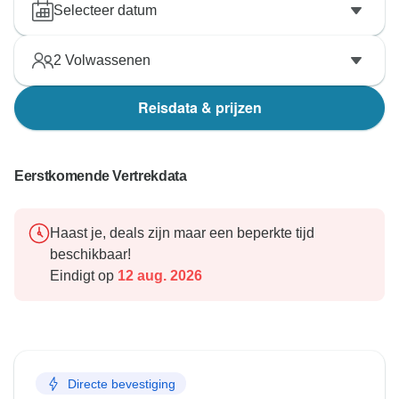
we zouden vereerd zijn je in de toekomst weer te
Selecteer datum
mogen verwelkomen voor een andere ervaring in
Egypte.
2
Volwassenen
Hartelijke groeten,
Reisdata & prijzen
Waleed
Eerstkomende Vertrekdata
Haast je, deals zijn maar een beperkte tijd
beschikbaar!
Eindigt op
12 aug. 2026
Directe bevestiging