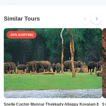
brengt GEEN extra kosten in rekening voor het gebruik van
een van deze betaalmethoden.
Similar Tours
-50% KORTING
Snelle Cochin Munnar Thekkady Alleppy Kovalam 8
5