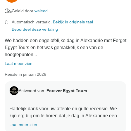
trots op zijn passie voor de Egyptische geschiedenis
Geleid door
waleed
en zijn toewijding om deze op een boeiende en
betekenisvolle manier te delen, en uw vriendelijke
Automatisch vertaald.
Bekijk in originele taal
woorden zijn een grote erkenning voor zijn
Beoordeel deze vertaling
inspanningen.
We hadden een ongelofelijke dag in Alexandrië met Forget
We zijn ook blij dat je van elke bestemming hebt
Egypt Tours en het was gemakkelijk een van de
genoten - van de adembenemende piramides van
hoogtepunten...
Gizeh en de historische wonderen van Saqqara en
Laat meer zien
Memphis, tot de prachtige charme van de kust en de
Reisde in januari 2026
rijke cultuur van Alexandrië. Het is geweldig om te
horen dat elke site tot leven kwam en gedenkwaardig
aanvoelde dankzij de verhalen en begeleiding.
Antwoord van:
Forever Egypt Tours
Jullie waardering voor ons vervoer, de organisatie en
Hartelijk dank voor uw attente en gulle recensie. We
communicatie betekent echt veel voor ons. We
zijn erg blij om te horen dat je dag in Alexandrië een
streven er altijd naar om onze gasten een vlotte,
van de hoogtepunten was van je reis naar Egypte.
hoogwaardige en persoonlijke ervaring te bieden.
Laat meer zien