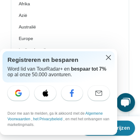
Afrika
Azië
Australië
Europe
Latijns-Amerika
Registreren en besparen
Egypte
Word lid van TourRadar+ en
bespaar tot 7%
Marokko
op al onze 50.000 avonturen.
Zuid-Afrika
Bali
China
Door me aan te melden, ga ik akkoord met de
Algemene
Voorwaarden
,
het Privacybeleid
, en met het ontvangen van
Filippijnen
Vanaf
marketingmails.
Reisdata & prijzen
€
152
per persoon
India