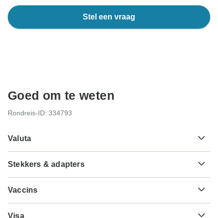
Stel een vraag
Goed om te weten
Rondreis-ID: 334793
Valuta
Stekkers & adapters
£
Egyptische pond
Egypte
Vaccins
Dit zijn slechts indicaties, dus bezoek je arts voordat je op
Visa
reis gaat om 100% zeker te zijn.