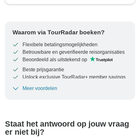
Waarom via TourRadar boeken?
Flexibele betalingsmogelijkheden
Betrouwbare en geverifieerde reisorganisaties
Beoordeeld als uitstekend op
Beste prijsgarantie
Unlock exclusive TourRadar+ member savings
Meer voordelen
Om uw betaling te beschermen en ervoor te zorgen
dat uw boeking in Oostenrijk wordt verwerkt, moet u
nooit geld overmaken of communiceren buiten de
TourRadar-website of -app.
Staat het antwoord op jouw vraag
er niet bij?