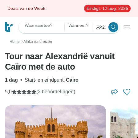
Deals van de Week
Eindigt:
12 aug. 2026
Waarnaartoe?
Wanneer?
2
Home
Afrika rondreizen
〉
Tour naar Alexandrië vanuit
Caïro met de auto
1 dag
•
Start- en eindpunt:
Cairo
5,0
(2 beoordelingen)