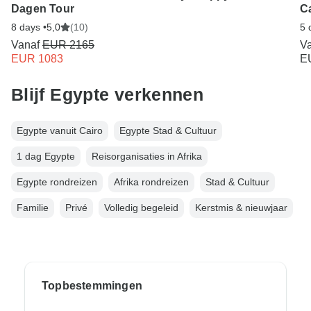
Dagen Tour
C
8 days •
5,0
(10)
5 
Vanaf
EUR 2165
V
EUR 1083
E
Blijf Egypte verkennen
Egypte vanuit Cairo
Egypte Stad & Cultuur
1 dag Egypte
Reisorganisaties in Afrika
Egypte rondreizen
Afrika rondreizen
Stad & Cultuur
Familie
Privé
Volledig begeleid
Kerstmis & nieuwjaar
Topbestemmingen