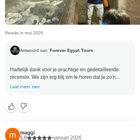
Reisde in mei 2026
Antwoord van:
Forever Egypt Tours
Hartelijk dank voor je prachtige en gedetailleerde
recensie. We zijn erg blij om te horen dat je zo'n
geweldige ervaring hebt gehad met Forever Egypt
Laat meer zien
Tours bij de piramides, Saqqara, Memphis en
Alexandrië.
Het betekent veel voor ons dat je elke tour van begin
tot eind goed georganiseerd, comfortabel en stressvrij
vond. We zijn vooral blij om te weten dat Waleed zo'n
maggi
sterke indruk op je reis heeft gemaakt. We zijn erg
5,0
•
januari 2026