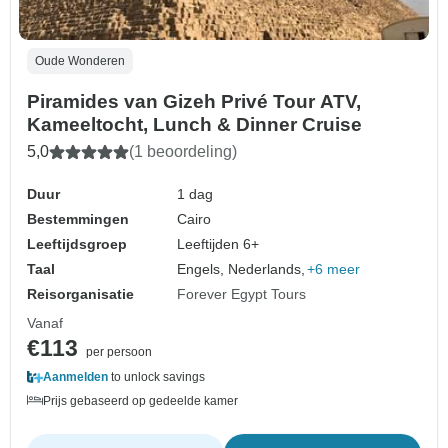
Oude Wonderen
Piramides van Gizeh Privé Tour ATV,
Kameeltocht, Lunch & Dinner Cruise
5,0
(1 beoordeling)
Duur
1 dag
Bestemmingen
Cairo
Leeftijdsgroep
Leeftijden 6+
Taal
Engels, Nederlands,
+6 meer
Reisorganisatie
Forever Egypt Tours
Vanaf
€113
per persoon
Aanmelden
to unlock savings
Prijs gebaseerd op gedeelde kamer