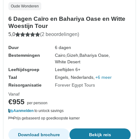
Oude Wonderen
6 Dagen Caïro en Bahariya Oase en Witte
Woestijn Tour
5,0
(2 beoordelingen)
Duur
6 dagen
Bestemmingen
Cairo,
Gizeh,
Bahariya Oase,
White Desert
Leeftijdsgroep
Leeftijden 6+
Taal
Engels, Nederlands,
+6 meer
Reisorganisatie
Forever Egypt Tours
Vanaf
€955
per persoon
Aanmelden
to unlock savings
Prijs gebaseerd op goedkoopste kamer
Download brochure
Bekijk reis