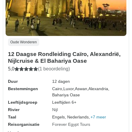
Oude Wonderen
12 Daagse Rondleiding Caïro, Alexandrië,
Nijlcruise & El Bahariya Oase
5,0
(1 beoordeling)
Duur
12 dagen
Bestemmingen
Cairo,
Luxor,
Aswan,
Alexandria,
Bahariya Oase
Leeftijdsgroep
Leeftijden 6+
Rivier
Nijl
Taal
Engels, Nederlands,
+7 meer
Reisorganisatie
Forever Egypt Tours