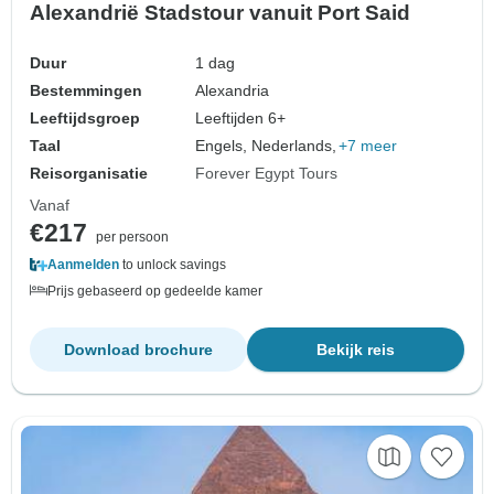
Alexandrië Stadstour vanuit Port Said
Duur
1 dag
Bestemmingen
Alexandria
Leeftijdsgroep
Leeftijden 6+
Taal
Engels, Nederlands,
+7 meer
Reisorganisatie
Forever Egypt Tours
Vanaf
€217
per persoon
Aanmelden
to unlock savings
Prijs gebaseerd op gedeelde kamer
Download brochure
Bekijk reis