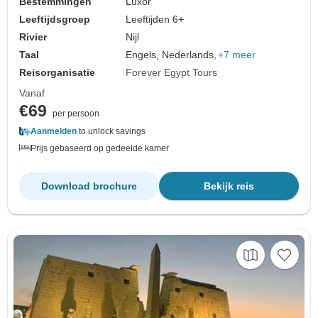
Bestemmingen
Luxor
Leeftijdsgroep
Leeftijden 6+
Rivier
Nijl
Taal
Engels, Nederlands,
+7 meer
Reisorganisatie
Forever Egypt Tours
Vanaf
€69
per persoon
Aanmelden
to unlock savings
Prijs gebaseerd op gedeelde kamer
Download brochure
Bekijk reis