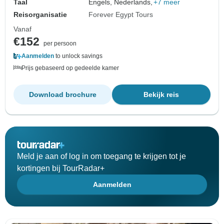
Taal
Engels, Nederlands,
+7 meer
Reisorganisatie
Forever Egypt Tours
Vanaf
€152
per persoon
Aanmelden
to unlock savings
Prijs gebaseerd op gedeelde kamer
Download brochure
Bekijk reis
Meld je aan of log in om toegang te krijgen tot je
kortingen bij TourRadar+
Aanmelden