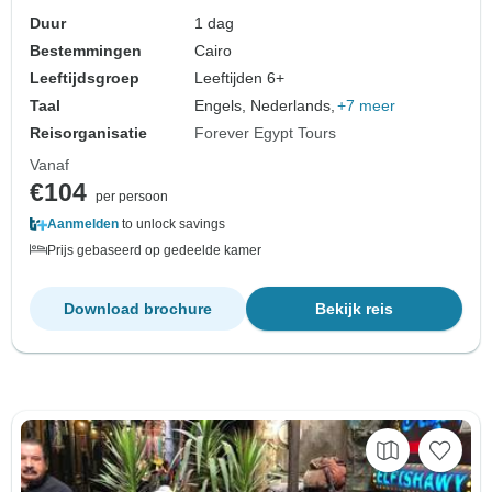
Duur
1 dag
Bestemmingen
Cairo
Leeftijdsgroep
Leeftijden 6+
Taal
Engels, Nederlands,
+7 meer
Reisorganisatie
Forever Egypt Tours
Vanaf
€104
per persoon
Aanmelden
to unlock savings
Prijs gebaseerd op gedeelde kamer
Download brochure
Bekijk reis