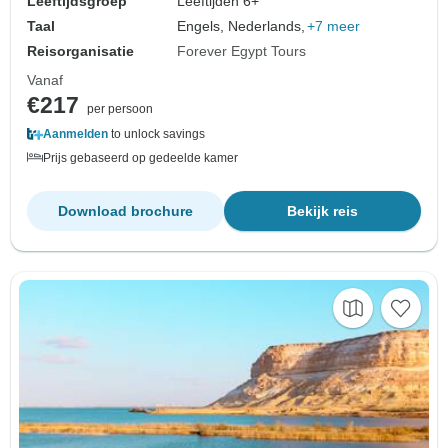
Leeftijdsgroep
Leeftijden 6+
Taal
Engels, Nederlands,
+7 meer
Reisorganisatie
Forever Egypt Tours
Vanaf
€217
per persoon
Aanmelden
to unlock savings
Prijs gebaseerd op gedeelde kamer
Download brochure
Bekijk reis