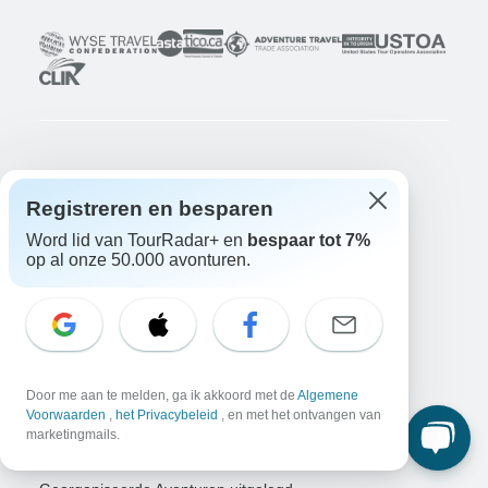
Bedrijf
Registreren en besparen
Over ons
Vacatures
Solliciteer nu!
Word lid van TourRadar+ en
bespaar tot 7%
op al onze 50.000 avonturen.
Reizigers
Win een avontuur
Doe nu mee!
Waarom TourRadar?
Na je boeking
Annuleringsvoorwaarden
Door me aan te melden, ga ik akkoord met de
Algemene
Community
Voorwaarden
,
het Privacybeleid
, en met het ontvangen van
marketingmails.
Platform voor Georganiseerde Avonturen