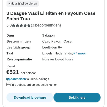
Natuur & Wilde dieren
3 Daagse Wadi El Hitan en Fayoum Oase
Safari Tour
5,0
(3 beoordelingen)
Duur
3 dagen
Bestemmingen
Cairo,
Faiyum Oase
Leeftijdsgroep
Leeftijden 6+
Taal
Engels, Nederlands,
+7 meer
Reisorganisatie
Forever Egypt Tours
Vanaf
€521
per persoon
Aanmelden
to unlock savings
Prijs gebaseerd op gedeelde kamer
Download brochure
Bekijk reis