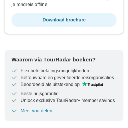
je rondreis offline
Download brochure
Waarom via TourRadar boeken?
Flexibele betalingsmogelijkheden
Betrouwbare en geverifieerde reisorganisaties
Beoordeeld als uitstekend op
Beste prijsgarantie
Unlock exclusive TourRadar+ member savings
Meer voordelen
Om uw betaling te beschermen en ervoor te zorgen
dat uw boeking in Oostenrijk wordt verwerkt, moet u
nooit geld overmaken of communiceren buiten de