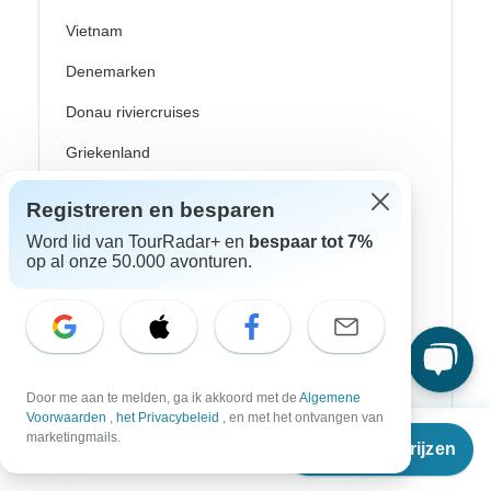
Vietnam
Denemarken
Donau riviercruises
Griekenland
Griekse eilanden
Registreren en besparen
Groot-Brittannië
Word lid van TourRadar+ en
bespaar tot 7%
op al onze 50.000 avonturen.
Ijsland
Ierland
Italië
Kroatië
Door me aan te melden, ga ik akkoord met de
Algemene
Voorwaarden
,
het Privacybeleid
, en met het ontvangen van
Vanaf
Noorwegen
marketingmails.
Reisdata & prijzen
€
805
per persoon
Oost-Europa