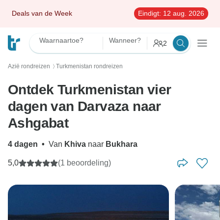
Deals van de Week
Eindigt:
12 aug. 2026
Waarnaartoe?
Wanneer?
2
Azië rondreizen
Turkmenistan rondreizen
〉
Ontdek Turkmenistan vier
dagen van Darvaza naar
Ashgabat
4 dagen
•
Van
Khiva
naar
Bukhara
5,0
(1 beoordeling)