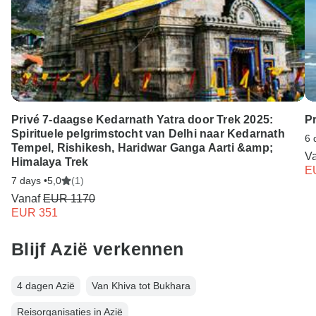
Privé 7-daagse Kedarnath Yatra door Trek 2025:
P
Spirituele pelgrimstocht van Delhi naar Kedarnath
6 
Tempel, Rishikesh, Haridwar Ganga Aarti &amp;
V
Himalaya Trek
E
7 days •
5,0
(1)
Vanaf
EUR 1170
EUR 351
Blijf Azië verkennen
4 dagen Azië
Van Khiva tot Bukhara
Reisorganisaties in Azië