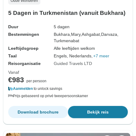
Oude Wonderen
5 Dagen in Turkmenistan (vanuit Bukhara)
Duur
5 dagen
Bestemmingen
Bukhara,
Mary,
Ashgabat,
Darvaza,
Turkmenabat
Leeftijdsgroep
Alle leeftijden welkom
Taal
Engels, Nederlands,
+7 meer
Reisorganisatie
Guided Travels LTD
Vanaf
€983
per persoon
Aanmelden
to unlock savings
Prijs gebaseerd op privé tweepersoonskamer
Download brochure
Bekijk reis