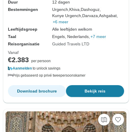
Duur
12 dagen
Bestemmingen
Urgench,
Khiva,
Dashoguz,
Kunye Urgench,
Darvaza,
Ashgabat,
+6 meer
Leeftijdsgroep
Alle leeftijden welkom
Taal
Engels, Nederlands,
+7 meer
Reisorganisatie
Guided Travels LTD
Vanaf
€2.383
per persoon
Aanmelden
to unlock savings
Prijs gebaseerd op privé tweepersoonskamer
Download brochure
Bekijk reis