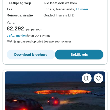
Leeftijdsgroep
Alle leeftijden welkom
Taal
Engels, Nederlands,
+7 meer
Reisorganisatie
Guided Travels LTD
Vanaf
€2.292
per persoon
Aanmelden
to unlock savings
Prijs gebaseerd op privé tweepersoonskamer
Download brochure
Bekijk reis