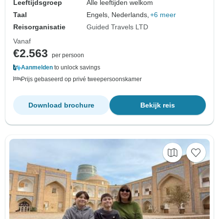
Leeftijdsgroep
Alle leeftijden welkom
Taal
Engels, Nederlands,
+6 meer
Reisorganisatie
Guided Travels LTD
Vanaf
€2.563
per persoon
Aanmelden
to unlock savings
Prijs gebaseerd op privé tweepersoonskamer
Download brochure
Bekijk reis