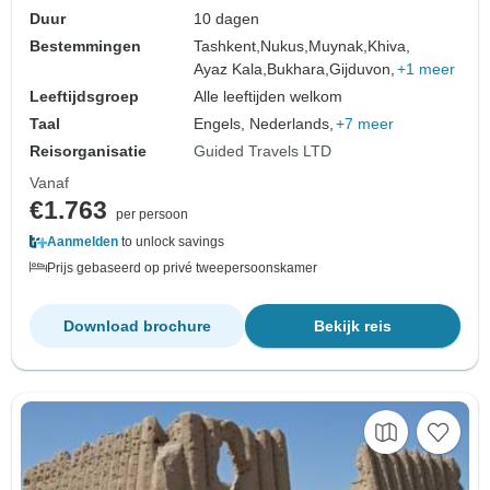
Duur
10 dagen
Bestemmingen
Tashkent,
Nukus,
Muynak,
Khiva,
Ayaz Kala,
Bukhara,
Gijduvon,
+1 meer
Leeftijdsgroep
Alle leeftijden welkom
Taal
Engels, Nederlands,
+7 meer
Reisorganisatie
Guided Travels LTD
Vanaf
€1.763
per persoon
Aanmelden
to unlock savings
Prijs gebaseerd op privé tweepersoonskamer
Download brochure
Bekijk reis