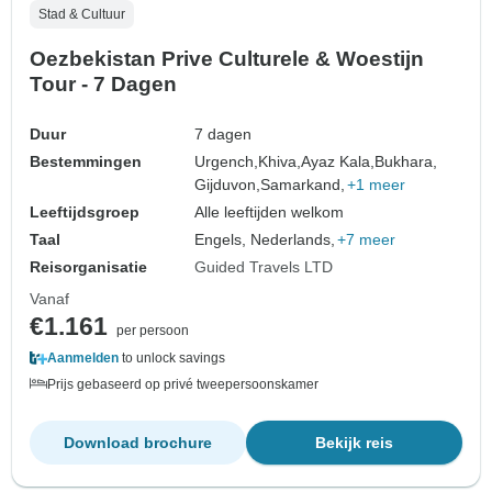
Stad & Cultuur
Oezbekistan Prive Culturele & Woestijn
Tour - 7 Dagen
Duur
7 dagen
Bestemmingen
Urgench,
Khiva,
Ayaz Kala,
Bukhara,
Gijduvon,
Samarkand,
+1 meer
Leeftijdsgroep
Alle leeftijden welkom
Taal
Engels, Nederlands,
+7 meer
Reisorganisatie
Guided Travels LTD
Vanaf
€1.161
per persoon
Aanmelden
to unlock savings
Prijs gebaseerd op privé tweepersoonskamer
Download brochure
Bekijk reis