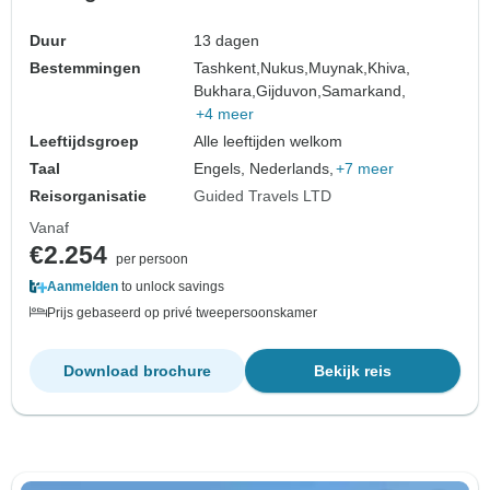
Duur
13 dagen
Bestemmingen
Tashkent,
Nukus,
Muynak,
Khiva,
Bukhara,
Gijduvon,
Samarkand,
+4 meer
Leeftijdsgroep
Alle leeftijden welkom
Taal
Engels, Nederlands,
+7 meer
Reisorganisatie
Guided Travels LTD
Vanaf
€2.254
per persoon
Aanmelden
to unlock savings
Prijs gebaseerd op privé tweepersoonskamer
Download brochure
Bekijk reis