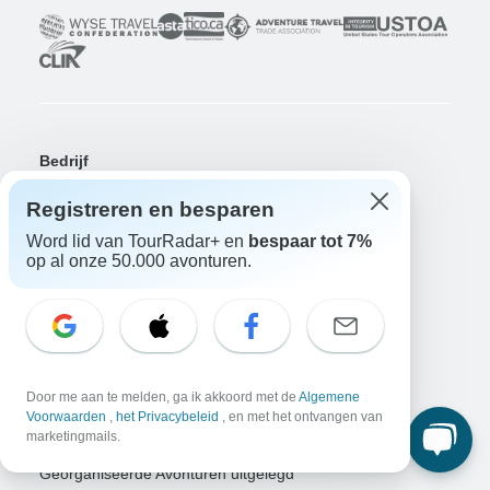
Bedrijf
Over ons
Registreren en besparen
Vacatures
Solliciteer nu!
Word lid van TourRadar+ en
bespaar tot 7%
op al onze 50.000 avonturen.
Reizigers
Win een avontuur
Doe nu mee!
Waarom TourRadar?
Na je boeking
Annuleringsvoorwaarden
Door me aan te melden, ga ik akkoord met de
Algemene
Community
Voorwaarden
,
het Privacybeleid
, en met het ontvangen van
marketingmails.
Platform voor Georganiseerde Avonturen
Georganiseerde Avonturen uitgelegd