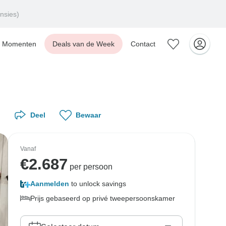
nsies)
Momenten
Deals van de Week
Contact
Deel
Bewaar
Vanaf
€
2.687
per persoon
Aanmelden
to unlock savings
Prijs gebaseerd op privé tweepersoonskamer