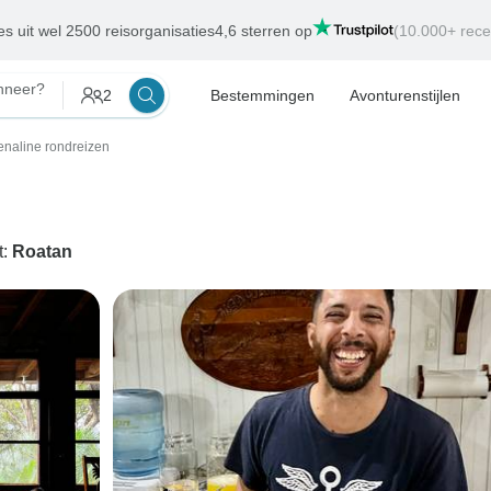
es uit wel 2500 reisorganisaties
4,6 sterren op
(10.000+ rece
neer?
2
Bestemmingen
Avonturenstijlen
enaline rondreizen
t:
Roatan