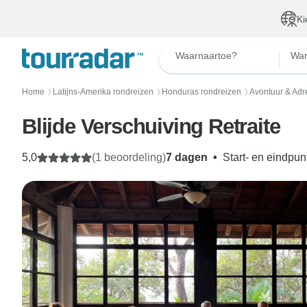
Ki
Waarnaartoe?
Wan
Home
Latijns-Amerika rondreizen
Honduras rondreizen
Avontuur & Adr
〉
〉
〉
Blijde Verschuiving Retraite
5,0
(1 beoordeling)
7 dagen
•
Start- en eindpun