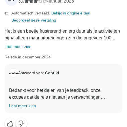
3,0
•
januari 2025
Automatisch vertaald.
Bekijk in originele taal
Beoordeel deze vertaling
Het is een beetje frustrerend en erg duur als je activiteiten
bijna alleen maar uitbreidingen zijn die ongeveer 100...
Laat meer zien
Reisde in december 2024
Antwoord van:
Contiki
Bedankt voor het delen van je feedback, onze
excuses dat de reis niet aan je verwachtingen
voldeed. Het spijt ons dat je de kosten duur vond en
Laat meer zien
de reis frustrerend.
Hoewel het betekent dat je je budget een beetje moet