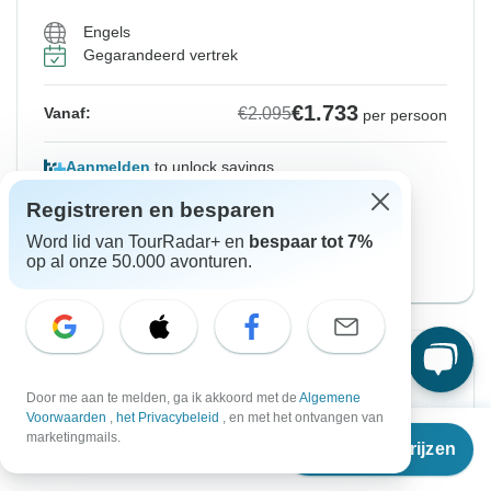
Engels
Gegarandeerd vertrek
€1.733
€2.095
Vanaf:
per persoon
Aanmelden
to unlock savings
Prijs gebaseerd op privé tweepersoonskamer
Registreren en besparen
Word lid van TourRadar+ en
bespaar tot 7%
Versie met Northbound
op al onze 50.000 avonturen.
Bekijk deze rondreis
Directe bevestiging
-17%
Door me aan te melden, ga ik akkoord met de
Algemene
Vanaf Vrijdag
Tot Dinsdag
Voorwaarden
,
het Privacybeleid
, en met het ontvangen van
30 okt. 2026
10 nov. 2026
Vanaf
€1.950
marketingmails.
Reisdata & prijzen
€
1.575
per persoon
Engels