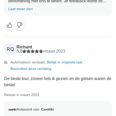
beoordeling met ons te delen. Je feedback wordt zeer
gewaardeerd en we zijn blij te horen dat je een
Laat meer zien
prettige ervaring hebt gehad met Contiki. Onze crew is
toegewijd aan het leveren van uitstekende service en
professionaliteit aan onze klanten, en we zijn blij om
te weten dat ze tijdens je reis aan je verwachtingen
hebben voldaan. We zijn dankbaar voor je vertrouwen
in ons als reispartner en we kijken ernaar uit om je in
Richard
RQ
5,0
•
maart 2023
Automatisch vertaald.
Bekijk in originele taal
Beoordeel deze vertaling
De beste tour, zoveel heb ik gezien en de gidsen waren de
beste!
Reisde in maart 2023
Antwoord van:
Contiki