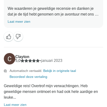
We waarderen je geweldige recensie en danken je
dat je de tijd hebt genomen om je avontuur met ons te
delen. Het is geweldig om te lezen dat ons On Road
Laat meer zien
team hun passie voor reizen met je deelde, want dat is
een essentieel onderdeel om er een onvergetelijke
reis van te maken. We kijken ernaar uit om je
binnenkort weer te verwelkomen voor je volgende
Clayton
5,0
•
januari 2023
Automatisch vertaald.
Bekijk in originele taal
Beoordeel deze vertaling
Geweldige reis! Overtrof mijn verwachtingen. Heb
geweldige mensen ontmoet en had ook hele aardige en
leuke...
Laat meer zien