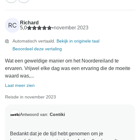
plannen, hebben de sociale reizen van Contiki een
grote mate van flexibiliteit ingebouwd, zodat je echt je
eigen ervaring kunt hebben. Zo laten we verschillende
Richard
RC
maaltijden open, zodat je een regio en het culinaire
5,0
•
november 2023
aanbod nader kunt verkennen. Daarnaast bieden we
Automatisch vertaald.
Bekijk in originele taal
Free Time Add-Ons voor degenen die meer willen
Beoordeel deze vertaling
ontdekken terwijl anderen een bestemming
onafhankelijk kunnen ervaren. Nogmaals bedankt
Wat een geweldige manier om het Noordereiland te
ervaren. Vrijwel elke dag was een ervaring die de moeite
waard was,...
Laat meer zien
Reisde in november 2023
Antwoord van:
Contiki
Bedankt dat je de tijd hebt genomen om je