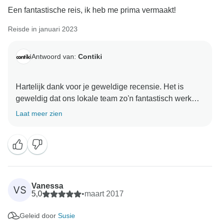
Een fantastische reis, ik heb me prima vermaakt!
Reisde in januari 2023
Antwoord van:
Contiki
Hartelijk dank voor je geweldige recensie. Het is
geweldig dat ons lokale team zo'n fantastisch werk
heeft geleverd met deze avontuurlijke route en al je
Laat meer zien
verwachtingen heeft overtroffen, en we kijken ernaar
Vanessa
VS
5,0
•
maart 2017
Geleid door
Susie