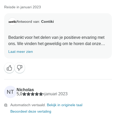
Reisde in januari 2023
Antwoord van:
Contiki
Bedankt voor het delen van je positieve ervaring met
ons. We vinden het geweldig om te horen dat onze
Trip Manager zo'n positieve indruk op je heeft
Laat meer zien
gemaakt en dat je een ongelooflijke reis hebt gehad.
We waarderen je aanbeveling en hopen dat we nog
eens het genoegen zullen hebben om een Contiki-reis
Nicholas
NT
5,0
•
januari 2023
Automatisch vertaald.
Bekijk in originele taal
Beoordeel deze vertaling