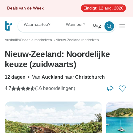
Deals van de Week
Eindigt:
12 aug. 2026
Waarnaartoe?
Wanneer?
2
Australië/Oceanië rondreizen
Nieuw-Zeeland rondreizen
〉
Nieuw-Zeeland: Noordelijke
keuze (zuidwaarts)
12 dagen
•
Van
Auckland
naar
Christchurch
4,7
(16 beoordelingen)