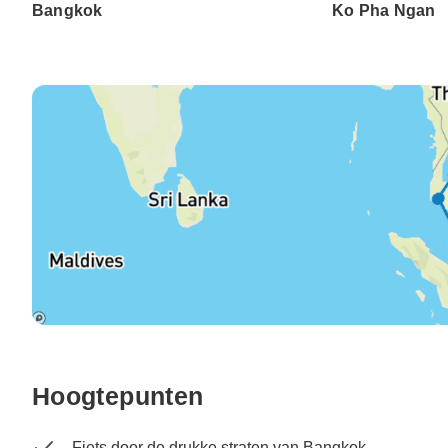
Bangkok
Ko Pha Ngan
Hoogtepunten
Fiets door de drukke straten van Bangkok