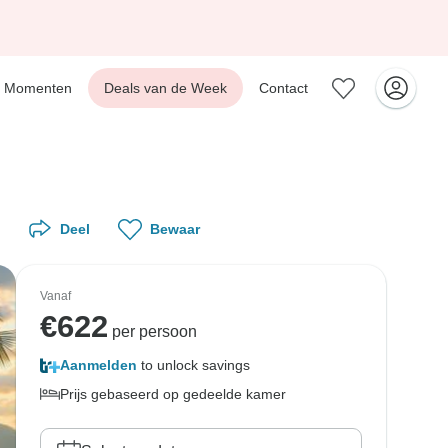
Momenten
Deals van de Week
Contact
Deel
Bewaar
Vanaf
€
622
per persoon
Aanmelden
to unlock savings
Prijs gebaseerd op gedeelde kamer