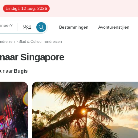
Eindigt:
12 aug. 2026
neer?
2
Bestemmingen
Avonturenstijlen
ondreizen
Stad & Cultuur rondreizen
〉
naar Singapore
k
naar
Bugis