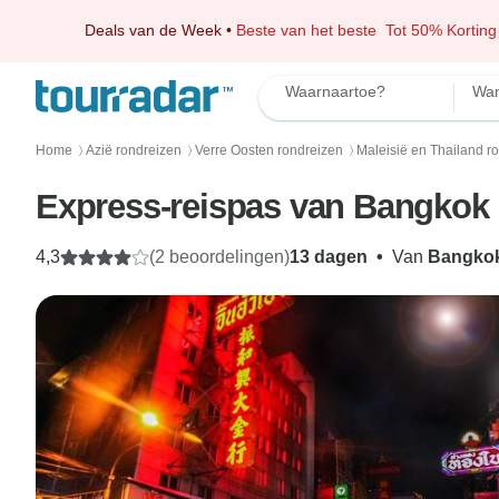
Deals van de Week
•
Beste van het beste
Tot 50% Korting
Waarnaartoe?
Wan
Home
Azië rondreizen
Verre Oosten rondreizen
Maleisië en Thailand r
〉
〉
〉
Express-reispas van Bangkok 
4,3
(2 beoordelingen)
13 dagen
•
Van
Bangko