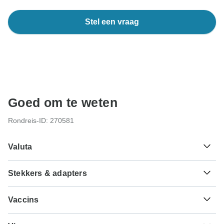
Stel een vraag
Goed om te weten
Rondreis-ID: 270581
Valuta
Stekkers & adapters
$
Australische dollar
Australië
Als reiziger uit Nederland heb je een adapter nodig voor
Vaccins
het type I.
Dit zijn slechts indicaties, dus bezoek je arts voordat je op