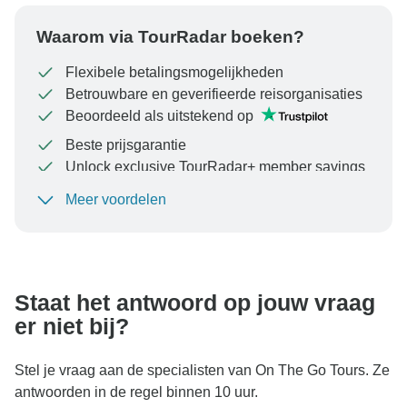
Waarom via TourRadar boeken?
Flexibele betalingsmogelijkheden
Betrouwbare en geverifieerde reisorganisaties
Beoordeeld als uitstekend op
Beste prijsgarantie
Unlock exclusive TourRadar+ member savings
Meer voordelen
Om uw betaling te beschermen en ervoor te zorgen
dat uw boeking in Oostenrijk wordt verwerkt, moet u
nooit geld overmaken of communiceren buiten de
TourRadar-website of -app.
Staat het antwoord op jouw vraag
er niet bij?
Stel je vraag aan de specialisten van On The Go Tours. Ze
antwoorden in de regel binnen 10 uur.