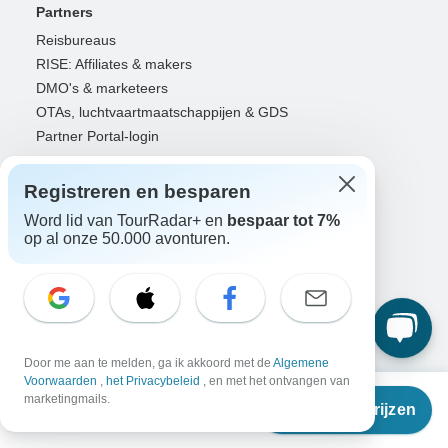
Partners
Reisbureaus
RISE: Affiliates & makers
DMO's & marketeers
OTAs, luchtvaartmaatschappijen & GDS
Partner Portal-login
Hulp
Registreren en besparen
Neem contact met ons op
Word lid van TourRadar+ en
bespaar tot 7%
Klantenservice
op al onze 50.000 avonturen.
Nederland +31 858 881 876
Taal selecteren
EN
DE
ES
FR
NL
Door me aan te melden, ga ik akkoord met de
Algemene
Voorwaarden
,
het Privacybeleid
, en met het ontvangen van
Volg ons
Vanaf
marketingmails.
Reisdata & prijzen
€
2.960
per persoon