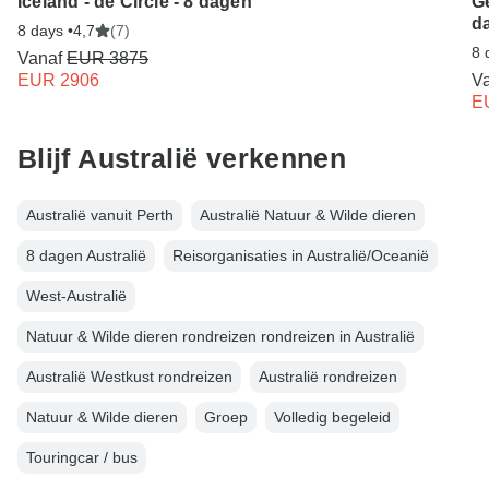
Iceland - de Circle - 8 dagen
Ge
d
8 days •
4,7
(7)
8 
Vanaf
EUR 3875
EUR 2906
V
E
Blijf Australië verkennen
Australië vanuit Perth
Australië Natuur & Wilde dieren
8 dagen Australië
Reisorganisaties in Australië/Oceanië
West-Australië
Natuur & Wilde dieren rondreizen rondreizen in Australië
Australië Westkust rondreizen
Australië rondreizen
Natuur & Wilde dieren
Groep
Volledig begeleid
Touringcar / bus