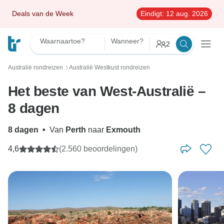
Deals van de Week
Eindigt:
12 aug. 2026
Waarnaartoe?
Wanneer?
2
Australië rondreizen
Australië Westkust rondreizen
〉
Het beste van West-Australië –
8 dagen
8 dagen
•
Van
Perth
naar
Exmouth
4,6
(2.560 beoordelingen)