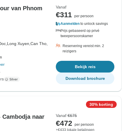
Vanaf
rtour van Phnom
€311
per persoon
Aanmelden
to unlock savings
Prijs gebaseerd op privé
tweepersoonskamer
Doc,
Long Xuyen,
Can Tho,
Reservering vereist min. 2
reizigers
om
eer
Bekijk reis
s
Download brochure
rs
30% korting
Vanaf
€675
- Cambodja naar
€472
per persoon
+€433 lokale betalingen