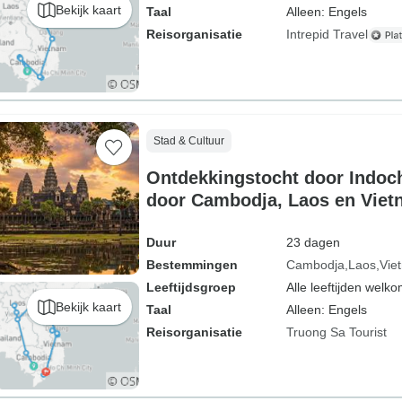
Bekijk kaart
Taal
Alleen: Engels
Reisorganisatie
Intrepid Travel
Stad & Cultuur
Ontdekkingstocht door Indoch
door Cambodja, Laos en Vie
Duur
23 dagen
Bestemmingen
Cambodja
Laos
Vie
Leeftijdsgroep
Alle leeftijden welk
Bekijk kaart
Taal
Alleen: Engels
Reisorganisatie
Truong Sa Tourist