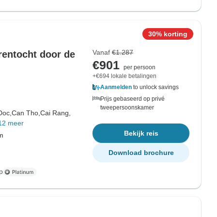
30% korting
Vanaf
€1.287
rentocht door de
€901
per persoon
+€694 lokale betalingen
Aanmelden
to unlock savings
Prijs gebaseerd op privé
tweepersoonskamer
Doc,
Can Tho,
Cai Rang,
12 meer
Bekijk reis
om
Download brochure
p