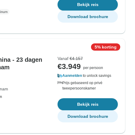
Bekijk reis
Download brochure
5% korting
Vanaf
€4.157
ina - 23 dagen
€3.949
tnam
per persoon
Aanmelden
to unlock savings
Prijs gebaseerd op privé
tweepersoonskamer
tnam
om
Bekijk reis
Download brochure