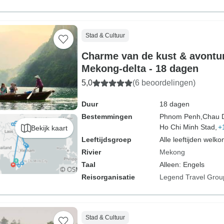
Stad & Cultuur
Charme van de kust & avontu
Mekong-delta - 18 dagen
5,0
(6 beoordelingen)
Duur
18 dagen
Bestemmingen
Phnom Penh,
Chau 
Ho Chi Minh Stad,
+
Bekijk kaart
Leeftijdsgroep
Alle leeftijden welk
Rivier
Mekong
Taal
Alleen: Engels
Reisorganisatie
Legend Travel Grou
Stad & Cultuur