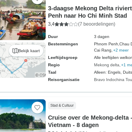
3-daagse Mekong Delta rivie
Penh naar Ho Chi Minh Stad
3,4
(7 beoordelingen)
Duur
3 dagen
Bestemmingen
Phnom Penh,
Chau 
Cai Rang,
+2 meer
Bekijk kaart
Leeftijdsgroep
Alle leeftijden welk
Regio
Mekong delta
+1 m
Taal
Alleen: Engels, Duit
Reisorganisatie
Bravo Indochina Tou
Stad & Cultuur
Cruise over de Mekong-delta 
Vietnam - 8 dagen