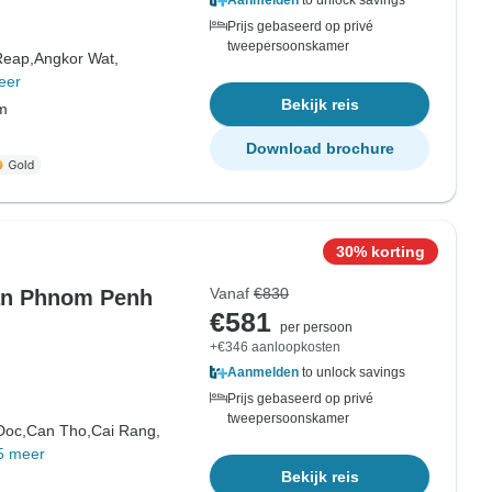
Aanmelden
to unlock savings
Prijs gebaseerd op privé
tweepersoonskamer
Reap,
Angkor Wat,
eer
Bekijk reis
om
Download brochure
30% korting
Vanaf
€830
van Phnom Penh
€581
per persoon
+€346 aanloopkosten
Aanmelden
to unlock savings
Prijs gebaseerd op privé
tweepersoonskamer
Doc,
Can Tho,
Cai Rang,
5 meer
Bekijk reis