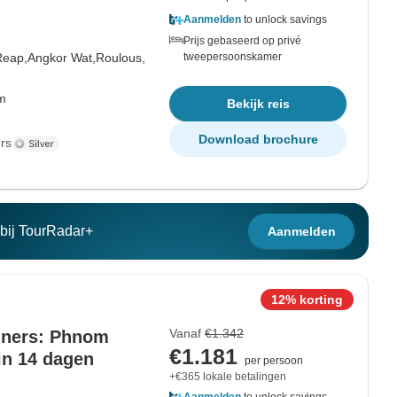
Aanmelden
to unlock savings
Prijs gebaseerd op privé
Reap,
Angkor Wat,
Roulous,
tweepersoonskamer
om
Bekijk reis
Download brochure
rs
n bij TourRadar+
Aanmelden
12% korting
Vanaf
€1.342
nners: Phnom
€1.181
in 14 dagen
per persoon
+€365 lokale betalingen