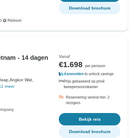
Download brochure
p
Vanaf
etnam - 14 dagen
€1.698
per persoon
Aanmelden
to unlock savings
Reap,
Angkor Wat,
Prijs gebaseerd op privé
11 meer
tweepersoonskamer
Reservering vereist min. 2
reizigers
Company
Bekijk reis
Download brochure