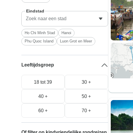
Eindstad
Ho Chi Minh Stad
Hanoi
Phu Quoc Island
Luon Grot en Meer
Leeftijdsgroep
18 tot 39
30 +
40 +
50 +
60 +
70 +
Of filter op kindvriendelijke rondreizen