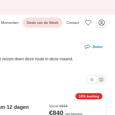
Momenten
Deals van de Week
Contact
Delen
e reizen doen deze route in deze maand.
10% korting
Vanaf
€934
am 12 dagen
€840
per persoon