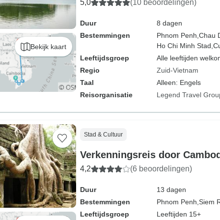
5,0
(10 beoordelingen)
Duur
8 dagen
Bestemmingen
Phnom Penh,
Chau 
Ho Chi Minh Stad,
Cu
Bekijk kaart
Leeftijdsgroep
Alle leeftijden welk
Regio
Zuid-Vietnam
Taal
Alleen: Engels
Reisorganisatie
Legend Travel Grou
Stad & Cultuur
Verkenningsreis door Cambod
4,2
(6 beoordelingen)
Duur
13 dagen
Bestemmingen
Phnom Penh,
Siem 
Leeftijdsgroep
Leeftijden 15+