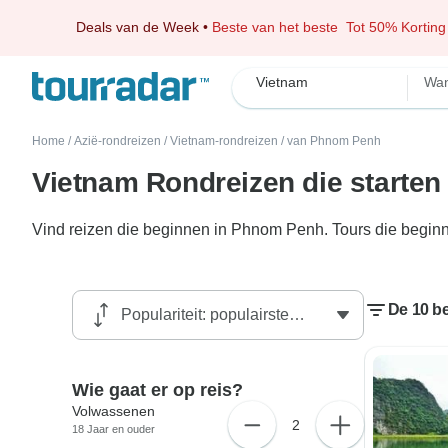
Deals van de Week
•
Beste van het beste
Tot 50% Korting
Vietnam
Wan
Home
/
Azië-rondreizen
/
Vietnam-rondreizen
/
van Phnom Penh
Vietnam Rondreizen die starte
Vind reizen die beginnen in Phnom Penh. Tours die beginn
De 10 b
Wie gaat er op reis?
Volwassenen
2
18 Jaar en ouder