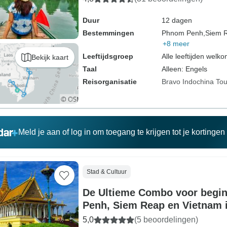
Duur
12 dagen
Bestemmingen
Phnom Penh,
Siem 
+8 meer
Leeftijdsgroep
Alle leeftijden welk
Bekijk kaart
Taal
Alleen: Engels
Reisorganisatie
Bravo Indochina Tou
Meld je aan of log in om toegang te krijgen tot je kortinge
Stad & Cultuur
De Ultieme Combo voor begi
Penh, Siem Reap en Vietnam 
5,0
(5 beoordelingen)