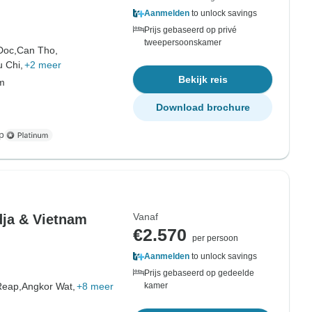
Aanmelden
to unlock savings
Prijs gebaseerd op privé
tweepersoonskamer
Doc,
Can Tho,
 Chi,
+2 meer
Bekijk reis
om
Download brochure
p
Vanaf
ja & Vietnam
€2.570
per persoon
Aanmelden
to unlock savings
Prijs gebaseerd op gedeelde
Reap,
Angkor Wat,
+8 meer
kamer