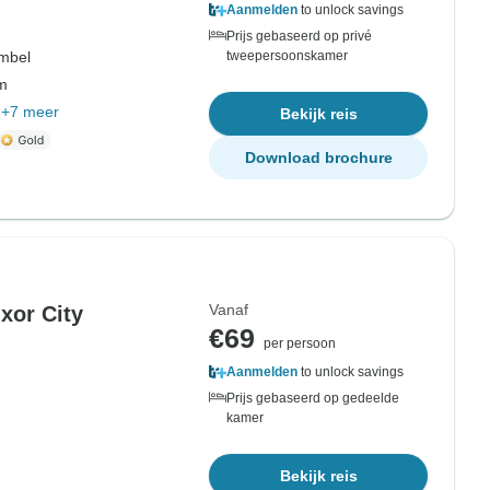
Aanmelden
to unlock savings
Prijs gebaseerd op privé
mbel
tweepersoonskamer
om
+7 meer
Bekijk reis
Download brochure
Vanaf
uxor City
€69
per persoon
Aanmelden
to unlock savings
Prijs gebaseerd op gedeelde
kamer
Bekijk reis