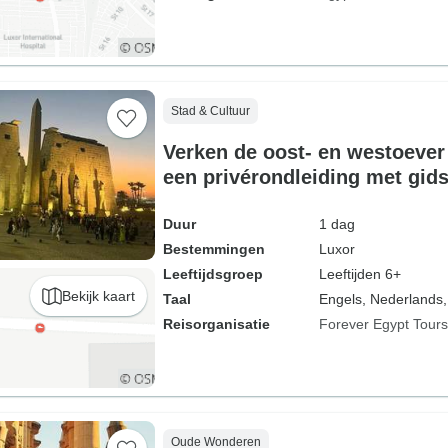
Stad & Cultuur
Verken de oost- en westoever
een privérondleiding met gid
Duur
1 dag
Bestemmingen
Luxor
Leeftijdsgroep
Leeftijden 6+
Bekijk kaart
Taal
Engels, Nederlands,
Reisorganisatie
Forever Egypt Tours
Oude Wonderen