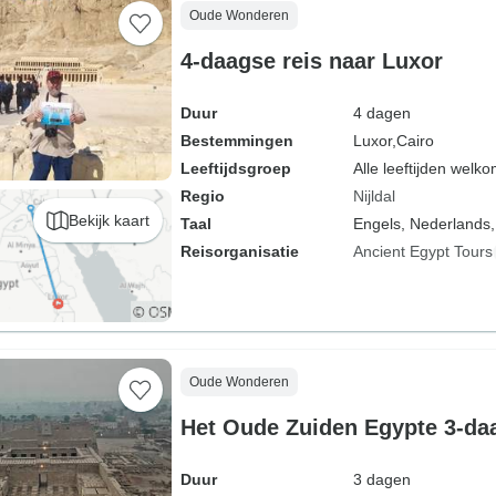
Oude Wonderen
4-daagse reis naar Luxor
Duur
4 dagen
Bestemmingen
Luxor,
Cairo
Leeftijdsgroep
Alle leeftijden welk
Regio
Nijldal
Bekijk kaart
Taal
Engels, Nederlands,
Reisorganisatie
Ancient Egypt Tours
Oude Wonderen
Het Oude Zuiden Egypte 3-da
Duur
3 dagen