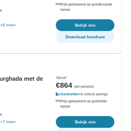
Prijs gebaseerd op goedkoopste
kamer
om
+6 meer
Bekijk reis
Download brochure
Vanaf
Hurghada met de
€864
per persoon
Aanmelden
to unlock savings
Prijs gebaseerd op gedeelde
kamer
om
+7 meer
Bekijk reis