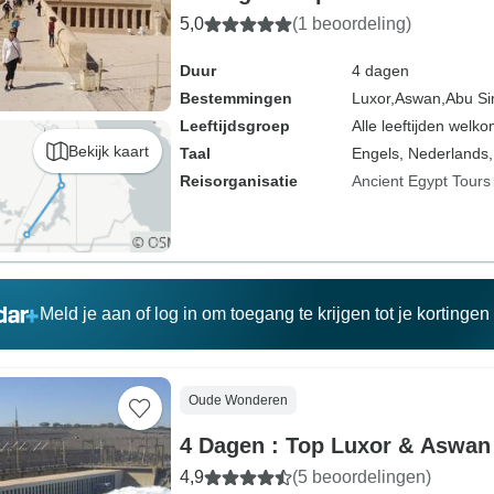
5,0
(1 beoordeling)
Duur
4 dagen
Bestemmingen
Luxor,
Aswan,
Abu Si
Leeftijdsgroep
Alle leeftijden welk
Bekijk kaart
Taal
Engels, Nederlands,
Reisorganisatie
Ancient Egypt Tours
Meld je aan of log in om toegang te krijgen tot je kortinge
Oude Wonderen
4 Dagen : Top Luxor & Aswan
4,9
(5 beoordelingen)