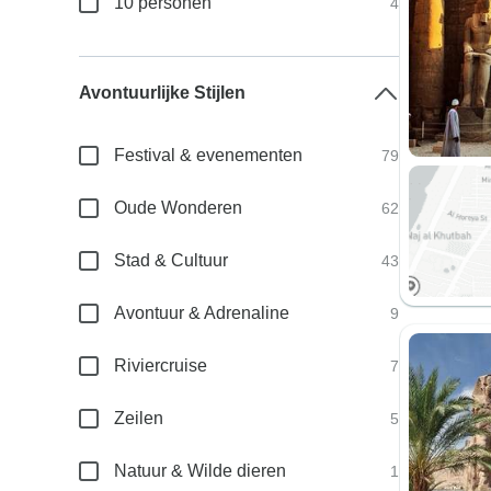
10 personen
4
Avontuurlijke Stijlen
Festival & evenementen
79
Oude Wonderen
62
Stad & Cultuur
43
Avontuur & Adrenaline
9
Riviercruise
7
Zeilen
5
Natuur & Wilde dieren
1