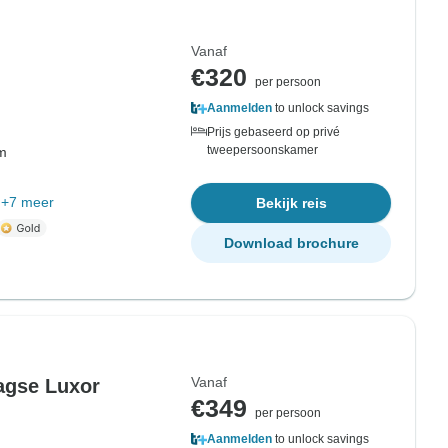
Vanaf
€320
per persoon
Aanmelden
to unlock savings
Prijs gebaseerd op privé
tweepersoonskamer
om
+7 meer
Bekijk reis
Download brochure
Vanaf
agse Luxor
€349
per persoon
Aanmelden
to unlock savings