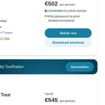
€502
per persoon
Aanmelden
to unlock savings
Prijs gebaseerd op privé
mbel
tweepersoonskamer
om
+7 meer
Bekijk reis
Download brochure
n bij TourRadar+
Aanmelden
Vanaf
 Tour
€545
per persoon