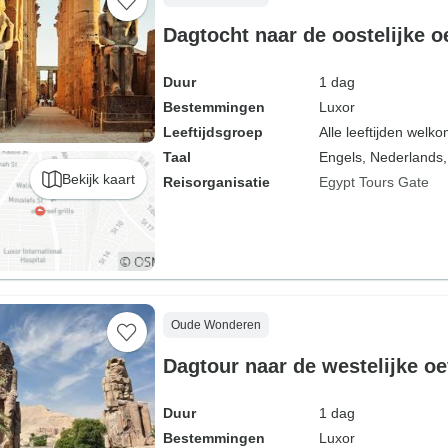
Dagtocht naar de oostelijke o
Duur
1 dag
Bestemmingen
Luxor
Leeftijdsgroep
Alle leeftijden welk
Taal
Engels, Nederlands,
Bekijk kaart
Reisorganisatie
Egypt Tours Gate
Oude Wonderen
Dagtour naar de westelijke o
Duur
1 dag
Bestemmingen
Luxor