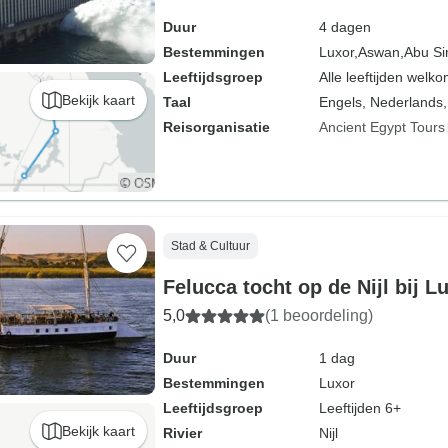
Duur
4 dagen
Bestemmingen
Luxor,
Aswan,
Abu Si
Leeftijdsgroep
Alle leeftijden welk
Bekijk kaart
Taal
Engels, Nederlands,
Reisorganisatie
Ancient Egypt Tours
Stad & Cultuur
Felucca tocht op de Nijl bij L
5,0
(1 beoordeling)
Duur
1 dag
Bestemmingen
Luxor
Leeftijdsgroep
Leeftijden 6+
Bekijk kaart
Rivier
Nijl