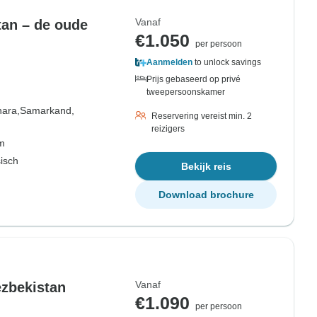
Vanaf
tan – de oude
€1.050
per persoon
Aanmelden
to unlock savings
Prijs gebaseerd op privé
tweepersoonskamer
ara,
Samarkand,
Reservering vereist min. 2
reizigers
om
sisch
Bekijk reis
Download brochure
Vanaf
ezbekistan
€1.090
per persoon