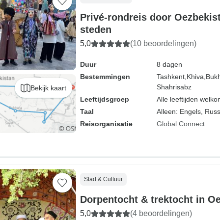
Privé-rondreis door Oezbekis
steden
5,0
(10 beoordelingen)
Duur
8 dagen
Bestemmingen
Tashkent,
Khiva,
Bukh
Shahrisabz
Bekijk kaart
Leeftijdsgroep
Alle leeftijden welk
Taal
Alleen: Engels, Rus
Reisorganisatie
Global Connect
Stad & Cultuur
Dorpentocht & trektocht in O
5,0
(4 beoordelingen)