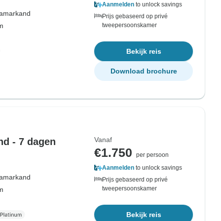
Aanmelden
to unlock savings
amarkand
Prijs gebaseerd op privé
om
tweepersoonskamer
Bekijk reis
Download brochure
Vanaf
nd - 7 dagen
€1.750
per persoon
Aanmelden
to unlock savings
amarkand
Prijs gebaseerd op privé
tweepersoonskamer
om
Bekijk reis