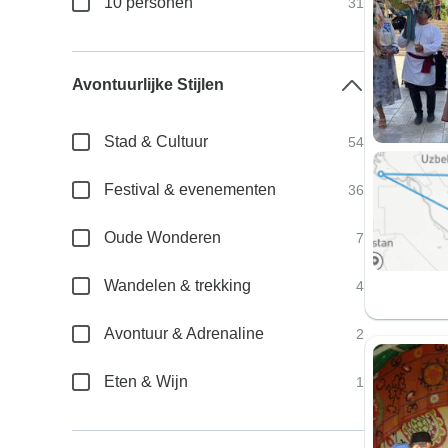
10 personen
31
Avontuurlijke Stijlen
Stad & Cultuur
54
Festival & evenementen
36
Oude Wonderen
7
Wandelen & trekking
4
Avontuur & Adrenaline
2
Eten & Wijn
1