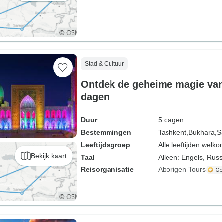
Stad & Cultuur
Ontdek de geheime magie van
dagen
Duur
5 dagen
Bestemmingen
Tashkent,
Bukhara,
S
Leeftijdsgroep
Alle leeftijden welk
Bekijk kaart
Taal
Alleen: Engels, Rus
Reisorganisatie
Aborigen Tours