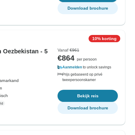
Download brochure
10% korting
Vanaf
€961
 Oezbekistan - 5
€864
per persoon
Aanmelden
to unlock savings
Prijs gebaseerd op privé
tweepersoonskamer
amarkand
om
sisch
Bekijk reis
Download brochure