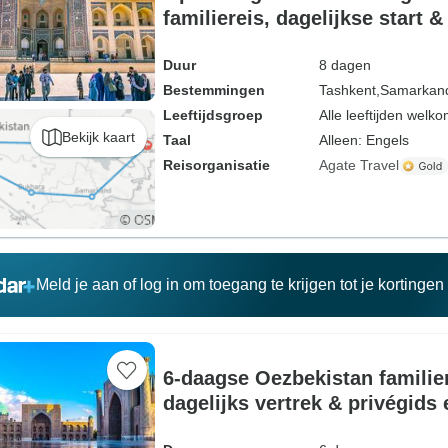
familiereis, dagelijkse start &
Duur
8 dagen
Bestemmingen
Tashkent,
Samarkan
Leeftijdsgroep
Alle leeftijden welk
Bekijk kaart
Taal
Alleen: Engels
Reisorganisatie
Agate Travel
Meld je aan of log in om toegang te krijgen tot je kortinge
6-daagse Oezbekistan familie
dagelijks vertrek & privégids