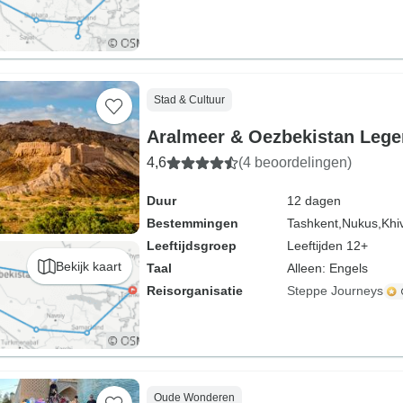
Stad & Cultuur
Aralmeer & Oezbekistan Lege
4,6
(4 beoordelingen)
Duur
12 dagen
Bestemmingen
Tashkent,
Nukus,
Khi
Leeftijdsgroep
Leeftijden 12+
Bekijk kaart
Taal
Alleen: Engels
Reisorganisatie
Steppe Journeys
Oude Wonderen