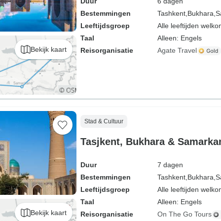
Duur
6 dagen
Bestemmingen
Tashkent,
Bukhara,
S
Leeftijdsgroep
Alle leeftijden welk
Taal
Alleen: Engels
Bekijk kaart
Reisorganisatie
Agate Travel
Stad & Cultuur
Tasjkent, Bukhara & Samarka
Duur
7 dagen
Bestemmingen
Tashkent,
Bukhara,
S
Leeftijdsgroep
Alle leeftijden welk
Taal
Alleen: Engels
Bekijk kaart
Reisorganisatie
On The Go Tours