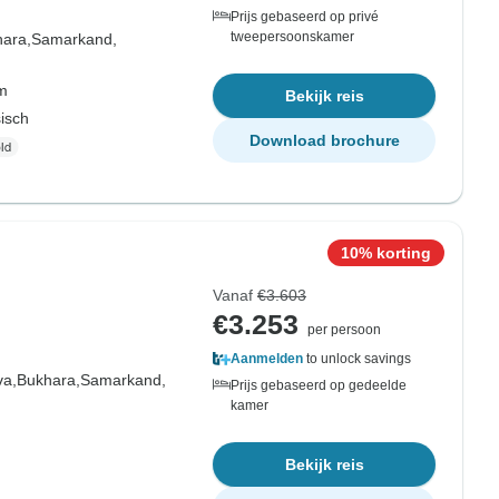
Prijs gebaseerd op privé
tweepersoonskamer
ara,
Samarkand,
om
Bekijk reis
sisch
Download brochure
10% korting
Vanaf
€3.603
€3.253
per persoon
Aanmelden
to unlock savings
va,
Bukhara,
Samarkand,
Prijs gebaseerd op gedeelde
kamer
Bekijk reis