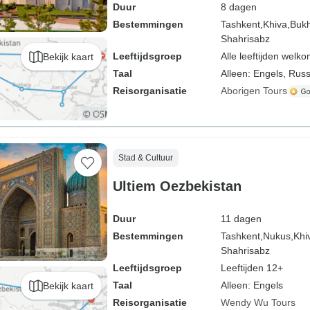
Duur
8 dagen
Bestemmingen
Tashkent,
Khiva,
Bukh
Shahrisabz
Leeftijdsgroep
Alle leeftijden welk
Bekijk kaart
Taal
Alleen: Engels, Rus
Reisorganisatie
Aborigen Tours
Stad & Cultuur
Ultiem Oezbekistan
Duur
11 dagen
Bestemmingen
Tashkent,
Nukus,
Khi
Shahrisabz
Leeftijdsgroep
Leeftijden 12+
Taal
Alleen: Engels
Bekijk kaart
Reisorganisatie
Wendy Wu Tours