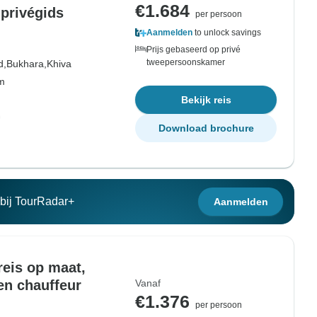
€1.684
 privégids
per persoon
Aanmelden
to unlock savings
Prijs gebaseerd op privé
tweepersoonskamer
d,
Bukhara,
Khiva
om
Bekijk reis
Download brochure
n bij TourRadar+
Aanmelden
reis op maat,
 en chauffeur
Vanaf
€1.376
per persoon