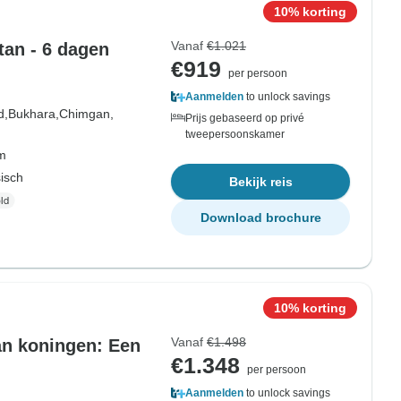
10% korting
Vanaf
€1.021
tan - 6 dagen
€919
per persoon
Aanmelden
to unlock savings
d,
Bukhara,
Chimgan,
Prijs gebaseerd op privé
tweepersoonskamer
om
sisch
Bekijk reis
Download brochure
10% korting
Vanaf
€1.498
an koningen: Een
€1.348
per persoon
Aanmelden
to unlock savings