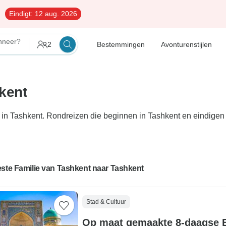
Eindigt:
12 aug. 2026
nneer?
2
Bestemmingen
Avonturenstijlen
kent
 in Tashkent. Rondreizen die beginnen in Tashkent en eindigen 
ste Familie van Tashkent naar Tashkent
Stad & Cultuur
Op maat gemaakte 8-daagse 