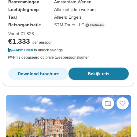
Bestemmingen
Amsterdam,
Wenen
Leeftijdsgroep
Alle leeftijden welkom
Taal
Alleen: Engels
Reisorganisatie
STM Tours LLC
Vanaf
€1.826
€1.333
per persoon
Aanmelden
to unlock savings
Prijs gebaseerd op privé tweepersoonskamer
Download brochure
Bekijk reis