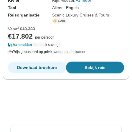
Rivier
Rijn
Moezel
+1 meer
Taal
Alleen: Engels
Reisorganisatie
Scenic Luxury Cruises & Tours
Vanaf
€19.390
€17.802
per persoon
Aanmelden
to unlock savings
Prijs gebaseerd op privé tweepersoonskamer
Download brochure
Bekijk reis