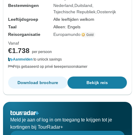
Bestemmingen
Nederland
Duitsland
Tsjechische Republiek
Oostenrijk
Leeftijdsgroep
Alle leeftijden welkom
Taal
Alleen: Engels
Reisorganisatie
Europamundo
Vanaf
€1.738
per persoon
Aanmelden
to unlock savings
Prijs gebaseerd op privé tweepersoonskamer
Download brochure
Bekijk reis
Meld je aan of log in om toegang te krijgen tot je
kortingen bij TourRadar+