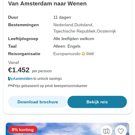
Van Amsterdam naar Wenen
Duur
11 dagen
Bestemmingen
Nederland
Duitsland
Tsjechische Republiek
Oostenrijk
Leeftijdsgroep
Alle leeftijden welkom
Taal
Alleen: Engels
Reisorganisatie
Europamundo
Vanaf
€1.452
per persoon
Aanmelden
to unlock savings
Prijs gebaseerd op privé tweepersoonskamer
Download brochure
Bekijk reis
8% korting