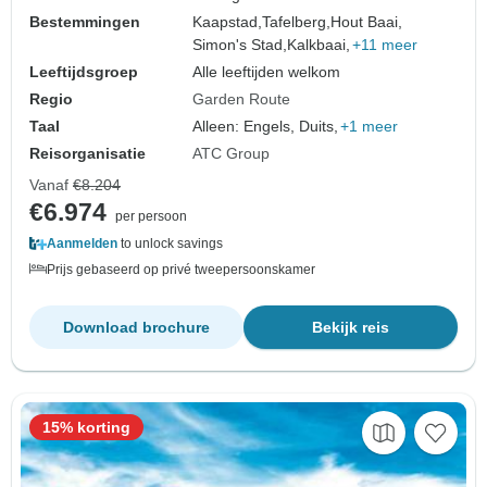
Bestemmingen
Kaapstad,
Tafelberg,
Hout Baai,
Simon's Stad,
Kalkbaai,
+11 meer
Leeftijdsgroep
Alle leeftijden welkom
Regio
Garden Route
Taal
Alleen: Engels, Duits,
+1 meer
Reisorganisatie
ATC Group
Vanaf
€8.204
€6.974
per persoon
Aanmelden
to unlock savings
Prijs gebaseerd op privé tweepersoonskamer
Download brochure
Bekijk reis
15% korting