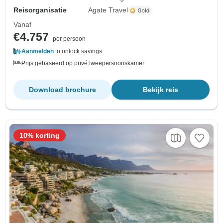
Reisorganisatie
Agate Travel
Vanaf
€4.757
per persoon
Aanmelden
to unlock savings
Prijs gebaseerd op privé tweepersoonskamer
Download brochure
Bekijk reis
10% korting