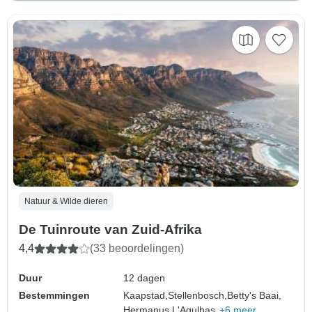
Natuur & Wilde dieren
De Tuinroute van Zuid-Afrika
4,4
(33 beoordelingen)
Duur
12 dagen
Bestemmingen
Kaapstad,
Stellenbosch,
Betty's Baai,
Hermanus,
L'Agulhas,
+6 meer