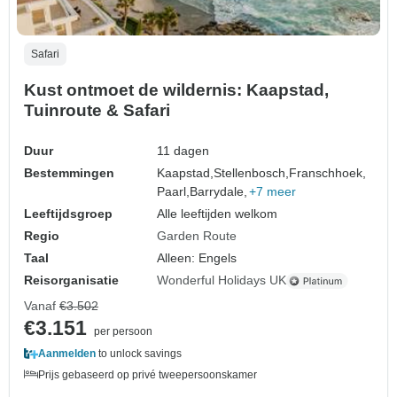
Safari
Kust ontmoet de wildernis: Kaapstad,
Tuinroute & Safari
Duur
11 dagen
Bestemmingen
Kaapstad,
Stellenbosch,
Franschhoek,
Paarl,
Barrydale,
+7 meer
Leeftijdsgroep
Alle leeftijden welkom
Regio
Garden Route
Taal
Alleen: Engels
Reisorganisatie
Wonderful Holidays UK
Vanaf
€3.502
€3.151
per persoon
Aanmelden
to unlock savings
Prijs gebaseerd op privé tweepersoonskamer