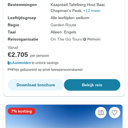
Bestemmingen
Kaapstad,
Tafelberg,
Hout Baai,
Chapman's Peak,
+12 meer
Leeftijdsgroep
Alle leeftijden welkom
Regio
Garden Route
Taal
Alleen: Engels
Reisorganisatie
On The Go Tours
Vanaf
€2.705
per persoon
Aanmelden
to unlock savings
Prijs gebaseerd op privé tweepersoonskamer
Download brochure
Bekijk reis
7% korting