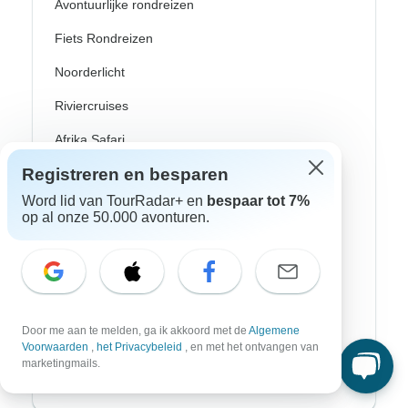
Avontuurlijke rondreizen
Fiets Rondreizen
Noorderlicht
Riviercruises
Afrika Safari
Registreren en besparen
Wandeltochten
Word lid van TourRadar+ en
bespaar tot 7%
Culturele Rondreizen
op al onze 50.000 avonturen.
Bus Rondreizen
Trein / Spoor Reizen
Strand Rondreizen
Door me aan te melden, ga ik akkoord met de
Algemene
Familie Rondreizen
Voorwaarden
,
het Privacybeleid
, en met het ontvangen van
marketingmails.
Privé Rondreizen