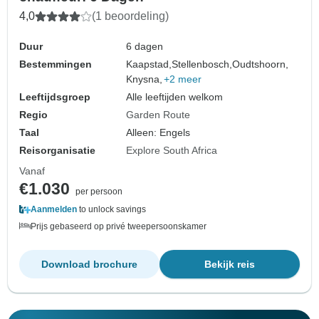
4,0
(1 beoordeling)
Duur
6 dagen
Bestemmingen
Kaapstad,
Stellenbosch,
Oudtshoorn,
Knysna,
+2 meer
Leeftijdsgroep
Alle leeftijden welkom
Regio
Garden Route
Taal
Alleen: Engels
Reisorganisatie
Explore South Africa
Vanaf
€1.030
per persoon
Aanmelden
to unlock savings
Prijs gebaseerd op privé tweepersoonskamer
Download brochure
Bekijk reis