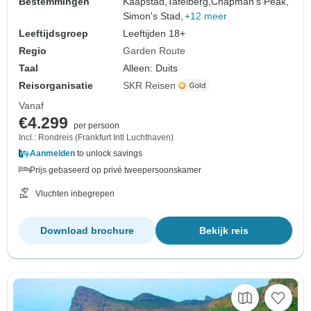
Bestemmingen
Kaapstad,
Tafelberg,
Chapman's Peak,
Simon's Stad,
+12 meer
Leeftijdsgroep
Leeftijden 18+
Regio
Garden Route
Taal
Alleen: Duits
Reisorganisatie
SKR Reisen
Vanaf
€4.299
per persoon
Incl.: Rondreis (Frankfurt Intl Luchthaven)
Aanmelden
to unlock savings
Prijs gebaseerd op privé tweepersoonskamer
Vluchten inbegrepen
Download brochure
Bekijk reis