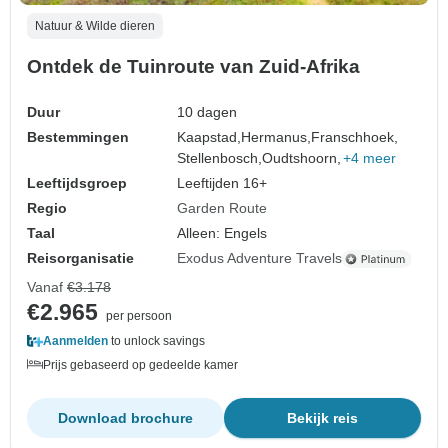
Natuur & Wilde dieren
Ontdek de Tuinroute van Zuid-Afrika
Duur
10 dagen
Bestemmingen
Kaapstad,
Hermanus,
Franschhoek,
Stellenbosch,
Oudtshoorn,
+4 meer
Leeftijdsgroep
Leeftijden 16+
Regio
Garden Route
Taal
Alleen: Engels
Reisorganisatie
Exodus Adventure Travels
Vanaf
€3.178
€2.965
per persoon
Aanmelden
to unlock savings
Prijs gebaseerd op gedeelde kamer
Download brochure
Bekijk reis