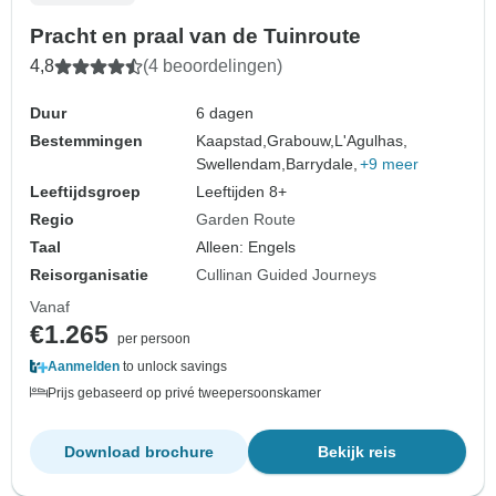
Pracht en praal van de Tuinroute
4,8
(4 beoordelingen)
Duur
6 dagen
Bestemmingen
Kaapstad,
Grabouw,
L'Agulhas,
Swellendam,
Barrydale,
+9 meer
Leeftijdsgroep
Leeftijden 8+
Regio
Garden Route
Taal
Alleen: Engels
Reisorganisatie
Cullinan Guided Journeys
Vanaf
€1.265
per persoon
Aanmelden
to unlock savings
Prijs gebaseerd op privé tweepersoonskamer
Download brochure
Bekijk reis