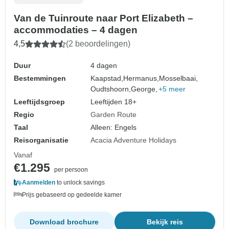
Van de Tuinroute naar Port Elizabeth –
accommodaties – 4 dagen
4,5
(2 beoordelingen)
Duur
4 dagen
Bestemmingen
Kaapstad,
Hermanus,
Mosselbaai,
Oudtshoorn,
George,
+5 meer
Leeftijdsgroep
Leeftijden 18+
Regio
Garden Route
Taal
Alleen: Engels
Reisorganisatie
Acacia Adventure Holidays
Vanaf
€1.295
per persoon
Aanmelden
to unlock savings
Prijs gebaseerd op gedeelde kamer
Download brochure
Bekijk reis