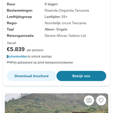
Duur
9 dagen
Bestemmingen
Rwanda
Oeganda
Tanzania
Leeftijdsgroep
Leeftijden 15+
Regio
Noordelijk circuit Tanzania
Taal
Alleen: Engels
Reisorganisatie
Devine African Safaris Ltd
Vanaf
€5.839
per persoon
Aanmelden
to unlock savings
Prijs gebaseerd op privé tweepersoonskamer
Download brochure
Bekijk reis