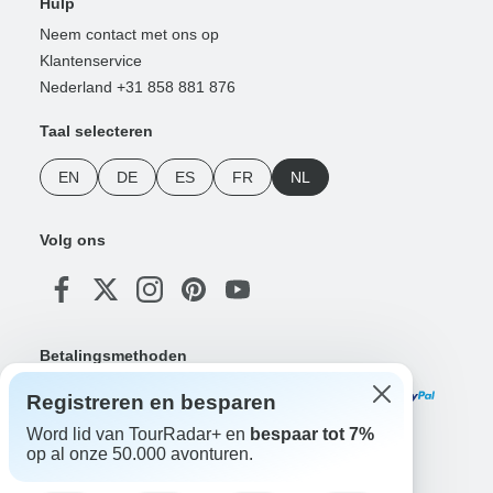
Hulp
Neem contact met ons op
Klantenservice
Nederland +31 858 881 876
Taal selecteren
EN
DE
ES
FR
NL
Volg ons
Betalingsmethoden
Registreren en besparen
Word lid van TourRadar+ en
bespaar tot 7%
op al onze 50.000 avonturen.
Download onze app