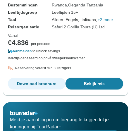
Bestemmingen
Rwanda
Oeganda
Tanzania
Leeftijdsgroep
Leeftijden 15+
Taal
Alleen: Engels, Italiaans,
+2 meer
Reisorganisatie
Safari 2 Gorilla Tours (U) Ltd
Vanaf
€4.836
per persoon
Aanmelden
to unlock savings
Prijs gebaseerd op privé tweepersoonskamer
Reservering vereist min. 2 reizigers
Download brochure
Bekijk reis
Meld je aan of log in om toegang te krijgen tot je
kortingen bij TourRadar+