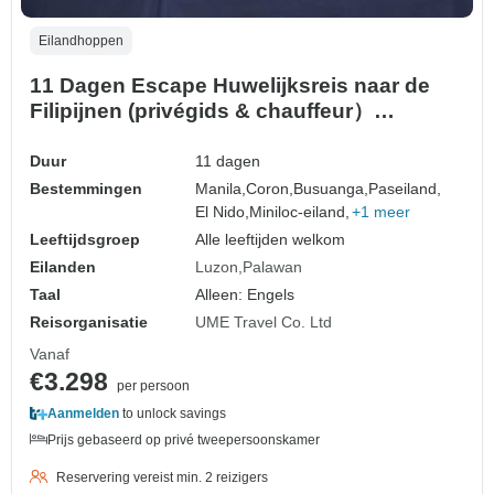
Eilandhoppen
11 Dagen Escape Huwelijksreis naar de
Filipijnen (privégids & chauffeur）
aanpasbaar
Duur
11 dagen
Bestemmingen
Manila,
Coron,
Busuanga,
Paseiland,
El Nido,
Miniloc-eiland,
+1 meer
Leeftijdsgroep
Alle leeftijden welkom
Eilanden
Luzon
Palawan
Taal
Alleen: Engels
Reisorganisatie
UME Travel Co. Ltd
Vanaf
€3.298
per persoon
Aanmelden
to unlock savings
Prijs gebaseerd op privé tweepersoonskamer
Reservering vereist min. 2 reizigers