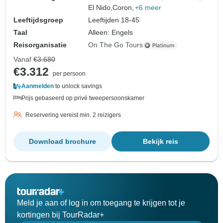
El Nido,
Coron,
+6 meer
Leeftijdsgroep
Leeftijden 18-45
Taal
Alleen: Engels
Reisorganisatie
On The Go Tours
Vanaf
€3.680
€3.312
per persoon
Aanmelden
to unlock savings
Prijs gebaseerd op privé tweepersoonskamer
Reservering vereist min. 2 reizigers
Download brochure
Bekijk reis
Meld je aan of log in om toegang te krijgen tot je
kortingen bij TourRadar+