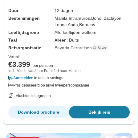
Duur
12 dagen
Bestemmingen
Manila,
Intramuros,
Bohol,
Baclayon,
Loboc,
Anda,
Boracay
Leeftijdsgroep
Alle leeftijden welkom
Taal
Alleen: Duits
Reisorganisatie
Bavaria Fernreisen
Vanaf
€3.399
per persoon
Incl.: Vlucht van/naar Frankfurt naar Manilla
Aanmelden
to unlock savings
Prijs gebaseerd op privé tweepersoonskamer
Vluchten inbegrepen
Download brochure
Bekijk reis