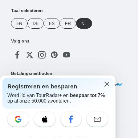
Taal selecteren
EN
DE
ES
FR
NL
Volg ons
Betalingsmethoden
Registreren en besparen
Word lid van TourRadar+ en
bespaar tot 7%
op al onze 50.000 avonturen.
Download onze app
Copyright © TourRadar. Alle rechten voorbehouden.