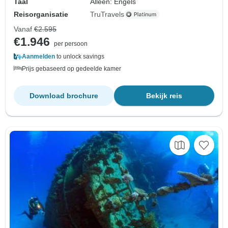
Taal
Alleen: Engels
Reisorganisatie
TruTravels
Vanaf
€2.595
€1.946
per persoon
Aanmelden
to unlock savings
Prijs gebaseerd op gedeelde kamer
Download brochure
Bekijk reis