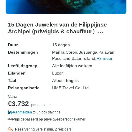
15 Dagen Juwelen van de Filippijnse
Archipel (privégids & chauffeur）
Familiareis
Duur
15 dagen
Bestemmingen
Manila,
Coron,
Busuanga,
Palawan,
Paseiland,
Batan-eiland,
+2 meer
Leeftijdsgroep
Alle leeftijden welkom
Eilanden
Luzon
Taal
Alleen: Engels
Reisorganisatie
UME Travel Co. Ltd
Vanaf
€3.732
per persoon
Aanmelden
to unlock savings
Prijs gebaseerd op privé tweepersoonskamer
Reservering vereist min. 2 reizigers