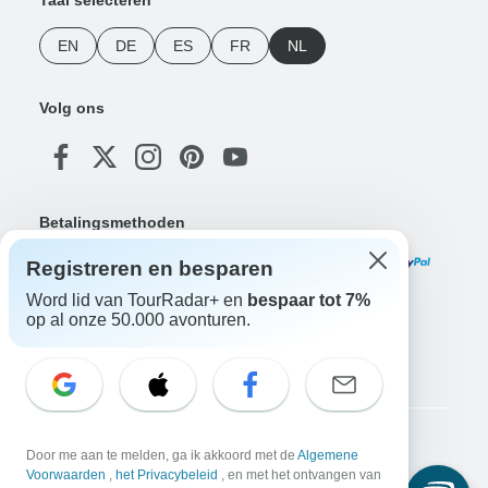
EN
DE
ES
FR
NL
Volg ons
Betalingsmethoden
Registreren en besparen
Word lid van TourRadar+ en
bespaar tot 7%
op al onze 50.000 avonturen.
Download onze app
Copyright © TourRadar. Alle rechten voorbehouden.
Door me aan te melden, ga ik akkoord met de
Algemene
Voorwaarden
,
het Privacybeleid
, en met het ontvangen van
Juridische kennisgeving
Privacybeleid
Cookies