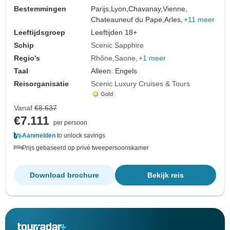
Bestemmingen
Parijs,
Lyon,
Chavanay,
Vienne,
Chateauneuf du Pape,
Arles,
+11 meer
Leeftijdsgroep
Leeftijden 18+
Schip
Scenic Sapphire
Regio's
Rhône
Saone
+1 meer
Taal
Alleen: Engels
Reisorganisatie
Scenic Luxury Cruises & Tours
Vanaf
€8.637
€7.111
per persoon
Aanmelden
to unlock savings
Prijs gebaseerd op privé tweepersoonskamer
Download brochure
Bekijk reis