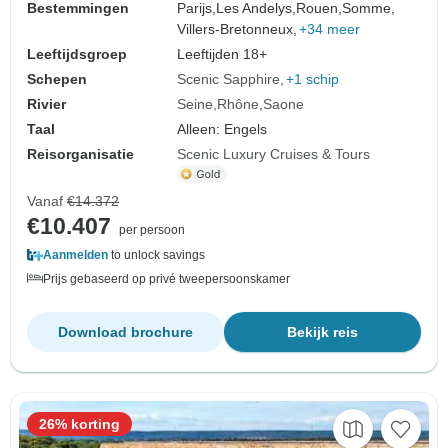
Bestemmingen
Parijs,
Les Andelys,
Rouen,
Somme,
Villers-Bretonneux,
+34 meer
Leeftijdsgroep
Leeftijden 18+
Schepen
Scenic Sapphire
+1 schip
Rivier
Seine
Rhône
Saone
Taal
Alleen: Engels
Reisorganisatie
Scenic Luxury Cruises & Tours
Vanaf
€14.372
€10.407
per persoon
Aanmelden
to unlock savings
Prijs gebaseerd op privé tweepersoonskamer
Download brochure
Bekijk reis
26% korting