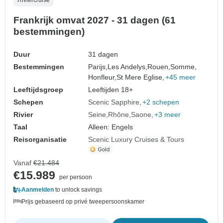
Frankrijk omvat 2027 - 31 dagen (61
bestemmingen)
Duur
31 dagen
Bestemmingen
Parijs,
Les Andelys,
Rouen,
Somme,
Honfleur,
St Mere Eglise,
+45 meer
Leeftijdsgroep
Leeftijden 18+
Schepen
Scenic Sapphire
+2 schepen
Rivier
Seine
Rhône
Saone
+3 meer
Taal
Alleen: Engels
Reisorganisatie
Scenic Luxury Cruises & Tours
Vanaf
€21.484
€15.989
per persoon
Aanmelden
to unlock savings
Prijs gebaseerd op privé tweepersoonskamer