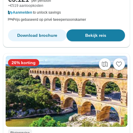
per persoon
+€519 aanloopkosten
Aanmelden
to unlock savings
Prijs gebaseerd op privé tweepersoonskamer
Download brochure
Bekijk reis
26% korting
Riviercruise