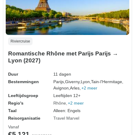
Riviercruise
Romantische Rhône met Parijs Parijs →
Lyon (2027)
Duur
11 dagen
Bestemmingen
Parijs,
Giverny,
Lyon,
Tain-l'Hermitage,
Avignon,
Arles,
+2 meer
Leeftijdsgroep
Leeftijden 12+
Regio's
Rhône
+2 meer
Taal
Alleen: Engels
Reisorganisatie
Travel Marvel
Vanaf
€5.121