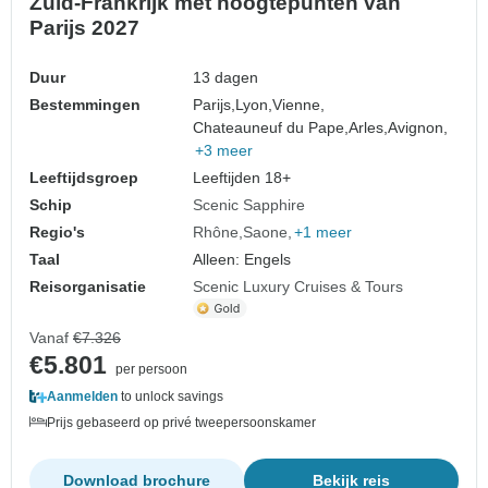
Zuid-Frankrijk met hoogtepunten van
Parijs 2027
Duur
13 dagen
Bestemmingen
Parijs,
Lyon,
Vienne,
Chateauneuf du Pape,
Arles,
Avignon,
+3 meer
Leeftijdsgroep
Leeftijden 18+
Schip
Scenic Sapphire
Regio's
Rhône
Saone
+1 meer
Taal
Alleen: Engels
Reisorganisatie
Scenic Luxury Cruises & Tours
Vanaf
€7.326
€5.801
per persoon
Aanmelden
to unlock savings
Prijs gebaseerd op privé tweepersoonskamer
Download brochure
Bekijk reis