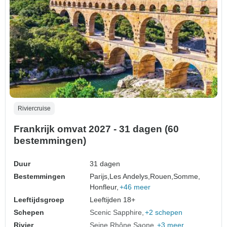
Riviercruise
Frankrijk omvat 2027 - 31 dagen (60
bestemmingen)
Duur
31 dagen
Bestemmingen
Parijs,
Les Andelys,
Rouen,
Somme,
Honfleur,
+46 meer
Leeftijdsgroep
Leeftijden 18+
Schepen
Scenic Sapphire
+2 schepen
Rivier
Seine
Rhône
Saone
+3 meer