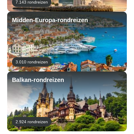
7.143 rondreizen
Midden-Europa-rondreizen
3.010 rondreizen
Balkan-rondreizen
2.924 rondreizen