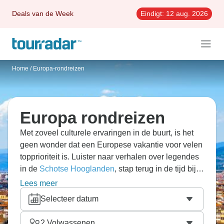
Deals van de Week
Eindigt:
12 aug. 2026
Home
/
Europa-rondreizen
Europa rondreizen
Met zoveel culturele ervaringen in de buurt, is het
geen wonder dat een Europese vakantie voor velen
topprioriteit is. Luister naar verhalen over legendes
in de
Schotse Hooglanden
, stap terug in de tijd bij
een bezoek aan de beroemdste
Lees meer
bezienswaardigheden van
Londen
, proef enkele
Selecteer datum
van de beste Franse wijnen in Parijs of verdwaal in
de ontzagwekkende steegjes van
Rome
. Of je nu
2
Volwassenen