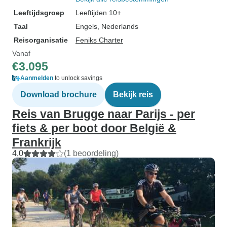
Leeftijdsgroep
Leeftijden 10+
Taal
Engels, Nederlands
Reisorganisatie
Feniks Charter
Vanaf
€3.095
Aanmelden
to unlock savings
Download brochure
Bekijk reis
Reis van Brugge naar Parijs - per
fiets & per boot door België &
Frankrijk
4,0
(1 beoordeling)