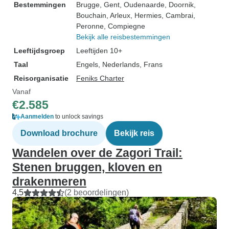
Bestemmingen
Brugge
, Gent
, Oudenaarde
, Doornik
,
Bouchain
, Arleux
, Hermies
, Cambrai
,
Peronne
, Compiegne
Bekijk alle reisbestemmingen
Leeftijdsgroep
Leeftijden 10+
Taal
Engels, Nederlands, Frans
Reisorganisatie
Feniks Charter
Vanaf
€2.585
Aanmelden
to unlock savings
Download brochure
Bekijk reis
Wandelen over de Zagori Trail:
Stenen bruggen, kloven en
drakenmeren
4,5
(2 beoordelingen)