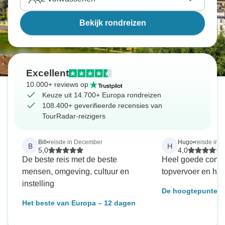
wilt ontspannen tijdens een cruise door de
sprookjesachtige landschappen van de
Donau
, of je
Bekijk rondreizen
wandelschoenen wilt aantrekken voor het allerbeste
uitzicht op het
noorderlicht in IJsland
, er is zoveel te
zien en te doen op een reispakket door Europa.
Excellent
10.000+ reviews op
Keuze uit 14.700+ Europa rondreizen
108.400+ geverifieerde recensies van
TourRadar-reizigers
Bill
•
reisde in December
Hugo
•
reisde in 
B
H
5,0
4,0
De beste reis met de beste
Heel goede comm
mensen, omgeving, cultuur en
topvervoer en hot
instelling
De hoogtepunten 
Italië - zelfgeleid 
Het beste van Europa – 12 dagen