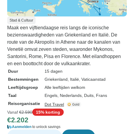
Stad & Cultuur
Maak een vijftiendaagse reis langs de iconische
bezienswaardigheden van Griekenland en Italië. De
route van de Akropolis in Athene naar de kanalen van
Venetië omvat zeven steden, waaronder Mykonos,
Santorini, Rome, Pisa en Florence. Met eilandhoppen
en een boottocht door de vulkaankrater.
Duur
15 dagen
Bestemmingen
Griekenland
, Italië
, Vaticaanstad
Leeftijdsgroep
Alle leeftijden welkom
Taal
Engels, Nederlands, Duits, Frans
Reisorganisatie
Dot Travel
Vanaf
€2.590
15% korting
€2.202
Aanmelden
to unlock savings