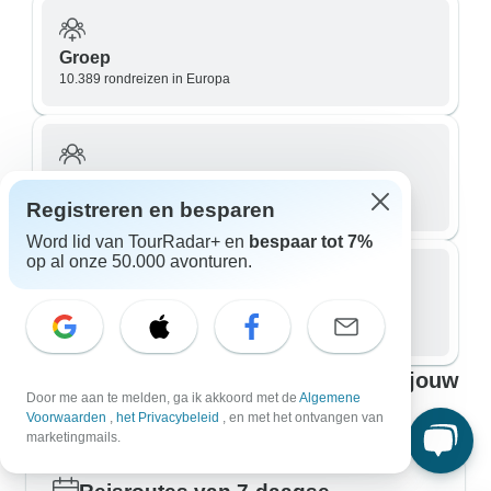
Groep
10.389 rondreizen in Europa
Kleine groep
3.567 rondreizen in Europa
Registreren en besparen
Word lid van TourRadar+ en
bespaar tot 7%
op al onze 50.000 avonturen.
Privé / Op maat gemaakt
4.160 rondreizen in Europa
De beste reizen rond Europa voor al jouw
Door me aan te melden, ga ik akkoord met de
Algemene
reisplannen
Voorwaarden
,
het Privacybeleid
, en met het ontvangen van
marketingmails.