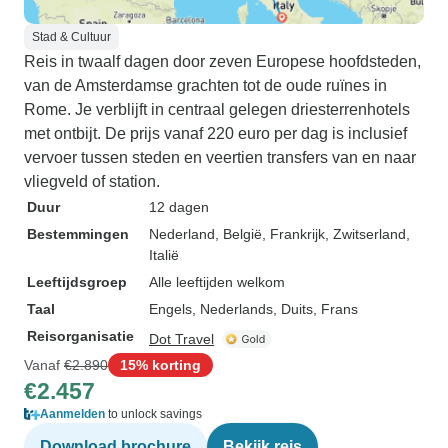
Stad & Cultuur
Reis in twaalf dagen door zeven Europese hoofdsteden,
van de Amsterdamse grachten tot de oude ruïnes in
Rome. Je verblijft in centraal gelegen driesterrenhotels
met ontbijt. De prijs vanaf 220 euro per dag is inclusief
vervoer tussen steden en veertien transfers van en naar
vliegveld of station.
Duur
12 dagen
Bestemmingen
Nederland
, België
, Frankrijk
, Zwitserland
,
Italië
Leeftijdsgroep
Alle leeftijden welkom
Taal
Engels, Nederlands, Duits, Frans
Reisorganisatie
Dot Travel
Vanaf
€2.890
15% korting
€2.457
Aanmelden
to unlock savings
Download brochure
Bekijk reis