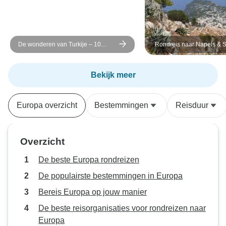
De wonderen van Turkije – 10
Rondreis naar Napels & S
dagen
in kleine groep
Bekijk meer
Europa overzicht
Bestemmingen
Reisduur
Overzicht
De beste Europa rondreizen
De populairste bestemmingen in Europa
Bereis Europa op jouw manier
De beste reisorganisaties voor rondreizen naar
Europa