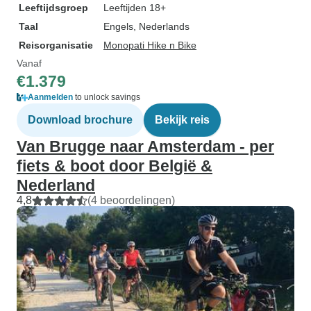
Leeftijdsgroep
Leeftijden 18+
Taal
Engels, Nederlands
Reisorganisatie
Monopati Hike n Bike
Vanaf
€1.379
Aanmelden
to unlock savings
Download brochure
Bekijk reis
Van Brugge naar Amsterdam - per
fiets & boot door België &
Nederland
4,8
(4 beoordelingen)