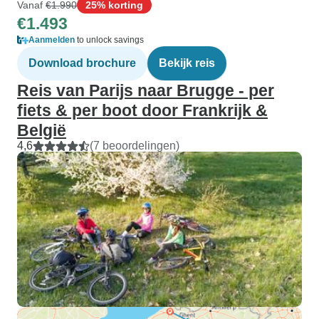
Vanaf
€1.990
25% korting
€1.493
Aanmelden
to unlock savings
Download brochure
Bekijk reis
Reis van Parijs naar Brugge - per
fiets & per boot door Frankrijk &
België
4,6
(7 beoordelingen)