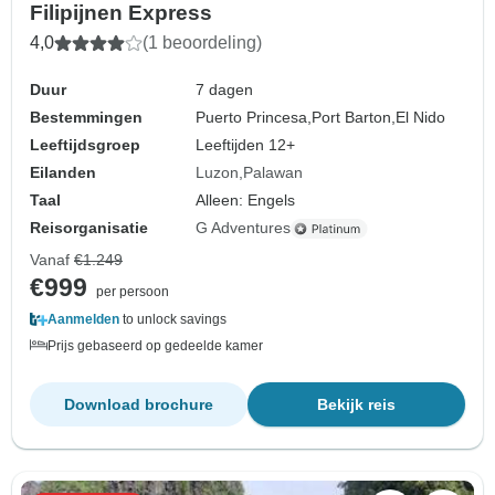
Filipijnen Express
4,0
(1 beoordeling)
Duur
7 dagen
Bestemmingen
Puerto Princesa,
Port Barton,
El Nido
Leeftijdsgroep
Leeftijden 12+
Eilanden
Luzon
Palawan
Taal
Alleen: Engels
Reisorganisatie
G Adventures
Vanaf
€1.249
€999
per persoon
Aanmelden
to unlock savings
Prijs gebaseerd op gedeelde kamer
Download brochure
Bekijk reis