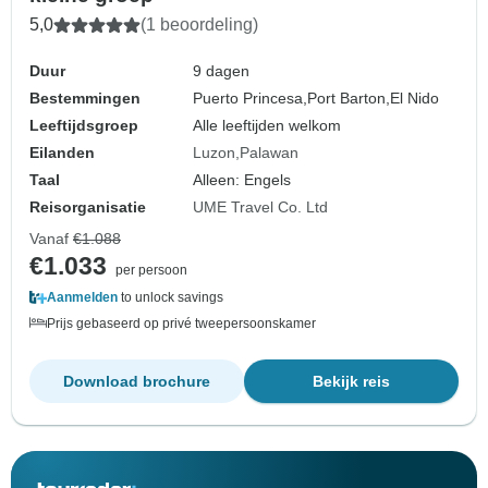
5,0
(1 beoordeling)
Duur
9 dagen
Bestemmingen
Puerto Princesa,
Port Barton,
El Nido
Leeftijdsgroep
Alle leeftijden welkom
Eilanden
Luzon
Palawan
Taal
Alleen: Engels
Reisorganisatie
UME Travel Co. Ltd
Vanaf
€1.088
€1.033
per persoon
Aanmelden
to unlock savings
Prijs gebaseerd op privé tweepersoonskamer
Download brochure
Bekijk reis